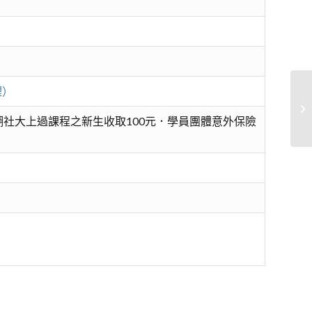
理）
印
社大上過課程之新生收取100元．學員團體意外保險