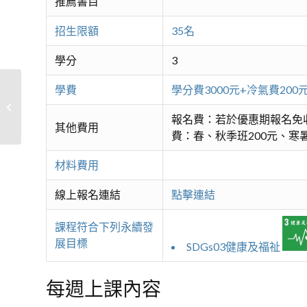
推薦書目
招生限額
35名
學分
3
學費
學分費3000元+冷氣費2
活躍樂齡~銀色圓夢芭蕾
報名費：若於優惠期報名免
其他費用
費：春、秋季班200元、寒暑
材料費用
線上報名連結
點擊連結
課程符合下列永續發
展目標
SDGs03健康及福祉
每週上課內容