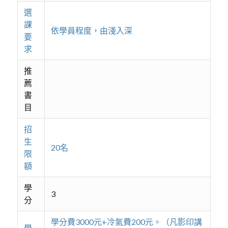
選
課
依學員程度，由淺入深
要
求
推
薦
書
目
招
生
20名
限
額
學
3
分
學分費3000元+冷氣費200元。（凡影印講
學