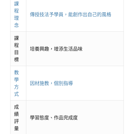
課
程
傳授技法予學員，能創作出自己的風格
理
念
課
程
培養興趣，增添生活品味
目
標
教
學
因材施教，個別指導
方
式
成
績
學習態度、作品完成度
評
量