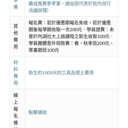
義或推薦參考書，請由班代表於班內自行
費
決議辦理）
報名費：若於優惠期報名免收，若於優惠
其
期後每學期收取一次200元．學員證費：未
他
曾於內湖社大上過課程之新生收取100元．
費
學員團體意外保險費：春、秋季班200元、
用
寒暑期班100元
材
料
新生約1000元的工具及塑土費用
費
用
線
上
報
點擊連結
名
連