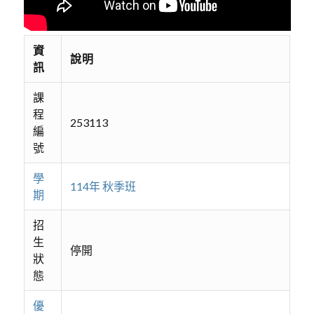
資
說明
訊
課
程
253113
編
號
學
114年 秋季班
期
招
生
停開
狀
態
優