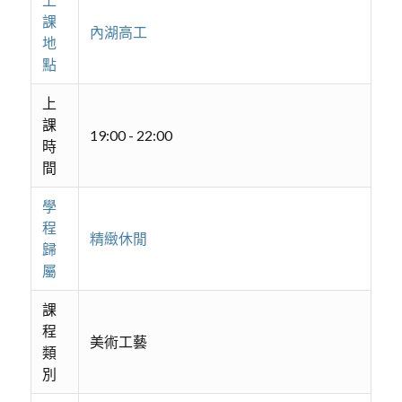
課
內湖高工
地
點
上
課
19:00 - 22:00
時
間
學
程
精緻休閒
歸
屬
課
程
美術工藝
類
別