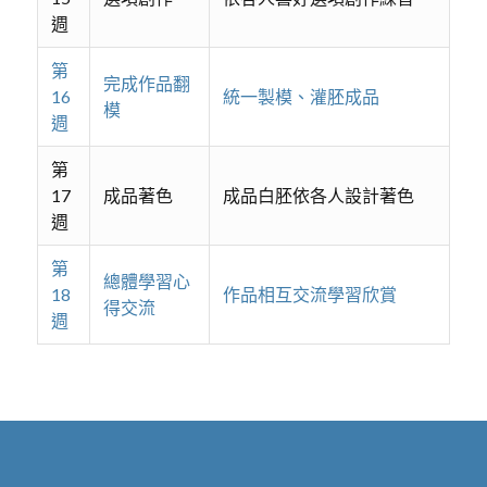
週
第
完成作品翻
16
統一製模、灌胚成品
模
週
第
17
成品著色
成品白胚依各人設計著色
週
第
總體學習心
18
作品相互交流學習欣賞
得交流
週