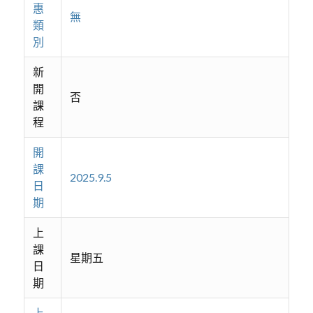
惠
無
類
別
新
開
否
課
程
開
課
2025.9.5
日
期
上
課
星期五
日
期
上