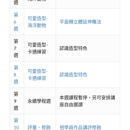
週
第
可愛造型-
6
平面轉立體延伸雕法
海洋動物
週
第
可愛造型-
7
認識造型特色
卡通練習
週
第
可愛造型-
8
認識造型特色
卡通練習
週
第
本週課程暫停，另可安排講
9
永續學程週
座自由選讀
週
第
10
評量、修飾
視學員作品講評修飾