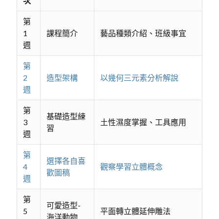
次
第
1
課程簡介
藝品種類介紹、班級事宜
週
第
2
造型架構
以幾何三元素分析解說
週
第
基礎造型練
3
土性濕度掌握、工具應用
習
週
第
選擇各自喜
4
觀察學習立體概念
歡圖稿
週
第
可愛造型-
5
平面轉立體延伸雕法
海洋動物