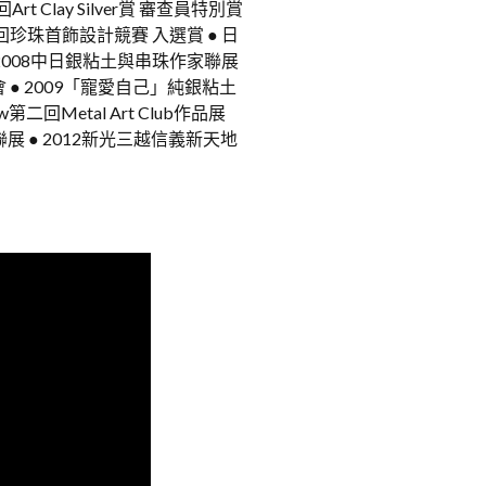
rt Clay Silver賞 審查員特別賞
1回珍珠首飾設計競賽 入選賞 ● 日
2008中日銀粘土與串珠作家聯展
覽會 ● 2009「寵愛自己」純銀粘土
w第二回Metal Art Club作品展
聯展 ● 2012新光三越信義新天地