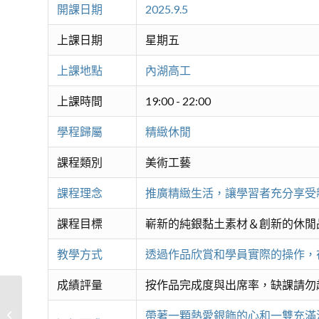
開課日期
2025.9.5
上課日期
星期五
上課地點
內湖高工
上課時間
19:00 - 22:00
學程歸屬
精緻休閒
課程類別
美術工藝
課程理念
推廣精緻生活，讓學習者充分享受
課程目標
嶄新的純銀黏土素材＆創新的休閒
教學方式
透過作品欣賞和學員實際的操作，
成績評量
按作品完成度與出席率，缺課請勿
新手也能上手！毛線編織基礎(A)
帶著一顆熱愛銀飾的心和一雙充滿活