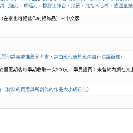
工具（銼刀、瑪瑙刀、橡膠工作台、滾筒、戒指木芯棒、戒圍量
（在家也可輕鬆作純銀飾品）＊中文版
。（凡影印講義或推薦參考書，請由班代表於班內自行決議辦理）
於優惠期後每學期收取一次200元．學員證費：未曾於內湖社大
元
右（材料的費用與所創作的作品大小成正比）