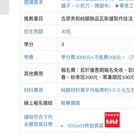
選課要求
鑷子、小剪刀、擦銀布） ★專業
推薦書目
吉原秀和純銀飾品瓦斯爐製作技法
招生限額
30名
學分
3
學費
學分費3000元+冷氣費200元
報名費：若於優惠期報名免收，若
其他費用
春、秋季班200元、寒暑期班100
材料費用
純銀材料費平均每周約5００元左
線上報名連結
點擊連結
課程符合下列
永續發展目標
SDGs01終結貧窮