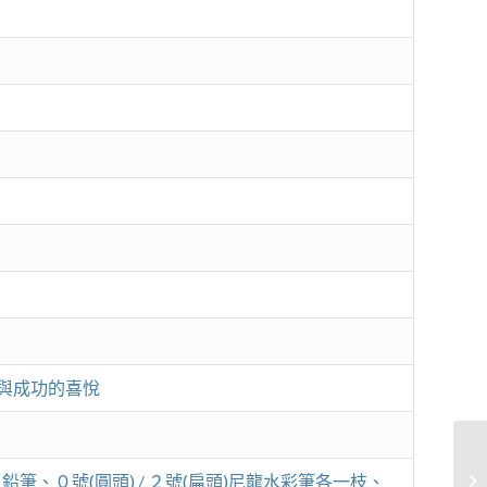
與成功的喜悅
木
、０號(圓頭) / ２號(扁頭)尼龍水彩筆各一枝、