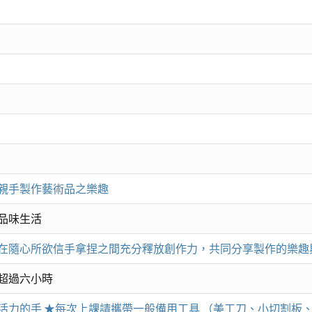
親手製作藝術品之樂趣
品味生活
在隨心所欲信手拿捏之間充分釋放創作力，共同分享製作的樂趣
超過六小時
力的手 ★每次上課請攜帶一般備用工具 （美工刀、小切割板、鉛筆