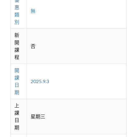
惠
無
類
別
新
開
否
課
程
開
課
2025.9.3
日
期
上
課
星期三
日
期