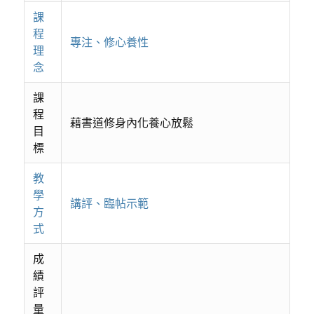
課
程
專注、修心養性
理
念
課
程
藉書道修身內化養心放鬆
目
標
教
學
講評、臨帖示範
方
式
成
績
評
量