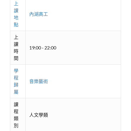
上
課
內湖高工
地
點
上
課
19:00 - 22:00
時
間
學
程
音樂藝術
歸
屬
課
程
人文學類
類
別