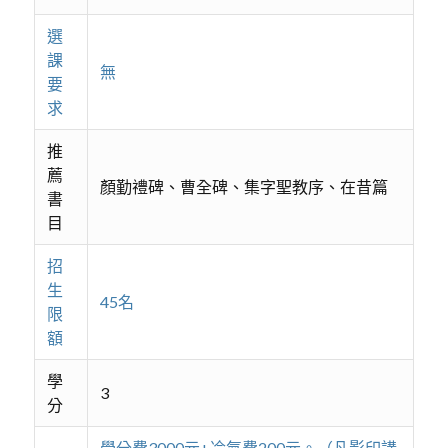
選
課
無
要
求
推
薦
顏勤禮碑、曹全碑、集字聖教序、在昔篇
書
目
招
生
45名
限
額
學
3
分
學分費3000元+冷氣費200元。（凡影印講