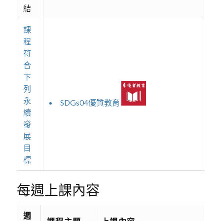
結
課
程
符
合
下
列
永
SDGs04優質教育
續
發
展
目
標
每週上課內容
週