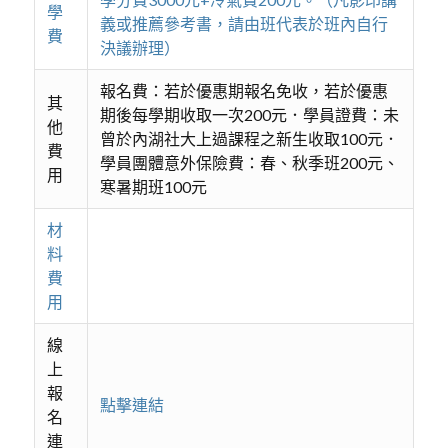
學
義或推薦參考書，請由班代表於班內自行
費
決議辦理）
報名費：若於優惠期報名免收，若於優惠
其
期後每學期收取一次200元．學員證費：未
他
曾於內湖社大上過課程之新生收取100元．
費
學員團體意外保險費：春、秋季班200元、
用
寒暑期班100元
材
料
費
用
線
上
報
點擊連結
名
連