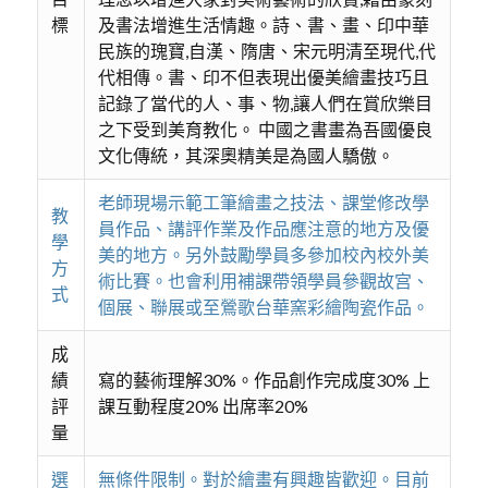
標
及書法增進生活情趣。詩、書、畫、印中華
民族的瑰寶,自漢、隋唐、宋元明清至現代,代
代相傳。書、印不但表現出優美繪畫技巧且
記錄了當代的人、事、物,讓人們在賞欣樂目
之下受到美育教化。 中國之書畫為吾國優良
文化傳統，其深奧精美是為國人驕傲。
老師現場示範工筆繪畫之技法、課堂修改學
教
員作品、講評作業及作品應注意的地方及優
學
美的地方。另外鼓勵學員多參加校內校外美
方
術比賽。也會利用補課帶領學員參觀故宫、
式
個展、聯展或至鶯歌台華窯彩繪陶瓷作品。
成
績
寫的藝術理解30%。作品創作完成度30% 上
評
課互動程度20% 出席率20%
量
選
無條件限制。對於繪畫有興趣皆歡迎。目前