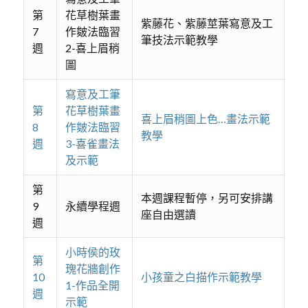
第
花草樹葉畫
紫藤花、紫藤莖葉寫意及工
7
作皴法臨習
筆技法示範教學
週
2-喜上眉稍
圖
寫意及工筆
第
花草樹葉畫
喜上眉稍圖上色…畫法示範
8
作皴法臨習
教學
週
3-喜雀畫法
及示範
第
本週課程暫停，另可安排講
9
永續學程週
座自由選讀
週
小時侯的玫
第
瑰花牆創作
10
小孩童之白描作示範教學
1-作品全開
週
示範