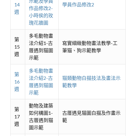
示範及學員
14
學員作品修改2
作品修改2-
週
小時侯的玫
瑰花牆圖
多毛動物畫
第
法介紹1-古
寫實細緻動物畫法教學-工
15
厝遇到猫圖
筆猫、狗示範教學
週
示範
多毛動物畫
第
法介紹2-古
猫類動物白描技法及畫法示
16
厝遇到猫圖
範教學
週
示範
動物及建築
第
如何構圖1-
古厝遇見猫圖白描及作畫示
17
古厝遇到猫
範
週
圖示範