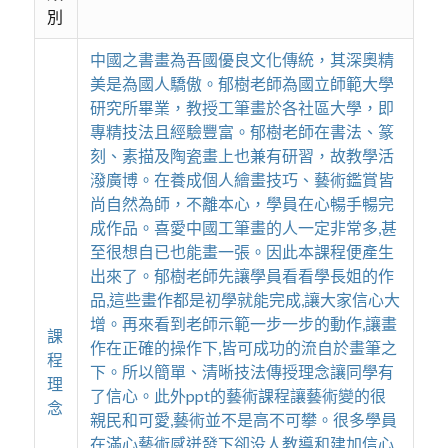
別
中國之書畫為吾國優良文化傳統，其深奧精
美是為國人驕傲。郁樹老師為國立師範大學
研究所畢業，教授工筆畫於各社區大學，即
專精技法且經驗豐富。郁樹老師在書法、篆
刻、素描及陶瓷畫上也兼有研習，故教學活
潑廣博。在養成個人繪畫技巧、藝術鑑賞皆
尚自然為師，不離本心，學員在心暢手暢完
成作品。喜愛中國工筆畫的人一定非常多,甚
至很想自已也能畫一張。因此本課程便產生
出來了。郁樹老師先讓學員看看學長姐的作
品,這些畫作都是初學就能完成,讓大家信心大
增。再來看到老師示範一步一步的動作,讓畫
課
作在正確的操作下,皆可成功的流自於畫筆之
程
下。所以簡單、清晰技法傳授理念讓同學有
理
了信心。此外ppt的藝術課程讓藝術變的很
念
親民和可愛,藝術並不是高不可攀。很多學員
在滿心藝術感迸發下卻没人教導和建加信心,