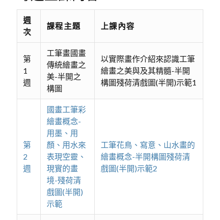
週
課程主題
上課內容
次
工筆畫國畫
第
以實際畫作介紹來認識工筆
傳統繪畫之
1
繪畫之美與及其精髓-半開
美-半開之
週
構圖殘荷清戲圖(半開)示範1
構圖
國畫工筆彩
繪畫概念-
用墨、用
第
顏、用水來
工筆花鳥、寫意、山水畫的
2
表現空靈、
繪畫概念-半開構圖殘荷清
週
現實的畫
戲圖(半開)示範2
境-殘荷清
戲圖(半開)
示範