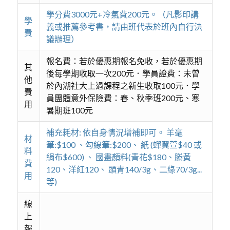
學分費3000元+冷氣費200元。（凡影印講
學
義或推薦參考書，請由班代表於班內自行決
費
議辦理）
報名費：若於優惠期報名免收，若於優惠期
其
後每學期收取一次200元．學員證費：未曾
他
於內湖社大上過課程之新生收取100元．學
費
員團體意外保險費：春、秋季班200元、寒
用
暑期班100元
補充耗材: 依自身情況增補即可。 羊毫
材
筆:$100 、勾線筆:$200、 紙 (蟬翼萱$40 或
料
絹布$600) 、 國畫顏料(青花$180、滕黃
費
120、洋紅120、 頭青140/3g、二綠70/3g...
用
等)
線
上
報