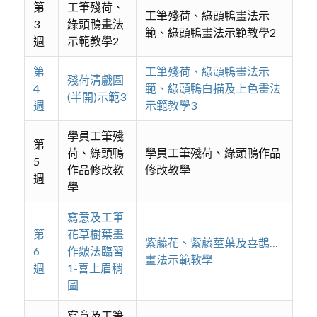
第
工筆殘荷、
工筆殘荷、綠頭鴨畫法示
3
綠頭鴨畫法
範、綠頭鴨畫法示範教學2
週
示範教學2
第
工筆殘荷、綠頭鴨畫法示
殘荷清戲圖
4
範、綠頭鴨白描及上色畫法
(半開)示範3
週
示範教學3
學員工筆殘
第
荷、綠頭鴨
學員工筆殘荷、綠頭鴨作品
5
作品修改教
修改教學
週
學
寫意及工筆
第
花草樹葉畫
紫藤花、紫藤莖葉及喜鵲…
6
作皴法臨習
畫法示範教學
週
1-喜上眉稍
圖
寫意及工筆