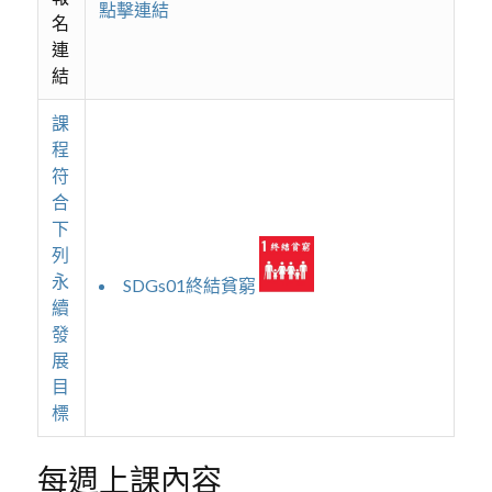
點擊連結
名
連
結
課
程
符
合
下
列
永
SDGs01終結貧窮
續
發
展
目
標
每週上課內容