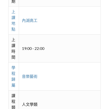
期
上
課
內湖高工
地
點
上
課
19:00 - 22:00
時
間
學
程
音樂藝術
歸
屬
課
程
人文學類
類