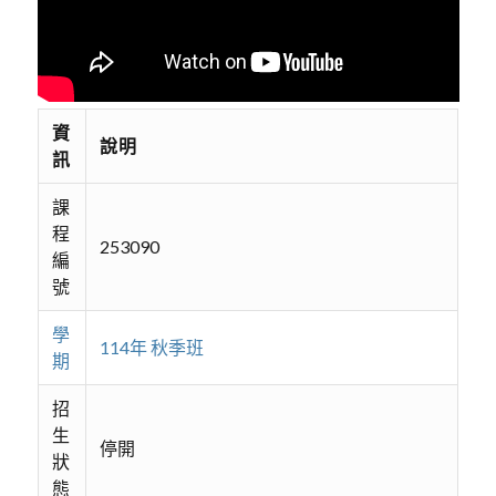
資
說明
訊
課
程
253090
編
號
學
114年 秋季班
期
招
生
停開
狀
態