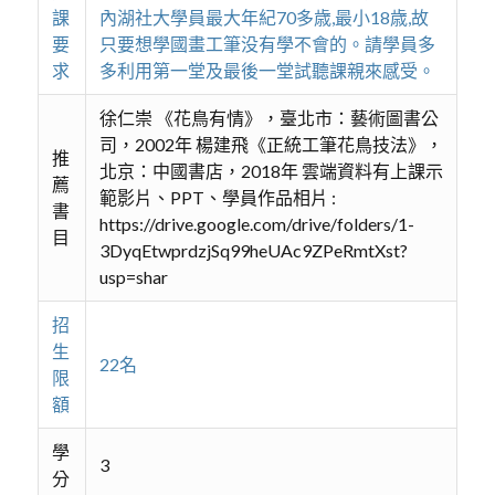
課
內湖社大學員最大年紀70多歳,最小18歳,故
要
只要想學國畫工筆没有學不會的。請學員多
求
多利用第一堂及最後一堂試聽課親來感受。
徐仁崇 《花鳥有情》，臺北市：藝術圖書公
司，2002年 楊建飛《正統工筆花鳥技法》，
推
北京：中國書店，2018年 雲端資料有上課示
薦
範影片、PPT、學員作品相片 :
書
https://drive.google.com/drive/folders/1-
目
3DyqEtwprdzjSq99heUAc9ZPeRmtXst?
usp=shar
招
生
22名
限
額
學
3
分