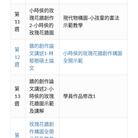
小時侯的玫
第
瑰花牆創作
現代物構圖-小孩童的畫法
11
2-小時侯的
示範教學
週
玫瑰花牆圖
牆的創作論
第
文講述1-林
小時侯的玫瑰花牆創作構圖
12
郁樹碩士論
全開示範
週
文
牆的創作論
第
文講述2-小
13
時侯的玫瑰
學員作品修改1
週
花牆圖示範
及講解
玫瑰花牆創
作構圖全開
第