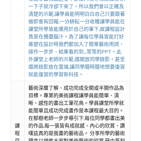
一下子就泠卻下來了。所以我們會以正確及
清楚的示範,讓學員能明明白白自己只要跟著
做即會有回報,一分耕耘一分收穫讓學員能在
課堂所學皆能運用於自己的筆下,故課程設計
真是在攪盡腦汁。為了讓每位學員皆能打好
基楚在設計時我們都加入了簡單藝術用詞、
操作一步步、結果看的到...等等的PPT。此
外課堂上老師的示範,還開放同學錄影。甚至
還將錄影放在雲端,讓同學隨時隨地想要復習
就能復習的學習新科技。
藝術深層了解、成功完成全開或半開作品為
目標。專業的美術課程讓學員能簡單、清
晰、感性的畫出工筆花鳥。學員課堂所學就
能簡單且成功完成畫作是本課程最大目的。
在郁樹老師一步步導引下,每位同學都畫出美
課
的作品,每一張皆有成就感、內心的欣賞、讚
程
嘆這真的是我畫的藝術品。 分享所學的藝術
目
理念以增進大家對美術藝術的欣賞,藉由篆刻