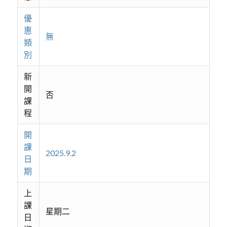
優
惠
無
類
別
新
開
否
課
程
開
課
2025.9.2
日
期
上
課
星期二
日