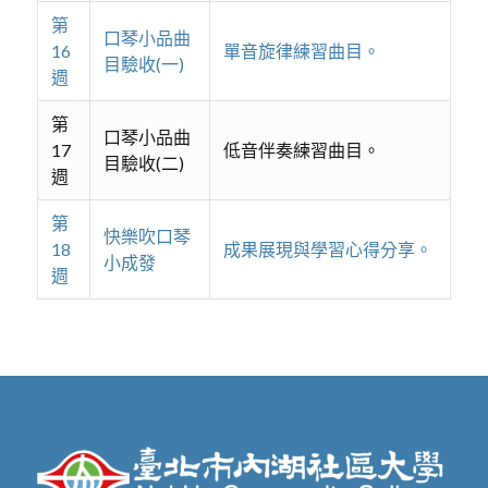
第
口琴小品曲
16
單音旋律練習曲目。
目驗收(一)
週
第
口琴小品曲
17
低音伴奏練習曲目。
目驗收(二)
週
第
快樂吹口琴
18
成果展現與學習心得分享。
小成發
週