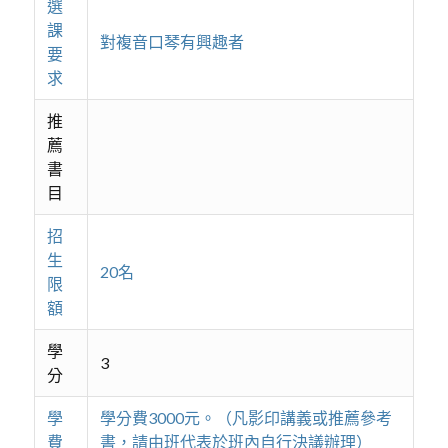
選
課
對複音口琴有興趣者
要
求
推
薦
書
目
招
生
20名
限
額
學
3
分
學
學分費3000元。（凡影印講義或推薦參考
費
書，請由班代表於班內自行決議辦理）