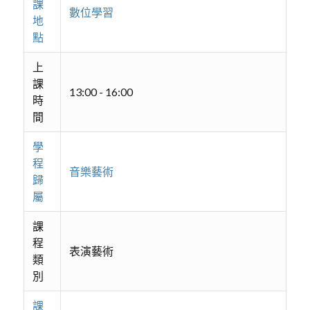
課
數位學習
地
點
上
課
13:00 - 16:00
時
間
學
程
音樂藝術
歸
屬
課
程
表演藝術
類
別
課