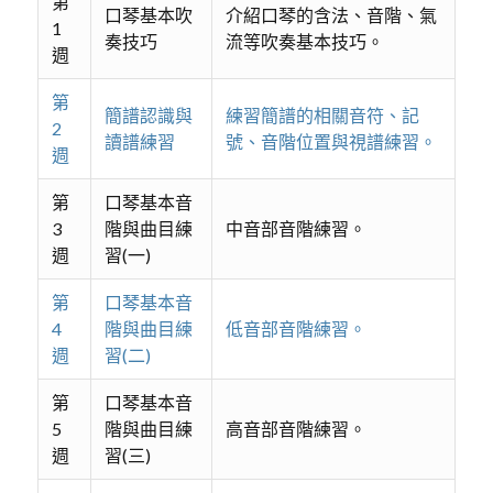
第
口琴基本吹
介紹口琴的含法、音階、氣
1
奏技巧
流等吹奏基本技巧。
週
第
簡譜認識與
練習簡譜的相關音符、記
2
讀譜練習
號、音階位置與視譜練習。
週
第
口琴基本音
3
階與曲目練
中音部音階練習。
週
習(一)
第
口琴基本音
4
階與曲目練
低音部音階練習。
週
習(二)
第
口琴基本音
5
階與曲目練
高音部音階練習。
週
習(三)