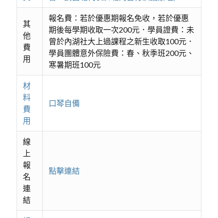
報名費：若於優惠期報名免收，若於優惠
其
期後每學期收取一次200元．學員證費：未
他
曾於內湖社大上過課程之新生收取100元．
費
學員團體意外保險費：春、秋季班200元、
用
寒暑期班100元
材
料
口琴自備
費
用
線
上
報
點擊連結
名
連
結