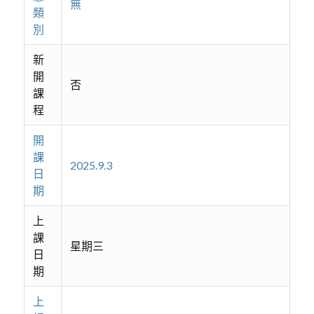
無
類
別
新
開
否
課
程
開
課
2025.9.3
日
期
上
課
星期三
日
期
上