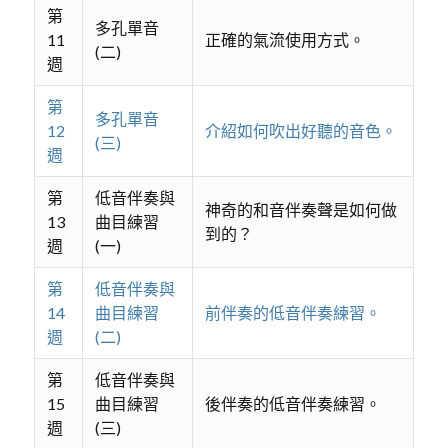
第
多孔單音
11
正確的氣流使用方式。
(二)
週
第
多孔單音
12
介紹如何吹出好聽的音色。
(三)
週
第
低音伴奏與
神奇的和音伴奏聲是如何做
13
曲目練習
到的？
週
(一)
第
低音伴奏與
14
曲目練習
前伴奏的低音伴奏練習。
週
(二)
第
低音伴奏與
15
曲目練習
後伴奏的低音伴奏練習。
週
(三)