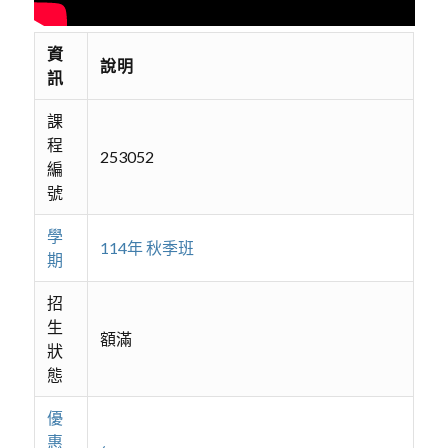
資
說明
訊
課
程
253052
編
號
學
114年 秋季班
期
招
生
額滿
狀
態
優
惠