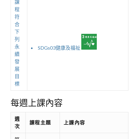
課
程
符
合
下
列
永
SDGs03健康及福祉
續
發
展
目
標
每週上課內容
週
課程主題
上課內容
次