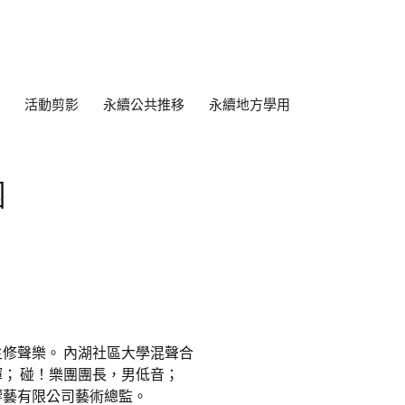
活動剪影
永續公共推移
永續地方學用
團
修聲樂。 內湖社區大學混聲合
； 碰！樂團團長，男低音；
師；響藝有限公司藝術總監。