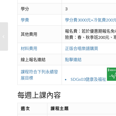
學分
3
學費
學分費3000元+冷氣費2
報名費：若於優惠期報名免
其他費用
穿越時空‧感動當下-音樂欣賞Ｂ
險費：春、秋季班200元、寒
材料費用
正版合唱樂譜購買
線上報名連結
點擊連結
課程符合下列永續發
展目標
SDGs03健康及福祉
每週上課內容
週次
課程主題