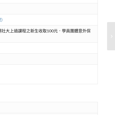
理）
社大上過課程之新生收取100元．學員團體意外保
美