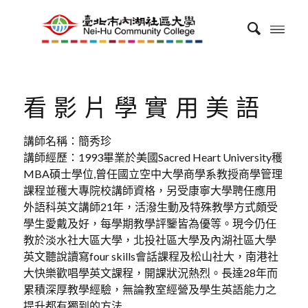
看影片學實用美語
講師名稱：簡秀珍
講師經歷：1993畢業於美國Sacred Heart University穫
MBA碩士學位,曾任國立空中大學商學系教授商學管理
課程並穫大專院校講師資格，另受康寧大學聘任應用
外語科英文講師21年，活潑生動及特殊教學方式頗受
學生愛戴及好，每學期教學評鑒皆為優等。現今仍任
教於淡水社大區大學，北投社區大學及內湖社區大學
英文聽說讀寫four skills會話課程及松山社大，南港社
大快樂歡唱學英文課程，開課狀況熱烈。長達28年而
累積深厚教學經驗，無論教室經營及學生英語能力之
提升都有獨到的方法.