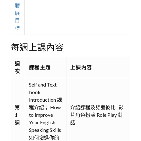
發
展
目
標
每週上課內容
週
課程主題
上課內容
次
Self and Text
book
Introduction 課
第
程介紹； How
介紹課程及認識彼比 , 影
1
to Improve
片角色扮演;Role Play 對
週
Your English
話
Speaking Skills
如何增進你的