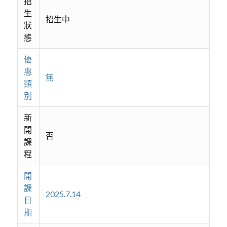
招
生
招生中
狀
態
優
惠
無
類
別
新
開
否
課
程
開
課
2025.7.14
日
期