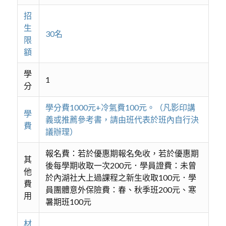
招
生
30名
限
額
學
1
分
學分費1000元+冷氣費100元。（凡影印講
學
義或推薦參考書，請由班代表於班內自行決
費
議辦理）
報名費：若於優惠期報名免收，若於優惠期
其
後每學期收取一次200元．學員證費：未曾
他
於內湖社大上過課程之新生收取100元．學
費
員團體意外保險費：春、秋季班200元、寒
用
暑期班100元
材