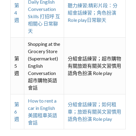
Daily English
第
聽力練習;精彩片段：分
Conversation
4
組會話練習；角色扮演
Skills 打招呼 互
週
Role play日常聊天
相關心 日常聊
天
Shopping at the
Grocery Store
第
(Supermarket)
分組會話練習；超市購物
5
English
有關旅遊有關英文習慣用
週
Conversation
語角色扮演 Role play
超市購物英語
會話
How to rent a
第
分組會話練習；如何租
car in English
6
車；旅遊有關英文習慣用
美國租車英語
週
語角色扮演 Role play
會話