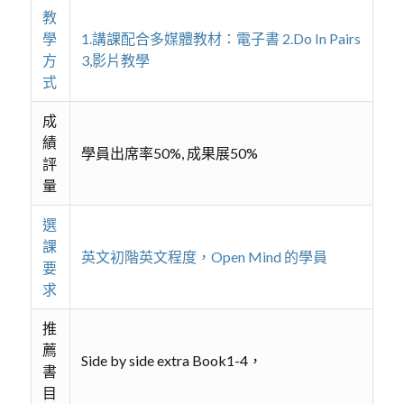
教
學
1.講課配合多媒體教材：電子書 2.Do In Pairs
方
3,影片教學
式
成
績
學員出席率50%, 成果展50%
評
量
選
課
英文初階英文程度，Open Mind 的學員
要
求
推
薦
Side by side extra Book1-4，
書
目