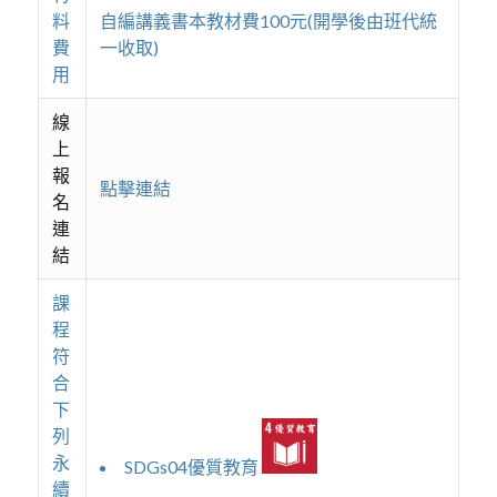
料
自編講義書本教材費100元(開學後由班代統
費
一收取)
用
線
上
報
點擊連結
名
連
結
課
程
符
合
下
列
永
SDGs04優質教育
續