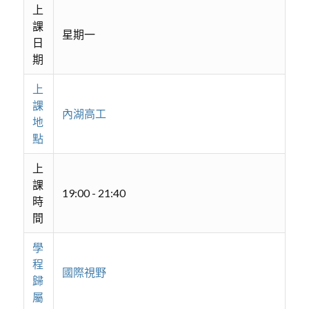
上
課
星期一
日
期
上
課
內湖高工
地
點
上
課
19:00 - 21:40
時
間
學
程
國際視野
歸
屬