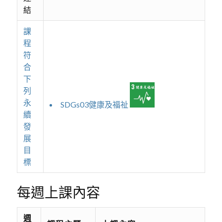
結
課
程
符
合
下
列
永
SDGs03健康及福祉
續
發
展
目
標
每週上課內容
週