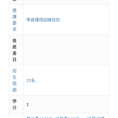
選
課
學員懂得訓練目的
要
求
推
薦
書
目
招
生
25名
限
額
學
1
分