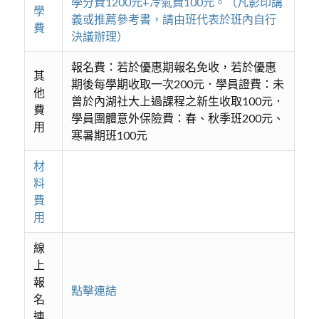
學分費1200元+冷氣費100元。（凡影印講
學
義或推薦參考書，請由班代表於班內自行
費
決議辦理）
報名費：若於優惠期報名免收，若於優惠
其
期後每學期收取一次200元．學員證費：未
他
曾於內湖社大上過課程之新生收取100元．
費
學員團體意外保險費：春、秋季班200元、
用
寒暑期班100元
材
料
費
用
線
上
報
點擊連結
名
連