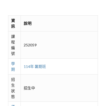
資
說明
訊
課
程
252059
編
號
學
114年 暑期班
期
招
生
招生中
狀
態