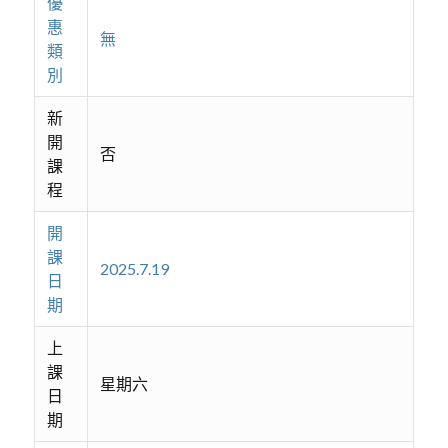
優
惠
無
類
別
新
開
否
課
程
開
課
2025.7.19
日
期
上
課
星期六
日
期