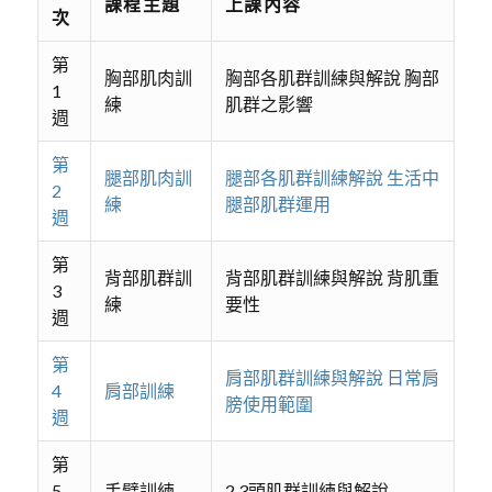
課程主題
上課內容
次
第
胸部肌肉訓
胸部各肌群訓練與解說 胸部
1
練
肌群之影響
週
第
腿部肌肉訓
腿部各肌群訓練解說 生活中
2
練
腿部肌群運用
週
第
背部肌群訓
背部肌群訓練與解說 背肌重
3
練
要性
週
第
肩部肌群訓練與解說 日常肩
4
肩部訓練
膀使用範圍
週
第
5
手臂訓練
2.3頭肌群訓練與解說