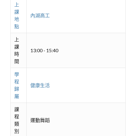
上
課
內湖高工
地
點
上
課
13:00 - 15:40
時
間
學
程
健康生活
歸
屬
課
程
運動舞蹈
類
別