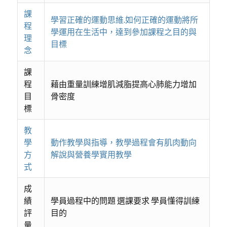
課
學習正確的運動思維.如何正確的運動將所
程
學運用在生活中，達到參加課程之目的與
理
目標
念
課
程
藉由重量訓練增肌減脂提高心肺能力增加
目
骨密度
標
教
學
動作教學與指導，教學過程會有肌肉動向
方
解說與營養學實用教學
式
成
績
學員過程中的問題 選課要求 學員懂得訓練
評
目的
量