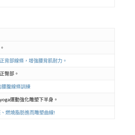
。
正背部線條，增強腰背肌耐力。
正臀部。
的腰腹線條訓練
oga運動強化雕塑下半身。
、燃燒脂肪進而雕塑曲線!