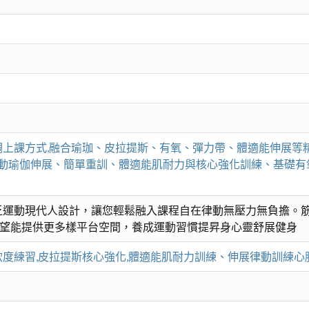
調上課方式,融合瑜珈、皮拉提斯、有氧、彈力帶、體適能伸展等
律動瑜伽伸展、簡單重訓、體適能肌耐力與核心強化訓練、基礎
乏運動現代人設計，讓您輕鬆融入課程自在律動無壓力無負擔。筋
 希望能提供更多樣平台空間，養成運動習慣提昇身心靈舒展健身
度練習,皮拉提斯核心強化,體適能肌耐力訓練、伸展律動訓練心