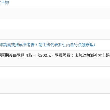
女不拘
凡影印講義或推薦參考書，請由班代表於班內自行決議辦理）
惠期後每學期收取一次200元．學員證費：未曾於內湖社大上過