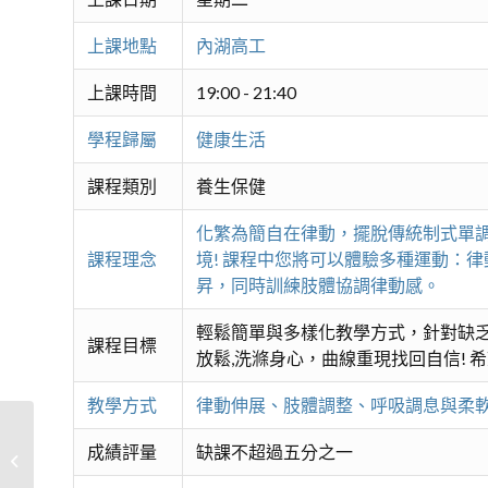
上課地點
內湖高工
上課時間
19:00 - 21:40
學程歸屬
健康生活
課程類別
養生保健
化繁為簡自在律動，擺脫傳統制式單
課程理念
境! 課程中您將可以體驗多種運動：
昇，同時訓練肢體協調律動感。
輕鬆簡單與多樣化教學方式，針對缺
課程目標
放鬆,洗滌身心，曲線重現找回自信!
教學方式
律動伸展、肢體調整、呼吸調息與柔軟
成績評量
缺課不超過五分之一
舞動有氧瑜珈提斯