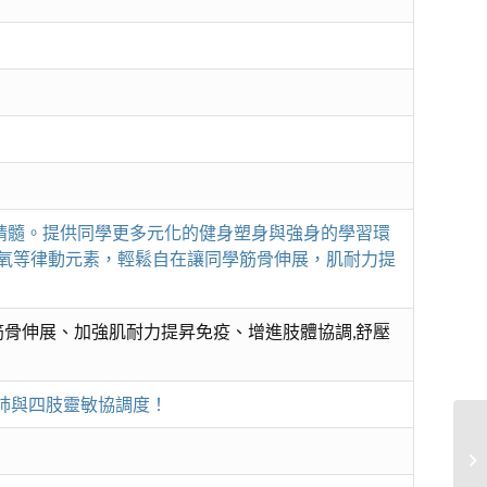
精髓。提供同學更多元化的健身塑身與強身的學習環
有氧等律動元素，輕鬆自在讓同學筋骨伸展，肌耐力提
骨伸展、加強肌耐力提昇免疫、增進肢體協調,舒壓
肺與四肢靈敏協調度！
超