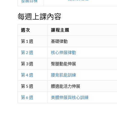
發展目標
每週上課內容
週次
課程主題
第 1 週
基礎律動
第 2 週
核心伸展律動
第 3 週
臀腿動能伸展
第 4 週
腰背肌能訓練
第 5 週
體適能活力伸展
第 6 週
美體伸展與核心訓練