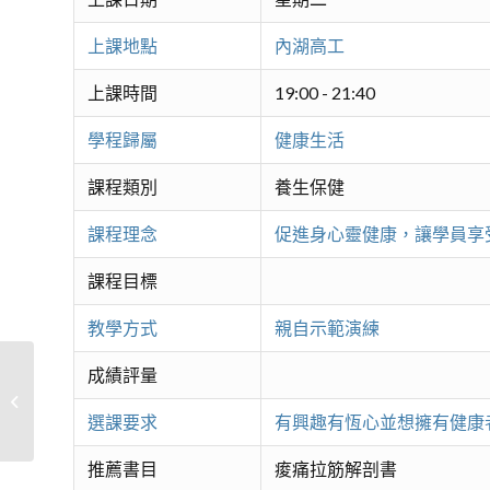
上課地點
內湖高工
上課時間
19:00 - 21:40
學程歸屬
健康生活
課程類別
養生保健
課程理念
促進身心靈健康，讓學員享
課程目標
教學方式
親自示範演練
成績評量
#鄭子太極拳與養生氣功導引-研究班
選課要求
有興趣有恆心並想擁有健康
推薦書目
痠痛拉筋解剖書