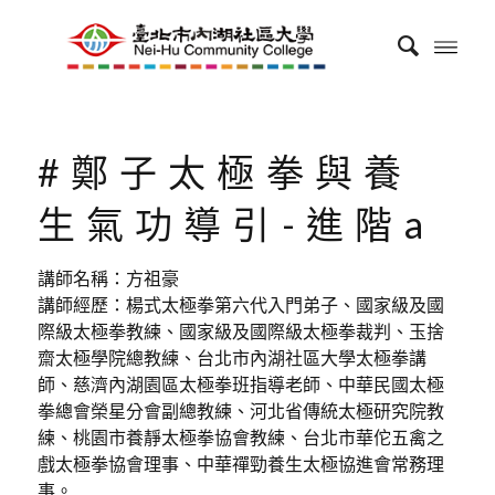
#鄭子太極拳與養
生氣功導引-進階a
講師名稱：方祖豪
講師經歷：楊式太極拳第六代入門弟子、國家級及國
際級太極拳教練、國家級及國際級太極拳裁判、玉捨
齋太極學院總教練、台北市內湖社區大學太極拳講
師、慈濟內湖園區太極拳班指導老師、中華民國太極
拳總會榮星分會副總教練、河北省傳統太極研究院教
練、桃園市養靜太極拳協會教練、台北市華佗五禽之
戲太極拳協會理事、中華禪勁養生太極協進會常務理
事。