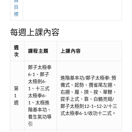
目
標
每週上課內容
週
課程主題
上課內容
次
鄭子太極拳
6-1、鄭子
進階基本功/鄭子太極拳: 預
太極劍6-
備式、起勢、攬雀尾左掤、
第
1、十三式
右掤、履、擠、按、單鞭、
1
太極拳6-
提手上式、靠、白鶴亮翅/
週
1、太極進
鄭子太極劍12-1~12-2/十三
階基本功、
式太極拳6-1/收功十二式。
養生氣功導
引