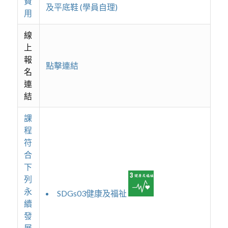
費
及平底鞋 (學員自理)
用
線
上
報
點擊連結
名
連
結
課
程
符
合
下
列
永
SDGs03健康及福祉
續
發
展