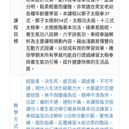
分明，鬆柔輕靈而優雅，非常適合男女老幼
各種年齡層學習，本課程以鄭子太極拳37
課
式、鄭子太極劍54式、太極功夫扇、十三式
程
太極拳、太極進階基本功法、達摩易筋經、
目
養生氣功八段錦、六字訣氣功、拳經拳論解
標
析為主要課程規劃內容，藉由淺顯易懂雙向
互動方式授課，以促成有效的學習效果，確
保學期末所有學員均能自行透過練習太極拳
與養生氣功引導，提升健康快樂的生活品
質。
經脈者，決生死、處百病、調虛實，不可不
通；現代人生活忙碌壓力大，大都處於亞健
康狀態，無不與酸痛為伍、精神不濟為伴，
古諺：痛則不通、通則不痛，本課程每次授
教
課分:1.養生氣功導引暖身與基本功法練習 2.
學
拳經論及功法解析 3.功架分動示範、實地演
方
練、個別指導、反覆練習 4.收功等四階段，
式