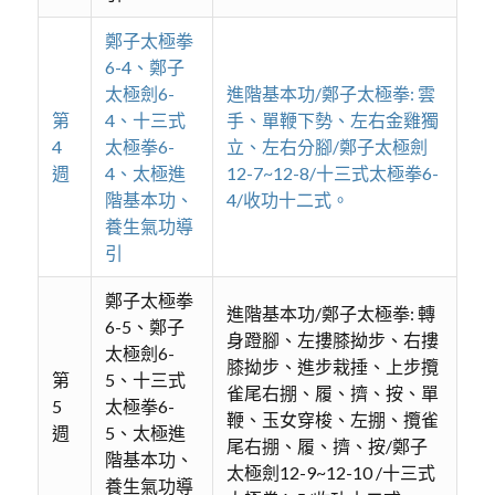
鄭子太極拳
6-4、鄭子
太極劍6-
進階基本功/鄭子太極拳: 雲
第
4、十三式
手、單鞭下勢、左右金雞獨
4
太極拳6-
立、左右分腳/鄭子太極劍
週
4、太極進
12-7~12-8/十三式太極拳6-
階基本功、
4/收功十二式。
養生氣功導
引
鄭子太極拳
進階基本功/鄭子太極拳: 轉
6-5、鄭子
身蹬腳、左摟膝拗步、右摟
太極劍6-
膝拗步、進步栽捶、上步攬
第
5、十三式
雀尾右掤、履、擠、按、單
5
太極拳6-
鞭、玉女穿梭、左掤、攬雀
週
5、太極進
尾右掤、履、擠、按/鄭子
階基本功、
太極劍12-9~12-10 /十三式
養生氣功導