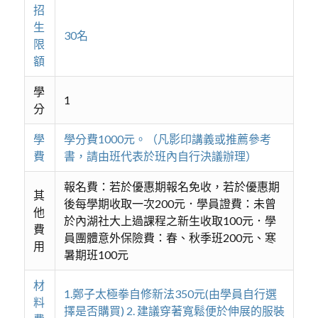
招
生
30名
限
額
學
1
分
學
學分費1000元。（凡影印講義或推薦參考
費
書，請由班代表於班內自行決議辦理）
報名費：若於優惠期報名免收，若於優惠期
其
後每學期收取一次200元．學員證費：未曾
他
於內湖社大上過課程之新生收取100元．學
費
員團體意外保險費：春、秋季班200元、寒
用
暑期班100元
材
1.鄭子太極拳自修新法350元(由學員自行選
料
擇是否購買) 2. 建議穿著寬鬆便於伸展的服裝