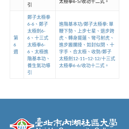
太極拳6-5/收功十二式。
引
鄭子太極拳
6-6、鄭子
進階基本功/鄭子太極拳: 單
太極劍6-
鞭下勢、上步七星、退步跨
第
6、十三式
虎、轉身擺蓮、彎弓射虎、
6
太極拳6-
進步搬攔捶、如封似閉、十
週
6、太極進
字手、合太極、收勢/鄭子
階基本功、
太極劍12-11~12-12/十三式
養生氣功導
太極拳6-6/收功十二式。
引