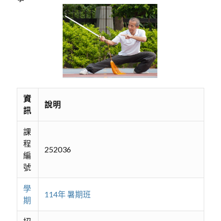
資
說明
訊
課
程
252036
編
號
學
114年 暑期班
期