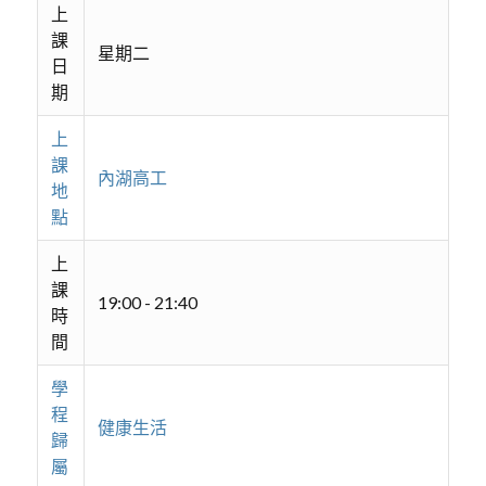
上
課
星期二
日
期
上
課
內湖高工
地
點
上
課
19:00 - 21:40
時
間
學
程
健康生活
歸
屬