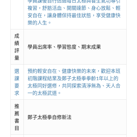
學員課後自行透過每日太極與養生氣功導引
複習，舒筋活血、開關達節、身心放鬆、輕
安自在，讓身體保持最佳狀態，享受健康快
樂的人生。
成
績
學員出席率、學習態度、期末成果
評
量
選
預約輕安自在、健康快樂的未來，歡迎本班
課
初階課程結業及鄭子太極拳拳齡1年以上的
要
太極同好選修，共同探索清淨無為、天人合
求
一的太極武道。
推
薦
鄭子太極拳自修新法
書
目