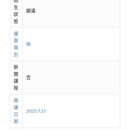
招
生
額滿
狀
態
優
惠
無
類
別
新
開
否
課
程
開
課
2025.7.15
日
期