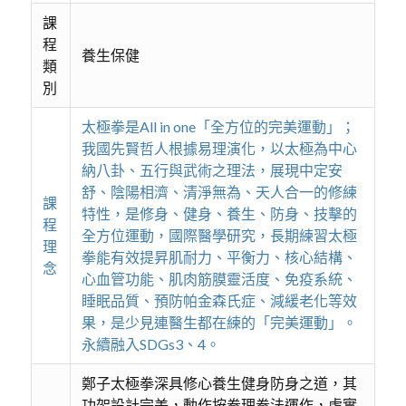
課
程
養生保健
類
別
太極拳是All in one「全方位的完美運動」；
我國先賢哲人根據易理演化，以太極為中心
納八卦、五行與武術之理法，展現中定安
舒、陰陽相濟、清淨無為、天人合一的修練
課
特性，是修身、健身、養生、防身、技擊的
程
全方位運動，國際醫學研究，長期練習太極
理
拳能有效提昇肌耐力、平衡力、核心結構、
念
心血管功能、肌肉筋膜靈活度、免疫系統、
睡眠品質、預防帕金森氏症、減緩老化等效
果，是少見連醫生都在練的「完美運動」。
永續融入SDGs3、4。
鄭子太極拳深具修心養生健身防身之道，其
功架設計完美，動作按拳理拳法運作，虛實