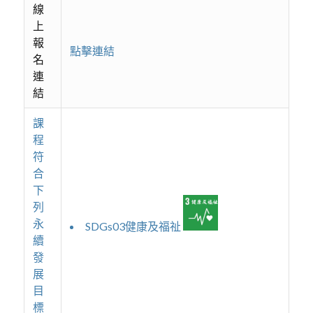
線
上
報
點擊連結
名
連
結
課
程
符
合
下
列
永
SDGs03健康及福祉
續
發
展
目
標