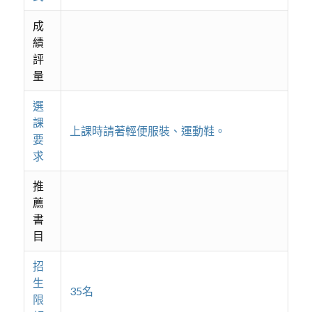
成
績
評
量
選
課
上課時請著輕便服裝、運動鞋。
要
求
推
薦
書
目
招
生
35名
限