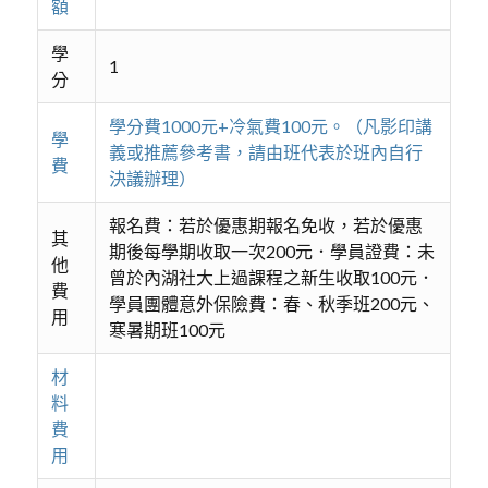
額
學
1
分
學分費1000元+冷氣費100元。（凡影印講
學
義或推薦參考書，請由班代表於班內自行
費
決議辦理）
報名費：若於優惠期報名免收，若於優惠
其
期後每學期收取一次200元．學員證費：未
他
曾於內湖社大上過課程之新生收取100元．
費
學員團體意外保險費：春、秋季班200元、
用
寒暑期班100元
材
料
費
用