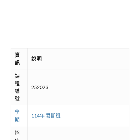
資
說明
訊
課
程
252023
編
號
學
114年 暑期班
期
招