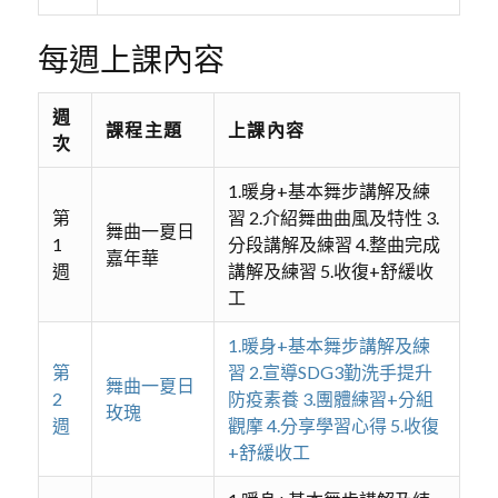
每週上課內容
週
課程主題
上課內容
次
1.暖身+基本舞步講解及練
第
習 2.介紹舞曲曲風及特性 3.
舞曲一夏日
1
分段講解及練習 4.整曲完成
嘉年華
週
講解及練習 5.收復+舒緩收
工
1.暖身+基本舞步講解及練
第
習 2.宣導SDG3勤洗手提升
舞曲一夏日
2
防疫素養 3.團體練習+分組
玫瑰
週
觀摩 4.分享學習心得 5.收復
+舒緩收工