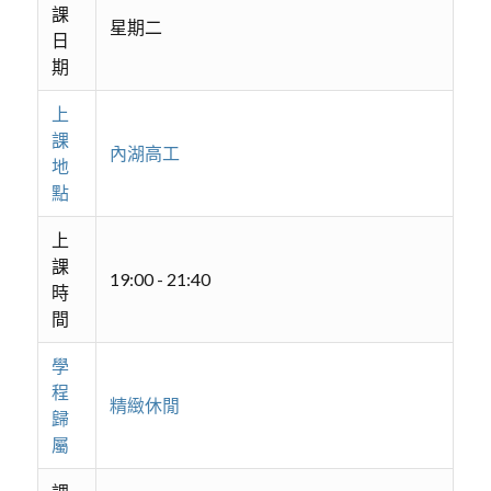
課
星期二
日
期
上
課
內湖高工
地
點
上
課
19:00 - 21:40
時
間
學
程
精緻休閒
歸
屬