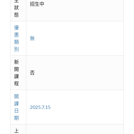
生
招生中
狀
態
優
惠
無
類
別
新
開
否
課
程
開
課
2025.7.15
日
期
上