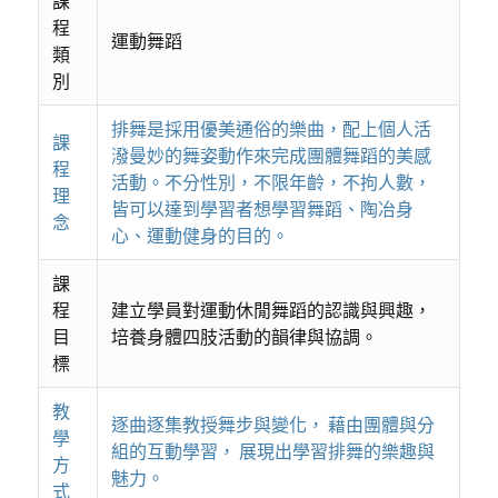
課
程
運動舞蹈
類
別
排舞是採用優美通俗的樂曲，配上個人活
課
潑曼妙的舞姿動作來完成團體舞蹈的美感
程
活動。不分性別，不限年齡，不拘人數，
理
皆可以達到學習者想學習舞蹈、陶冶身
念
心、運動健身的目的。
課
程
建立學員對運動休閒舞蹈的認識與興趣，
目
培養身體四肢活動的韻律與協調。
標
教
逐曲逐集教授舞步與變化， 藉由團體與分
學
組的互動學習， 展現出學習排舞的樂趣與
方
魅力。
式