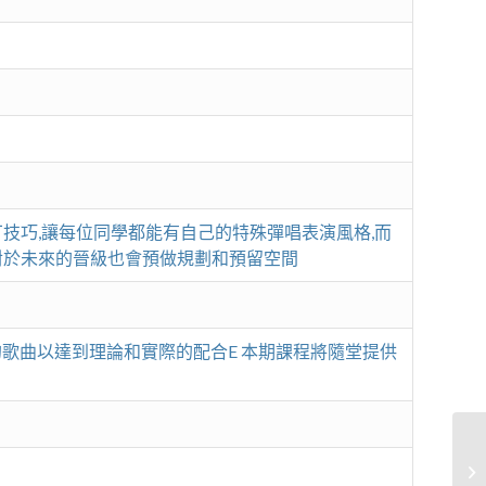
技巧,讓每位同學都能有自己的特殊彈唱表演風格,而
對於未來的晉級也會預做規劃和預留空間
適的歌曲以達到理論和實際的配合E 本期課程將隨堂提供
管