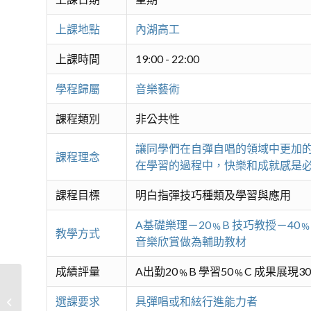
上課地點
內湖高工
上課時間
19:00 - 22:00
學程歸屬
音樂藝術
課程類別
非公共性
讓同學們在自彈自唱的領域中更加的
課程理念
在學習的過程中，快樂和成就感是
課程目標
明白指彈技巧種類及學習與應用
A基礎樂理－20﹪B 技巧教授－4
教學方式
音樂欣賞做為輔助教材
成績評量
A出勤20﹪B 學習50﹪C 成果展現3
選課要求
具彈唱或和絃行進能力者
內湖琴音-二胡初、進階