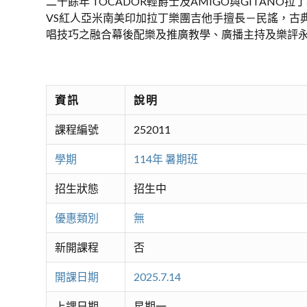
二十餘年 TOCADOR輕爵士及AMIGO與GITAN
VS紅人亞米南美印加拉丁樂團吉他手擅長－民謠，古
唱技巧之融合幕後配樂及推廣教學、廣播主持及樂評
資訊
說明
課程編號
252011
學期
114年 暑期班
招生狀態
招生中
優惠類別
無
新開課程
否
開課日期
2025.7.14
上課日期
星期一