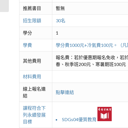
推薦書目
暫無
招生限額
30名
學分
1
學費
學分費1000元+冷氣費100元。
報名費：若於優惠期報名免收，若於
其他費用
春、秋季班200元、寒暑期班100元
材料費用
線上報名連
點擊連結
結
課程符合下
列永續發展
SDGs04優質教育
目標