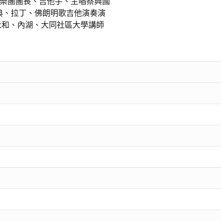
O拉丁樂團團長、吉他手、主唱蔡興國
典、拉丁、佛朗明歌吉他演奏演
永和、內湖、大同社區大學講師