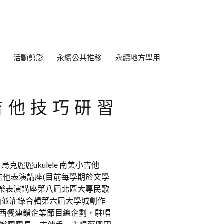
活動剪影
永續公共推移
永續地方學用
吉他技巧研習
麗麗ukulele 南美小吉他
丁吉他表演講座(目前每學期於文學
音樂表演講座第八屆北區大專民歌
曲並灌錄合輯第六屆大學城創作
船西餐連鎖企業節目總企劃，駐唱