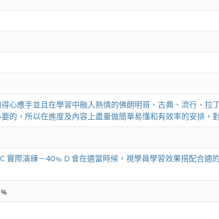
得心應手並且在學習中融入熱情的佛朗明哥、古典、流行、拉丁
必要的，所以在進度及內容上盡量做簡單易懂和有效率的安排，
0﹪C 實際演練－40﹪ D 會在適當時候，視學員學習效果搭配合
0﹪