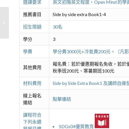
選課要求
英文初階英文程度，Open Mind 的學
推薦書目
Side by side extra Book1-4
會日本語中級J4
招生限額
30名
學分
3
學費
學分費3000元+冷氣費200元。
報名費：若於優惠期報名免收，若於優
其他費用
秋季班200元、寒暑期班100元
材料費用
Side by Side Extra Book1 及
線上報名
點擊連結
連結
課程符合
下列永續
SDGs04優質教育
發展目標