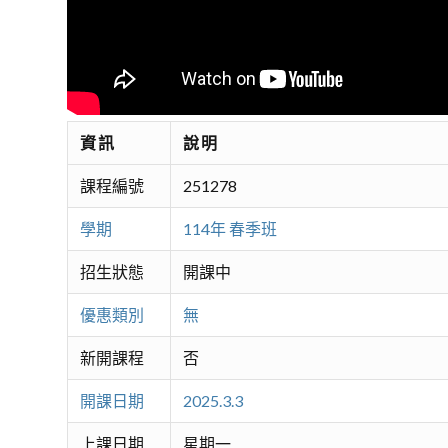
資訊
說明
課程編號
251278
學期
114年 春季班
招生狀態
開課中
優惠類別
無
新開課程
否
開課日期
2025.3.3
上課日期
星期一