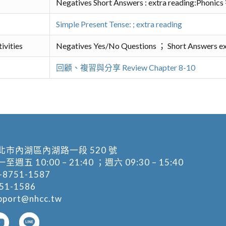
Negatives Short Answers : extra reading:Pho
Simple Present Tense: ; extra reading
ivities
Negatives Yes/No Questions ； Short Answers ex
回顧、複習與分享 Review Chapter 8-10
北市內湖區內湖路一段 520 號
五 10:00 – 21:40 ；週六 09:30 – 15:40
-8751-1587
1-1586
pport@nhcc.tw