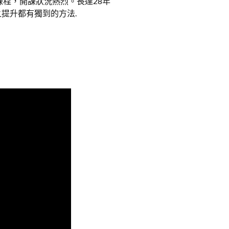
文課程，開課狀況熱烈。長達28年
提升都有獨到的方法.