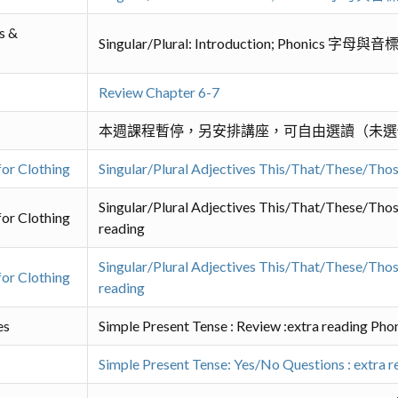
s &
Singular/Plural: Introduction; Phonics 字母與音標
Review Chapter 6-7
本週課程暫停，另安排講座，可自由選讀（未選
for Clothing
Singular/Plural Adjectives This/That/These/Th
Singular/Plural Adjectives This/That/These/Th
for Clothing
reading
Singular/Plural Adjectives This/That/These/Th
for Clothing
reading
es
Simple Present Tense : Review :extra reading
Simple Present Tense: Yes/No Questions : ext