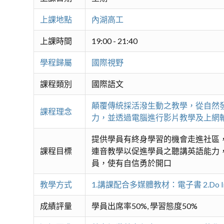
上課地點
內湖高工
上課時間
19:00 - 21:40
學程歸屬
國際視野
課程類別
國際語文
顛覆傳統採活潑生動之教學，從自然
課程理念
力，並透過電腦進行影片教學及上網輔
提供學員有終身學習的機會走進社區
課程目標
連音教學以促進學員之聽講英語能力
員，使有自信勇於開口
教學方式
1.講課配合多媒體教材：電子書 2.Do In 
成績評量
學員出席率50%, 學習態度50%