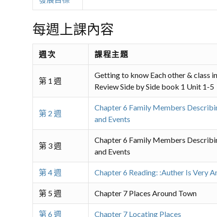
每週上課內容
週次
課程主題
Getting to know Each other & class i
第 1 週
Review Side by Side book 1 Unit 1-5
Chapter 6 Family Members Describin
第 2 週
and Events
Chapter 6 Family Members Describin
第 3 週
and Events
第 4 週
Chapter 6 Reading: :Auther Is Very A
第 5 週
Chapter 7 Places Around Town
第 6 週
Chapter 7 Locating Places