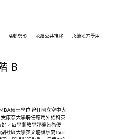
活動剪影
永續公共推移
永續地方學用
階B
sity穫MBA碩士學位,曾任國立空中大
另受康寧大學聘任應用外語科英
及好，每學期教學評鑒皆為優
社區大學英文聽說讀寫four