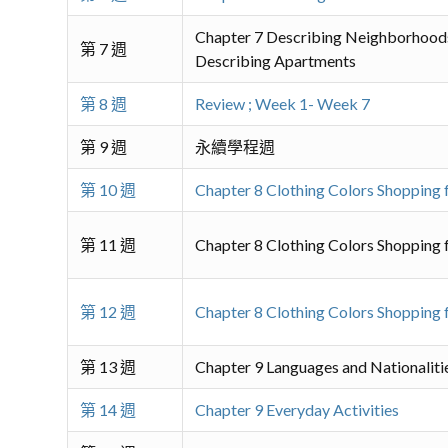
Chapter 7 Describing Neighborhood
第 7 週
Describing Apartments
第 8 週
Review ; Week 1- Week 7
第 9 週
永續學程週
第 10 週
Chapter 8 Clothing Colors Shopping 
第 11 週
Chapter 8 Clothing Colors Shopping 
第 12 週
Chapter 8 Clothing Colors Shopping 
第 13 週
Chapter 9 Languages and Nationaliti
第 14 週
Chapter 9 Everyday Activities