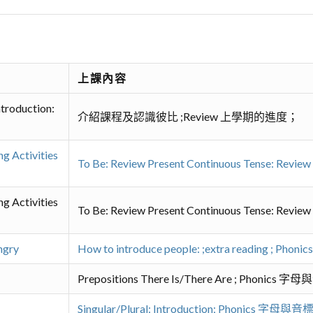
上課內容
ntroduction:
介紹課程及認識彼比 ;Review 上學期的進度；
g Activities
To Be: Review Present Continuous Tense: Revi
g Activities
To Be: Review Present Continuous Tense: Revi
ngry
How to introduce people: ;extra reading ; Ph
Prepositions There Is/There Are ; Phonics 字
Singular/Plural: Introduction; Phonics 字母與音標