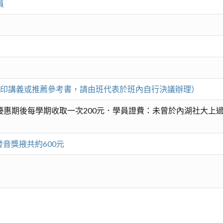
員
（凡影印講義或推薦參考書，請由班代表於班內自行決議辦理）
惠期後每學期收取一次200元．學員證費：未曾於內湖社大上過
講師自邊發音獎掖共約600元