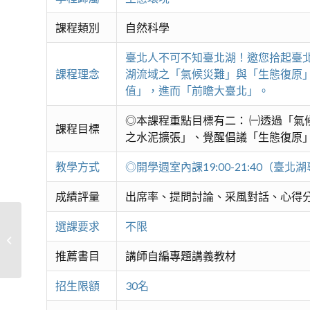
課程類別
自然科學
臺北人不可不知臺北湖！邀您拾起臺
課程理念
湖流域之「氣候災難」與「生態復原
值」，進而「前瞻大臺北」。
◎本課程重點目標有二： ㈠透過「氣
課程目標
之水泥擴張」、覺醒倡議「生態復原
教學方式
◎開學週室內課19:00-21:40（臺北
成績評量
出席率、提問討論、采風對話、心得
選課要求
不限
#探索大自然A-植物生態學
推薦書目
講師自編專題講義教材
招生限額
30名