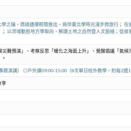
北學之鑰，透過捷運輕簡進出，倘佯臺北學時光漫步微旅行； 在
」； 以流域動態地方學取向，解讀土地之自然暨人文脈絡；從故
候災難預演」、考察反思「暖化之海面上升」、覺醒倡議「氣候
」。
湖專題演講） ◎戶外課09:00-15:00（8次單日校外教學，約每2週
分享