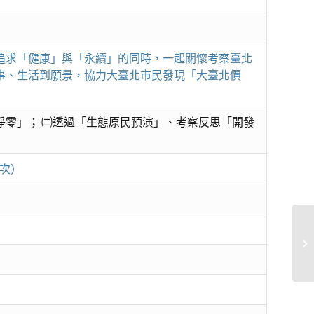
追求「健康」與「永續」的同時，一起關懷考察臺北
事、生活到願景，協力大臺北市民發現「大臺北價
淨零」； ㈡透過「生態原民預演」、考察反思「開發
1次）
@