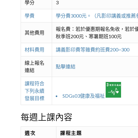
學分
3
學費
學分費3000元。（凡影印講義或推
報名費：若於優惠期報名免收，若於優
其他費用
秋季班200元、寒暑期班100元
材料費用
講義影印費等雜費約班費200~300
線上報名
點擊連結
連結
課程符合
下列永續
SDGs03健康及福祉
發展目標
每週上課內容
週次
課程主題