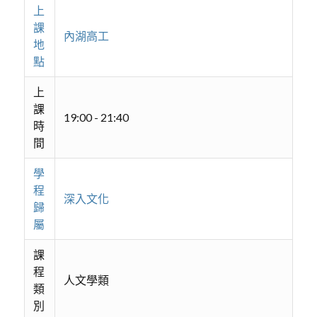
上
課
內湖高工
地
點
上
課
19:00 - 21:40
時
間
學
程
深入文化
歸
屬
課
程
人文學類
類
別