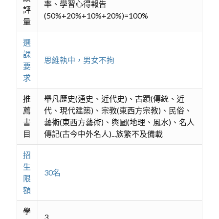
率、學習心得報告
評
(50%+20%+10%+20%)=100%
量
選
課
思維執中，男女不拘
要
求
推
舉凡歷史(通史、近代史)、古蹟(傳統、近
薦
代、現代建築)、宗教(東⻄⽅宗教)、⺠俗、
書
藝術(東⻄⽅藝術)、輿圖(地理、風⽔)、名⼈
目
傳記(古今中外名⼈)...族繁不及備載
招
生
30名
限
額
學
3