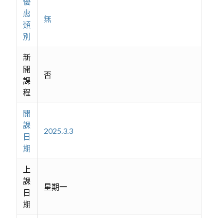
優
惠
無
類
別
新
開
否
課
程
開
課
2025.3.3
日
期
上
課
星期一
日
期