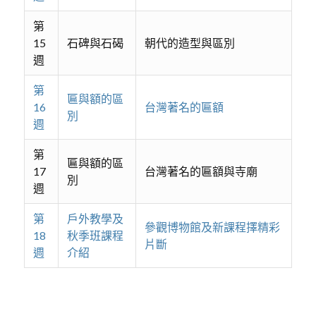
第
15
石碑與石碣
朝代的造型與區別
週
第
匾與額的區
16
台灣著名的匾額
別
週
第
匾與額的區
17
台灣著名的匾額與寺廟
別
週
第
戶外教學及
參觀博物館及新課程擇精彩
18
秋季班課程
片斷
週
介紹