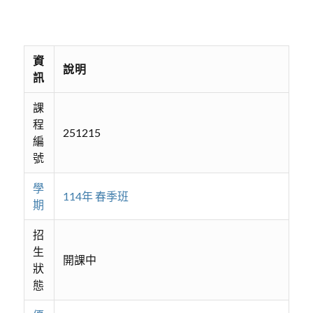
資
說明
訊
課
程
251215
編
號
學
114年 春季班
期
招
生
開課中
狀
態