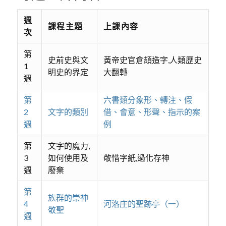
週
課程主題
上課內容
次
第
史前史與文
黃帝史官倉頡造字,人類歷史
1
明史的界定
大翻轉
週
第
六書類分象形、轉注、假
2
文字的類別
借、會意、形聲、指示的案
週
例
第
文字的魔力,
3
如何使用及
敬惜字紙,過化存神
週
廢棄
第
族群的崇神
4
河洛庄的聖跡亭（一）
敬聖
週