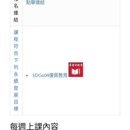
點擊連結
名
連
結
課
程
符
合
下
列
永
SDGs04優質教育
續
發
展
目
標
每週上課內容