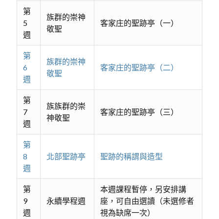
第
族群的崇神
5
客家庄的聖跡亭（一）
敬聖
週
第
族群的崇神
6
客家庄的聖跡亭（二）
敬聖
週
第
族族群的崇
7
客家庄的聖跡亭（三）
神敬聖
週
第
8
北部聖跡亭
聖跡的稱謂與造型
週
第
本週課程暫停，另安排講
9
永續學程週
座，可自由選讀（未選修者
週
視為缺席一次）