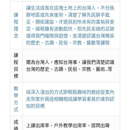
讓⽣活成⻑在這塊⼟地上的台灣⼈，不分族
課
群地區或先來後到，清楚了解先⺠胼⼿胝
程
⾜，開拓建設，才造就前所未有的富裕與安
理
定，過程雖有波動起伏，但先民走過的足跡
念
值得我門緬懷與追憶，並清楚認識台灣精采
的歷史、古蹟、民俗、宗教、藝數等課程
課
程
爾為台灣⼈，應知台灣事，讓我們清楚認識
目
台灣的歷史、古蹟、⺠俗、宗教、藝術...等
標
教
採深入淺出的方式即輕鬆趣味的敘述從室內
學
走到室外兩造相輔相成讓學習者易於達到認
方
知的目標
式
成
上課出席率、戶外教學出席率、提問出聲
績