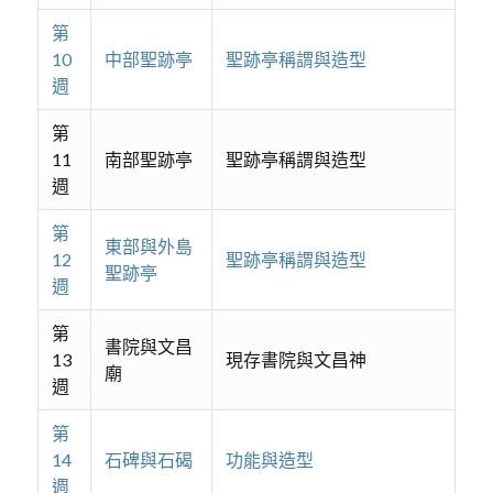
第
10
中部聖跡亭
聖跡亭稱謂與造型
週
第
11
南部聖跡亭
聖跡亭稱謂與造型
週
第
東部與外島
12
聖跡亭稱謂與造型
聖跡亭
週
第
書院與文昌
13
現存書院與文昌神
廟
週
第
14
石碑與石碣
功能與造型
週