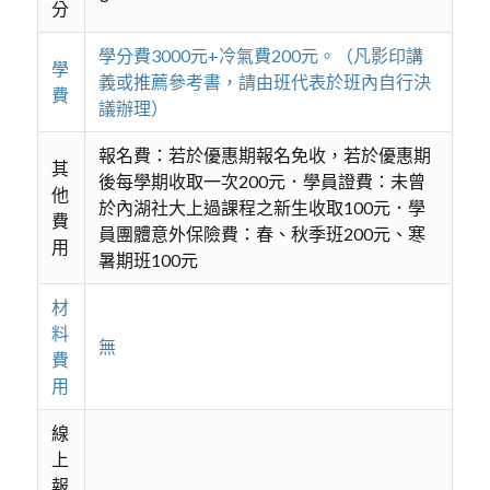
分
學分費3000元+冷氣費200元。（凡影印講
學
義或推薦參考書，請由班代表於班內自行決
費
議辦理）
報名費：若於優惠期報名免收，若於優惠期
其
後每學期收取一次200元．學員證費：未曾
他
於內湖社大上過課程之新生收取100元．學
費
員團體意外保險費：春、秋季班200元、寒
用
暑期班100元
材
料
無
費
用
線
上
報