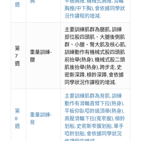
胸
平板胸推, 機械式胸推, 滑輪
週
胸推(中下胸), 會依據同學狀
況作課程的增減.
主要訓練肌群為腿肌, 訓練
部位股四頭肌、大腿後側肌
群、小腿、臀大肌及核心肌,
第
重量訓練-
訓練動作有機械式股四頭肌
7
腿
前抬舉(熱身), 機械式股二頭
週
肌後抬舉(熱身), 跨步走, 史
密斯深蹲, 槓鈴深蹲, 會依據
同學狀況作課程的增減.
主要訓練肌群為背肌, 訓練
動作有滑輪直臂下拉(熱身),
第
平板仰臥啞鈴過頂舉(熱身),
重量訓練-
8
高壓滑輪下拉(寬窄握), 槓鈴
背
週
划船, 史密斯窄握划船, 單手
啞鈴划船, 會依據同學狀況
作課程的增減.