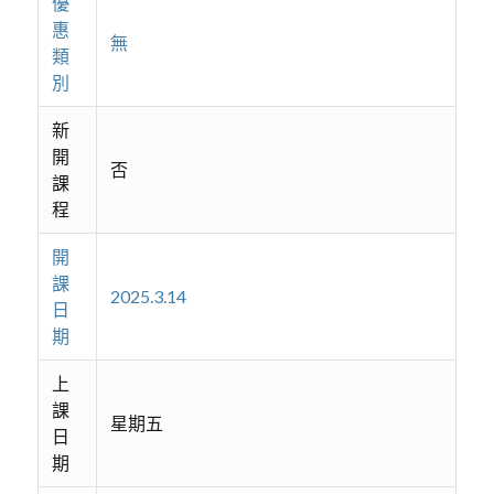
優
惠
無
類
別
新
開
否
課
程
開
課
2025.3.14
日
期
上
課
星期五
日
期