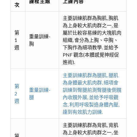
課程主題
上課內容
次
主要訓練肌群為胸肌, 胸肌
為上身較大肌肉群之一, 是
第
屬於比較容易練的大塊肌肉
重量訓練-
1
組織, 會分為上胸、中胸、
胸
週
下胸作為細項教學. 並給予
PNF 觀念(本體感覺神經促
進術).
主要訓練肌群為腿肌, 腿肌
為身體最大肌肉群, 細項會
第
重量訓練-
訓練到臀腿前測臀腿後側髖
2
腿
內收髖外展, 並給予呼吸觀
週
念, 利用呼吸製造身體內壓,
達到有效肌力訓練.
主要訓練肌群為背肌, 背肌
為上身較大肌肉群之一, 坐
第