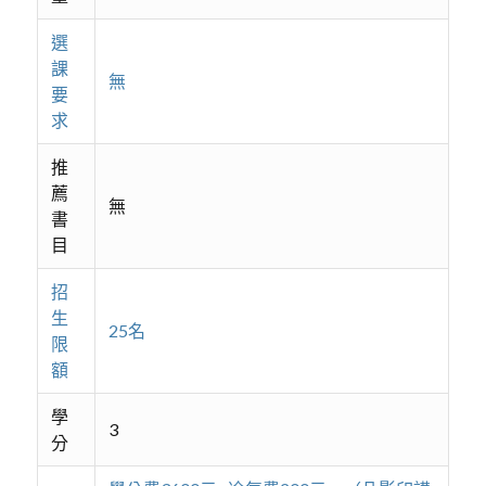
選
課
無
要
求
推
薦
無
書
目
招
生
25名
限
額
學
3
分