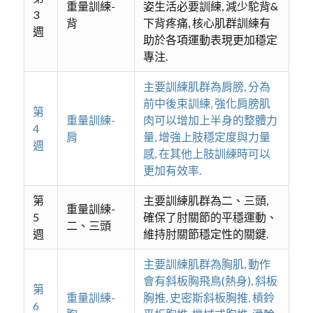
重量訓練-
姿生活必要訓練, 減少駝背&
3
背
下背疼痛, 核心肌群訓練有
週
助於各項運動表現更加穩定
專注.
主要訓練肌群為肩膀, 分為
前中後束訓練, 強化肩膀肌
第
重量訓練-
肉可以增加上半身的整體力
4
肩
量, 增強上肢穩定度與力量
週
感, 在其他上肢訓練時可以
更加有效率.
第
主要訓練肌群為二、三頭,
重量訓練-
5
確保了肘關節的平穩運動、
二、三頭
週
維持肘關節穩定性的關鍵.
主要訓練肌群為胸肌, 動作
會有斜板胸飛鳥(熱身), 斜板
第
重量訓練-
胸推, 史密斯斜板胸推, 槓鈴
6