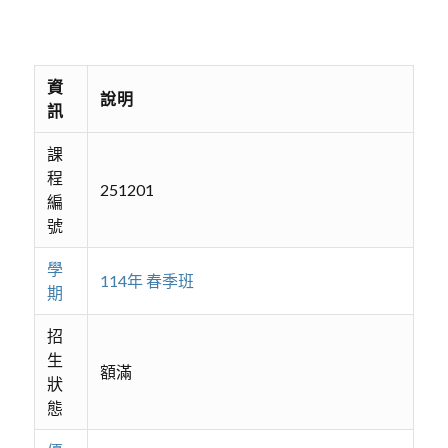
資
說明
訊
課
程
251201
編
號
學
114年 春季班
期
招
生
額滿
狀
態