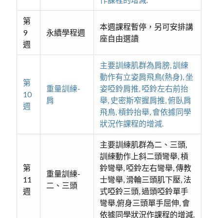
第
本週課程暫停，另可安排講
9
永續學程週
座自由選讀
週
主要訓練肌群為肩膀, 訓練
動作有立姿肩飛鳥(熱身), 坐
第
重量訓練-
姿啞鈴肩推, 啞鈴左右前抬
10
肩
舉, 史密斯窄握肩推, 俯臥肩
週
飛鳥, 槓鈴抬舉, 會依據同學
狀況作課程的增減.
主要訓練肌群為二、三頭,
訓練動作上斜二頭彎舉, 槓
第
鈴彎舉, 啞鈴左右彎舉, 傳教
重量訓練-
11
士彎舉, 滑輪三頭肌下壓, 法
二、三頭
週
式啞鈴三頭, 過頭啞鈴單手
彎舉,俯身三頭單手屈伸, 會
依據同學狀況作課程的增減.