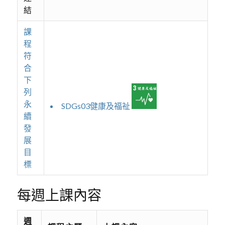
結
課
程
符
合
下
列
永
SDGs03健康及福祉
續
發
展
目
標
每週上課內容
週