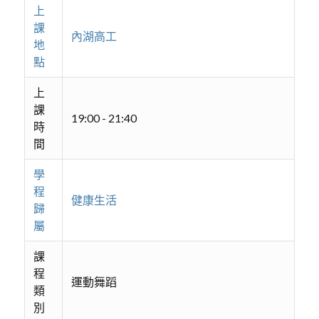
上
課
內湖高工
地
點
上
課
19:00 - 21:40
時
間
學
程
健康生活
歸
屬
課
程
運動舞蹈
類
別