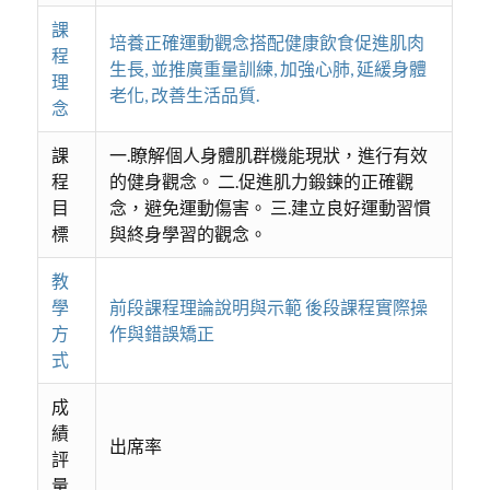
課
培養正確運動觀念搭配健康飲食促進肌肉
程
生長, 並推廣重量訓練, 加強心肺, 延緩身體
理
老化, 改善生活品質.
念
課
一.瞭解個人身體肌群機能現狀，進行有效
程
的健身觀念。 二.促進肌力鍛鍊的正確觀
目
念，避免運動傷害。 三.建立良好運動習慣
標
與終身學習的觀念。
教
學
前段課程理論說明與示範 後段課程實際操
方
作與錯誤矯正
式
成
績
出席率
評
量