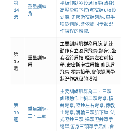
第
平板仰臥啞鈴過頂舉(熱身),
重量訓練-
14
高壓滑輪下拉(寬窄握), 槓鈴
背
週
划船, 史密斯窄握划船, 單手
啞鈴划船, 會依據同學狀況
作課程的增減.
主要訓練肌群為肩膀, 訓練
動作有立姿肩飛鳥(熱身), 坐
第
重量訓練-
姿啞鈴肩推, 啞鈴左右前抬
15
肩
舉, 史密斯窄握肩推, 俯臥肩
週
飛鳥, 槓鈴抬舉, 會依據同學
狀況作課程的增減.
主要訓練肌群為二、三頭,
訓練動作上斜二頭彎舉, 槓
第
鈴彎舉, 啞鈴左右彎舉, 傳教
重量訓練-
16
士彎舉, 滑輪三頭肌下壓, 法
二、三頭
週
式啞鈴三頭, 過頭啞鈴單手
彎舉,俯身三頭單手屈伸, 會