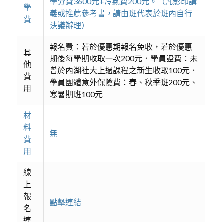
學分費3600元+冷氣費200元。（凡影印講
學
義或推薦參考書，請由班代表於班內自行
費
決議辦理）
報名費：若於優惠期報名免收，若於優惠
其
期後每學期收取一次200元．學員證費：未
他
曾於內湖社大上過課程之新生收取100元．
費
學員團體意外保險費：春、秋季班200元、
用
寒暑期班100元
材
料
無
費
用
線
上
報
點擊連結
名
連