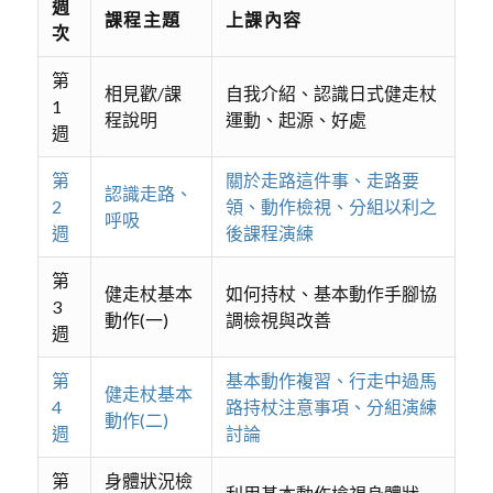
週
課程主題
上課內容
次
第
相見歡/課
自我介紹、認識日式健走杖
1
程說明
運動、起源、好處
週
第
關於走路這件事、走路要
認識走路、
2
領、動作檢視、分組以利之
呼吸
週
後課程演練
第
健走杖基本
如何持杖、基本動作手腳協
3
動作(一)
調檢視與改善
週
第
基本動作複習、行走中過馬
健走杖基本
4
路持杖注意事項、分組演練
動作(二)
週
討論
第
身體狀況檢