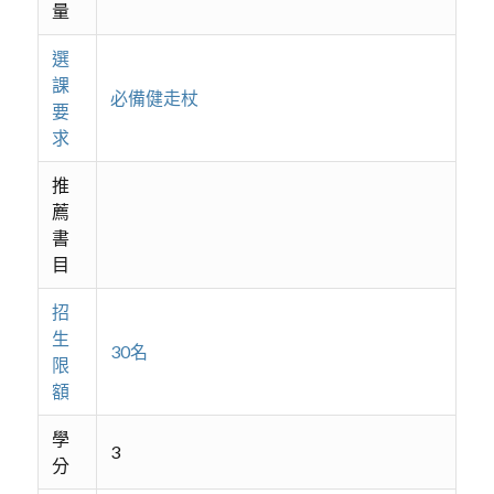
量
選
課
必備健走杖
要
求
推
薦
書
目
招
生
30名
限
額
學
3
分