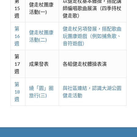
第
以健走杖基本體操，搭配講
健走杖團康
15
師編唱歌曲展演（四季持杖
活動(一)
週
健走歌）
第
健走杖另項發展，搭配歌曲
健走杖團康
16
玩團康遊戲（例如捕魚歌、
活動(二)
週
音符遊戲）
第
17
成果發表
各組健走杖體操表演
週
第
繞「園」圈
與社區連結，認識大湖公園
18
旅行(三)
健走活動
週