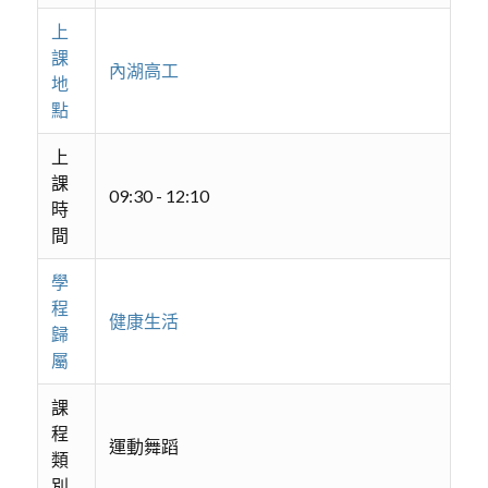
上
課
內湖高工
地
點
上
課
09:30 - 12:10
時
間
學
程
健康生活
歸
屬
課
程
運動舞蹈
類
別