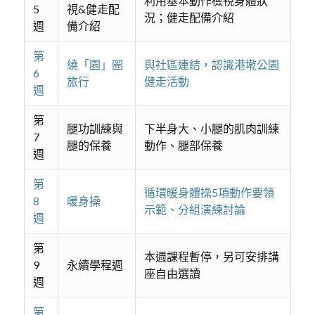
利用基本動作檢視身體狀
5
視&健走配
況；健走配備介紹
週
備介紹
第
繞「園」圈
與社區連結，認識港墘公園
6
旅行
健走活動
週
第
腿功訓練與
下半身大、小腿的肌肉訓練
7
腿的保養
動作、腿部保養
週
第
循環暖身體操5項動作要領
8
暖身操
示範、分組演練討論
週
第
本週課程暫停，另可安排講
9
永續學程週
座自由選讀
週
第