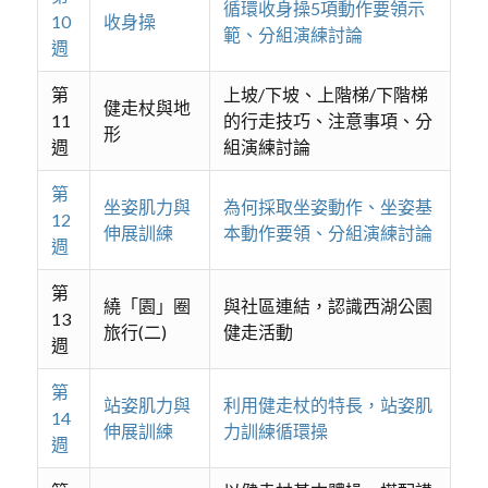
循環收身操5項動作要領示
10
收身操
範、分組演練討論
週
第
上坡/下坡、上階梯/下階梯
健走杖與地
11
的行走技巧、注意事項、分
形
週
組演練討論
第
坐姿肌力與
為何採取坐姿動作、坐姿基
12
伸展訓練
本動作要領、分組演練討論
週
第
繞「園」圈
與社區連結，認識西湖公園
13
旅行(二)
健走活動
週
第
站姿肌力與
利用健走杖的特長，站姿肌
14
伸展訓練
力訓練循環操
週