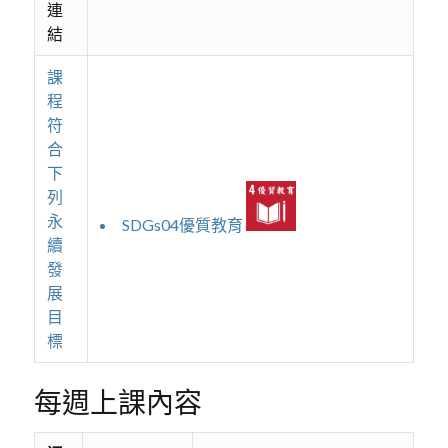
連
結
課
程
符
合
下
列
永
SDGs04優質教育
續
發
展
目
標
每週上課內容