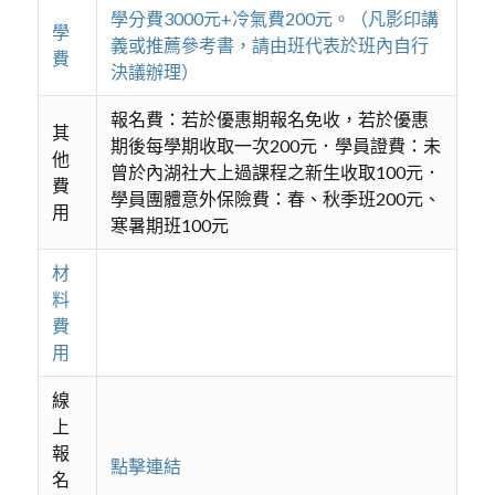
學分費3000元+冷氣費200元。（凡影印講
學
義或推薦參考書，請由班代表於班內自行
費
決議辦理）
報名費：若於優惠期報名免收，若於優惠
其
期後每學期收取一次200元．學員證費：未
他
曾於內湖社大上過課程之新生收取100元．
費
學員團體意外保險費：春、秋季班200元、
用
寒暑期班100元
材
料
費
用
線
上
報
點擊連結
名