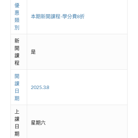
優
惠
本期新開課程-學分費8折
類
別
新
開
是
課
程
開
課
2025.3.8
日
期
上
課
星期六
日
期