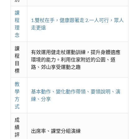
課
程
1.雙杖在手，健康跟著走 2.一人可行，眾人
理
走更遠
念
課
有效運用健走杖運動訓練，提升身體適應
程
環境的能力。利用住家附近的公園、道
目
路、郊山享受運動之趣
標
教
學
基本動作、變化動作帶領、要領說明、演
方
練、分享
式
成
績
出席率、課堂分組演練
評