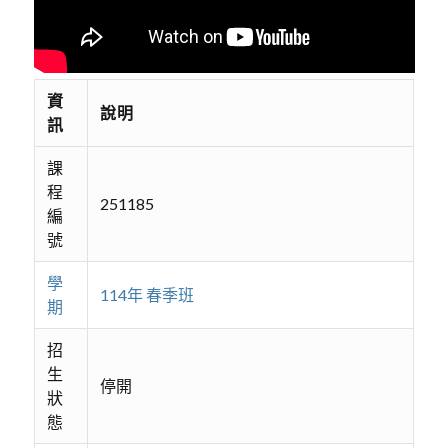
資
說明
訊
課
程
251185
編
號
學
114年 春季班
期
招
生
停開
狀
態