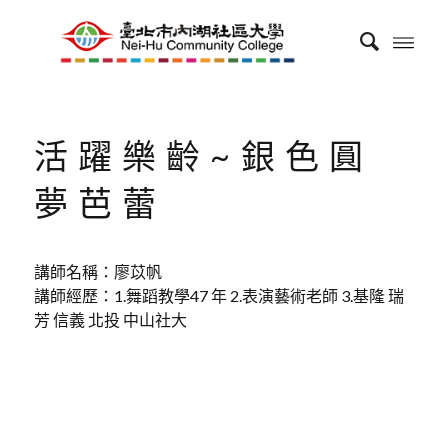
活躍樂齡~銀色圓
夢芭蕾
講師名稱：廖苡帆
講師經歷：1.舞蹈教學47 年 2.表演藝術老師 3.基隆 瑞
芳 信義 北投 中山社大