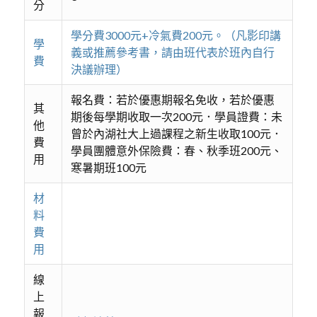
分
學分費3000元+冷氣費200元。（凡影印講
學
義或推薦參考書，請由班代表於班內自行
費
決議辦理）
報名費：若於優惠期報名免收，若於優惠
其
期後每學期收取一次200元．學員證費：未
他
曾於內湖社大上過課程之新生收取100元．
費
學員團體意外保險費：春、秋季班200元、
用
寒暑期班100元
材
料
費
用
線
上
報