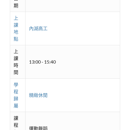
期
上
課
內湖高工
地
點
上
課
13:00 - 15:40
時
間
學
程
精緻休閒
歸
屬
課
程
運動舞蹈