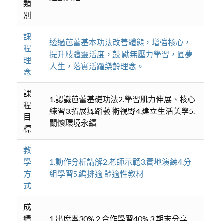
類
別
課
透過芭蕾基本功法改善體態，增強核心，
程
提升肢體靈活度，鼓 勵無壓力學習，圓夢
理
人生，落實活躍樂齡理念。
念
課
1.認識芭蕾基礎功法2.學習肌力伸展、核心
程
練習3.拓展舞蹈藝 術視野4.建立生活美學5.
目
關懷環境永續
標
教
學
1.動作分析講解2.老師示範3.實地演練4.分
方
組學習5.編排適 齡適性教材
式
成
績
1.出席率30% 2.合作學習40% 3.期末分享