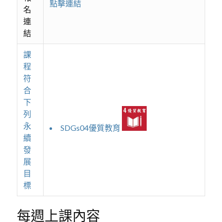
點擊連結
名
連
結
課
程
符
合
下
列
永
SDGs04優質教育
續
發
展
目
標
每週上課內容