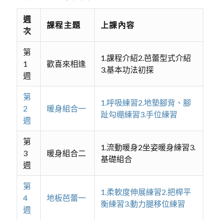
週
課程主題
上課內容
次
第
1.課程介紹2.芭蕾型式介紹
1
歡喜來相逢
3.基本功法初探
週
第
1.呼吸練習2.地墊腳背、腳
2
暖身組合一
趾勾绷練習3.手位練習
週
第
1.流動暖身2坐姿暖身練習3.
3
暖身組合二
基礎組合
週
第
1.柔軟度伸展練習2.把桿平
4
地板芭蕾一
衡練習3.動力腿移位練習
週