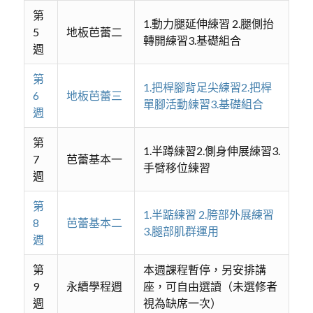
第
1.動力腿延伸練習 2.腿側抬
5
地板芭蕾二
轉開練習3.基礎組合
週
第
1.把桿腳背足尖練習2.把桿
6
地板芭蕾三
單腳活動練習3.基礎組合
週
第
1.半蹲練習2.側身伸展練習3.
7
芭蕾基本一
手臂移位練習
週
第
1.半踮練習 2.胯部外展練習
8
芭蕾基本二
3.腿部肌群運用
週
第
本週課程暫停，另安排講
9
永續學程週
座，可自由選讀（未選修者
週
視為缺席一次）