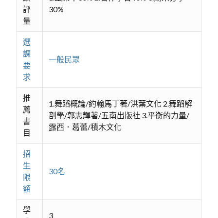
評
30%
量
選
課
一般民眾
要
求
推
1.舞蹈概論/約翰馬丁著/洪葉文化 2.舞蹈解
薦
剖學/郭志輝著/五南出版社 3.平衡的力量/
書
露西．葛蕾/積木文化
目
招
生
30名
限
額
學
3