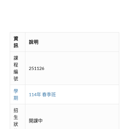
資
說明
訊
課
程
251126
編
號
學
114年 春季班
期
招
生
開課中
狀