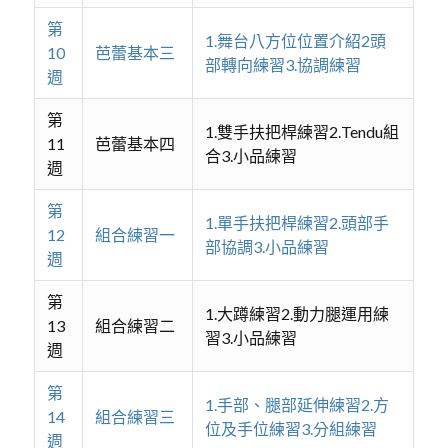
第
1.舞台八方位位置介紹2頭
10
芭蕾基本三
部轉向練習3.協調練習
週
第
1.雙手扶把桿練習2.Tendu組
11
芭蕾基本四
合3.小品練習
週
第
1.單手扶把桿練習2.頭部手
12
組合練習一
部協調3.小品練習
週
第
1.大蹲練習2.動力腿運用練
13
組合練習二
習3.小品練習
週
第
1.手部、腿部延伸練習2.方
14
組合練習三
位及手位練習3.分組練習
週