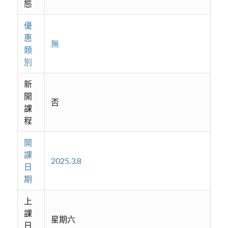
態
優
惠
無
類
別
新
開
否
課
程
開
課
2025.3.8
日
期
上
課
星期六
日