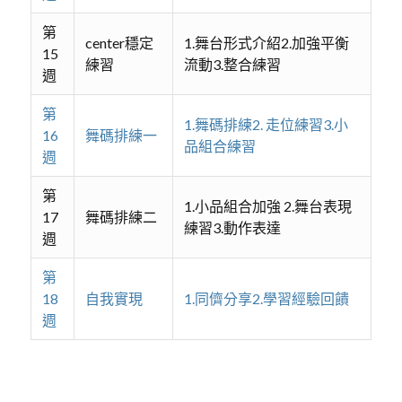
第
center穩定
1.舞台形式介紹2.加強平衡
15
練習
流動3.整合練習
週
第
1.舞碼排練2. 走位練習3.小
16
舞碼排練一
品組合練習
週
第
1.小品組合加強 2.舞台表現
17
舞碼排練二
練習3.動作表達
週
第
18
自我實現
1.同儕分享2.學習經驗回饋
週