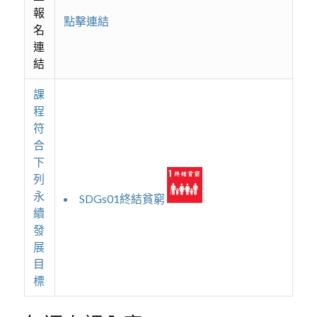
報
點擊連結
名
連
結
課
程
符
合
下
列
永
SDGs01終結貧窮
續
發
展
目
標