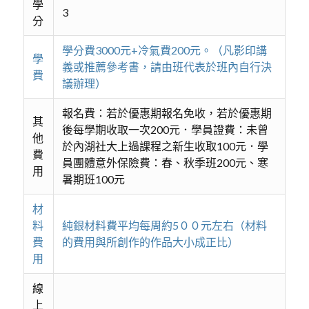
學
3
分
學分費3000元+冷氣費200元。（凡影印講
學
義或推薦參考書，請由班代表於班內自行決
費
議辦理）
報名費：若於優惠期報名免收，若於優惠期
其
後每學期收取一次200元．學員證費：未曾
他
於內湖社大上過課程之新生收取100元．學
費
員團體意外保險費：春、秋季班200元、寒
用
暑期班100元
材
料
純銀材料費平均每周約5００元左右（材料
費
的費用與所創作的作品大小成正比）
用
線
上