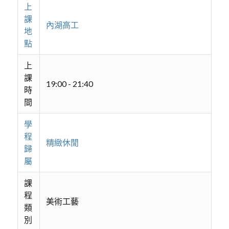
上
課
內湖高工
地
點
上
課
19:00 - 21:40
時
間
學
程
精緻休閒
歸
屬
課
程
美術工藝
類
別