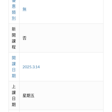
優
惠
無
類
別
新
開
否
課
程
開
課
2025.3.14
日
期
上
課
星期五
日
期