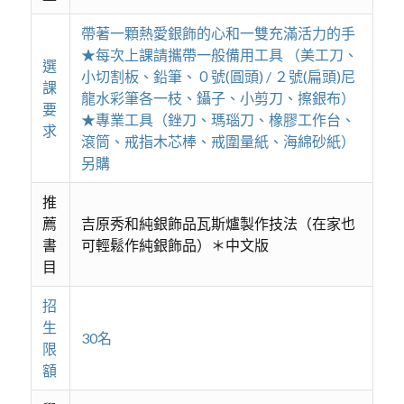
帶著一顆熱愛銀飾的心和一雙充滿活力的手
★每次上課請攜帶一般備用工具 （美工刀、
選
小切割板、鉛筆、０號(圓頭) / ２號(扁頭)尼
課
龍水彩筆各一枝、鑷子、小剪刀、擦銀布）
要
★專業工具（銼刀、瑪瑙刀、橡膠工作台、
求
滾筒、戒指木芯棒、戒圍量紙、海綿砂紙）
另購
推
薦
吉原秀和純銀飾品瓦斯爐製作技法（在家也
書
可輕鬆作純銀飾品）＊中文版
目
招
生
30名
限
額