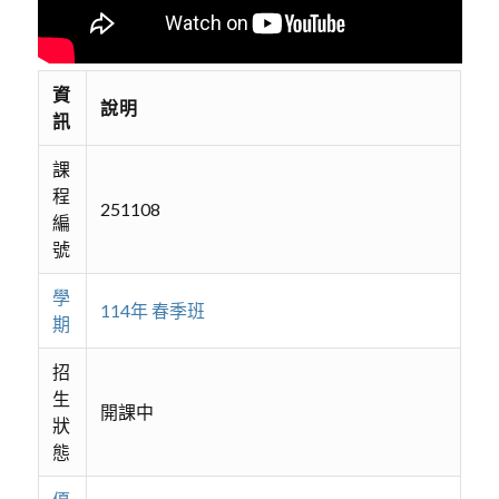
資
說明
訊
課
程
251108
編
號
學
114年 春季班
期
招
生
開課中
狀
態