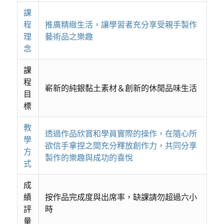
課
程
推廣精緻生活，讓學習者充分享受親手製作
理
藝術品之樂趣
念
課
程
嶄新的純銀黏土素材＆創新的休閒品味生活
目
標
教
透過作品欣賞和學員實際的操作，在隨心所
學
欲信手拿捏之間充分釋放創作力，共同分享
方
製作的樂趣與成功的喜悅
式
成
績
按作品完成度與出席率，缺課請勿超過六小
評
時
量