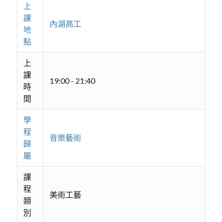
上
課
內湖高工
地
點
上
課
19:00 - 21:40
時
間
學
程
音樂藝術
歸
屬
課
程
美術工藝
類
別