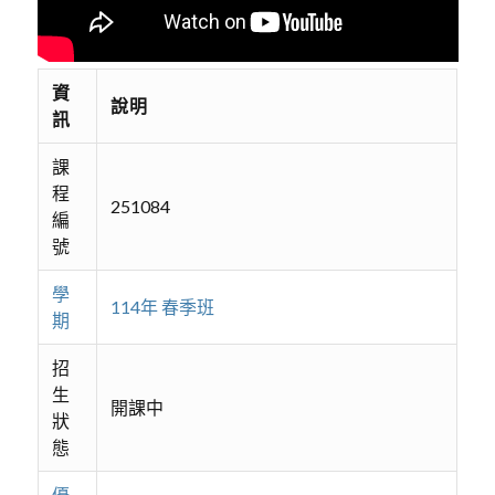
資
說明
訊
課
程
251084
編
號
學
114年 春季班
期
招
生
開課中
狀
態
優