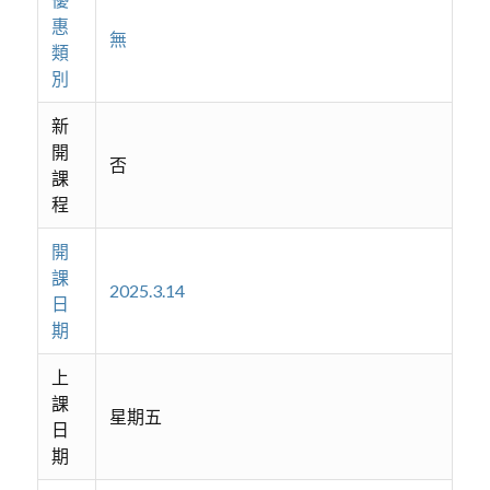
惠
無
類
別
新
開
否
課
程
開
課
2025.3.14
日
期
上
課
星期五
日
期