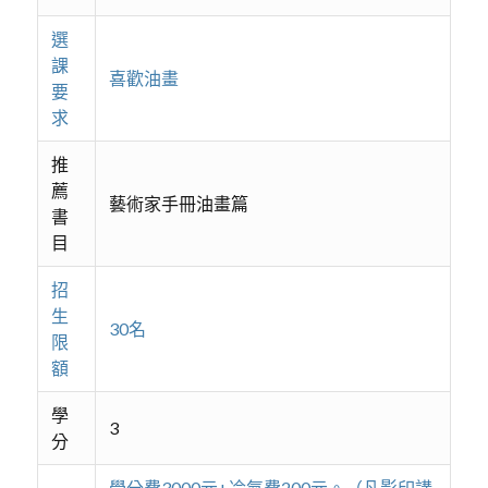
選
課
喜歡油畫
要
求
推
薦
藝術家手冊油畫篇
書
目
招
生
30名
限
額
學
3
分
學分費3000元+冷氣費200元。（凡影印講