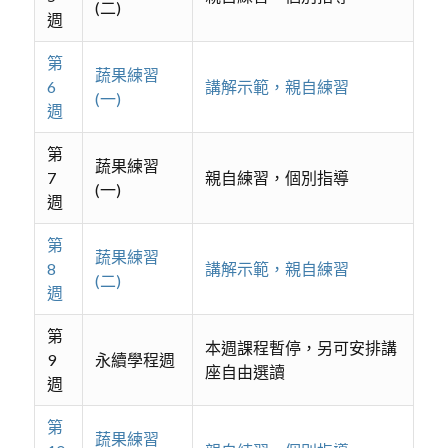
(二)
週
第
蔬果練習
6
講解示範，親自練習
(一)
週
第
蔬果練習
7
親自練習，個別指導
(一)
週
第
蔬果練習
8
講解示範，親自練習
(二)
週
第
本週課程暫停，另可安排講
9
永續學程週
座自由選讀
週
第
蔬果練習