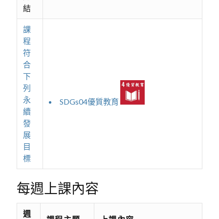
結
課
程
符
合
下
列
永
SDGs04優質教育
續
發
展
目
標
每週上課內容
週