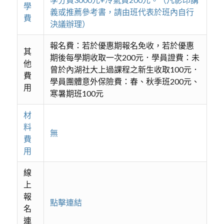
學
義或推薦參考書，請由班代表於班內自行
費
決議辦理）
報名費：若於優惠期報名免收，若於優惠
其
期後每學期收取一次200元．學員證費：未
他
曾於內湖社大上過課程之新生收取100元．
費
學員團體意外保險費：春、秋季班200元、
用
寒暑期班100元
材
料
無
費
用
線
上
報
點擊連結
名
連