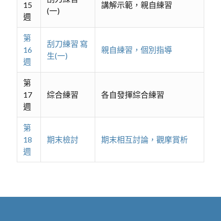
15
講解示範，親自練習
(一)
週
第
刮刀練習 寫
16
親自練習，個別指導
生(一)
週
第
17
綜合練習
各自發揮綜合練習
週
第
18
期末檢討
期末相互討論，觀摩賞析
週