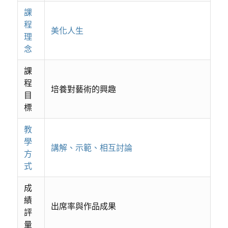
課
程
美化人生
理
念
課
程
培養對藝術的興趣
目
標
教
學
講解、示範、相互討論
方
式
成
績
出席率與作品成果
評
量