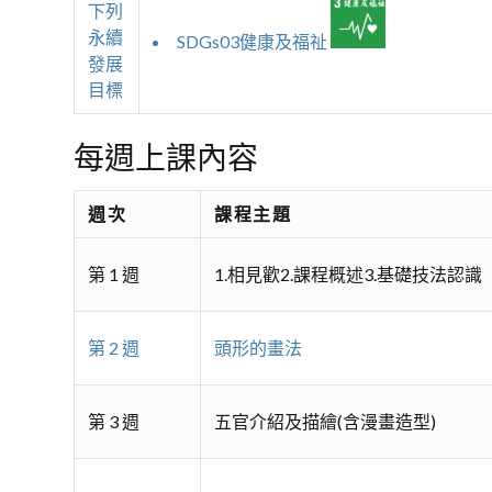
下列
永續
SDGs03健康及福祉
發展
目標
每週上課內容
週次
課程主題
第 1 週
1.相見歡2.課程概述3.基礎技法認識
第 2 週
頭形的畫法
第 3 週
五官介紹及描繪(含漫畫造型)