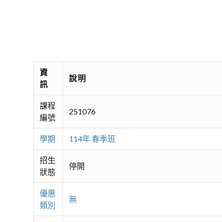
資
說明
訊
課程
251076
編號
學期
114年 春季班
招生
停開
狀態
優惠
無
類別