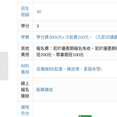
招生
30
限額
學分
3
學費
學分費3000元+冷氣費200元。（凡影
其他
報名費：若於優惠期報名免收，若於優惠期後
費用
班200元、寒暑期班100元
材料
西班牙新佛朗明哥吉他技巧研習
自備繪材(鉛筆、橡皮擦、素描本等)
費用
線上
報名
點擊連結
連結
課程
符合