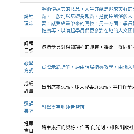
藝術傳達美的概念，人生亦總是追求美好的
課程
點，一般均以基礎為起點，進而達到深觸人
理念
習，感受繪畫帶來的喜悅，另一方面，學員
推廣等，以喚起學員們更多對在地的人文關
課程
透過學員對相關課程的興趣，將此一群同好
目標
教學
實際示範講解，透由現場指導教學，由淺入
方式
成績
員出席率50%、期末成果展30%、平日作業2
評量
選課
對繪畫有興趣者皆可
要求
推薦
鉛筆素描的奧秘，作者:向光明，雄獅出版社
書目