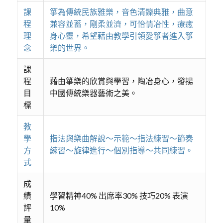
課
箏為傳統民族雅樂，音色清鑠典雅，曲意
程
兼容並蓄，剛柔並濟，可怡情冶性，療癒
理
身心靈，希望藉由教學引領愛箏者進入箏
念
樂的世界。
課
程
藉由箏樂的欣賞與學習，陶冶身心，發揚
目
中國傳統樂器藝術之美。
標
教
學
指法與樂曲解說～示範～指法練習～節奏
方
練習～旋律進行～個別指導～共同練習。
式
成
績
學習精神40% 出席率30% 技巧20% 表演
評
10%
量