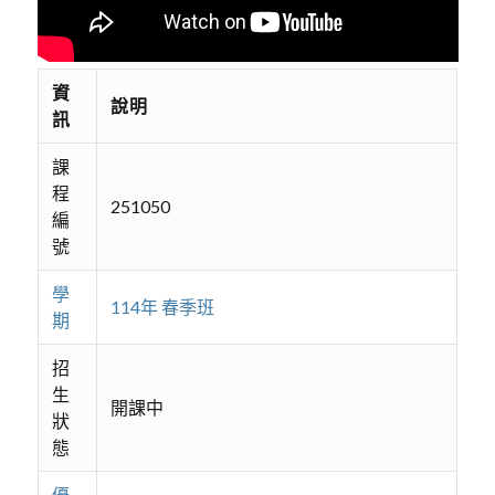
資
說明
訊
課
程
251050
編
號
學
114年 春季班
期
招
生
開課中
狀
態
優