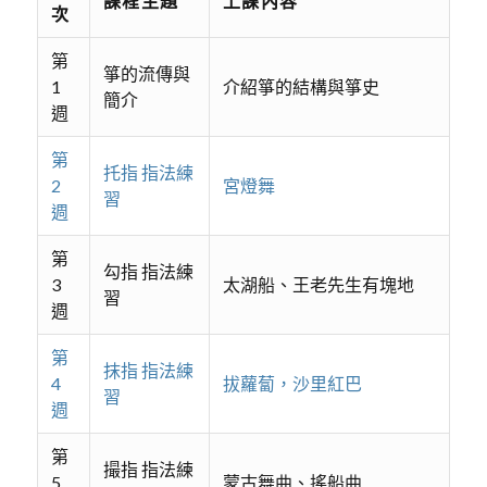
課程主題
上課內容
次
第
箏的流傳與
1
介紹箏的結構與箏史
簡介
週
第
托指 指法練
2
宮燈舞
習
週
第
勾指 指法練
3
太湖船、王老先生有塊地
習
週
第
抹指 指法練
4
拔蘿蔔，沙里紅巴
習
週
第
撮指 指法練
5
蒙古舞曲、搖船曲