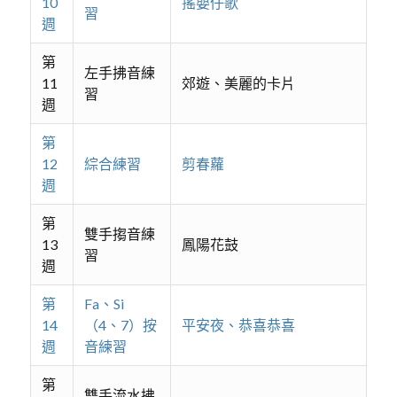
10
搖嬰仔歌
習
週
第
左手拂音練
11
郊遊、美麗的卡片
習
週
第
12
綜合練習
剪春蘿
週
第
雙手搊音練
13
鳳陽花鼓
習
週
第
Fa、Si
14
（4、7）按
平安夜、恭喜恭喜
週
音練習
第
雙手流水拂