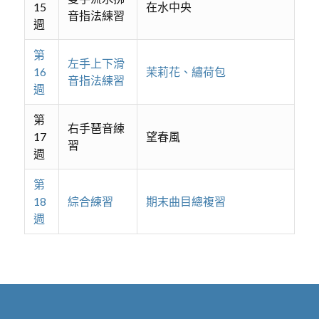
15
在水中央
音指法練習
週
第
左手上下滑
16
茉莉花、繡荷包
音指法練習
週
第
右手琶音練
17
望春風
習
週
第
18
綜合練習
期末曲目總複習
週