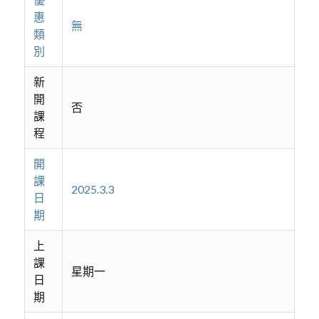
惠
無
類
別
新
開
否
課
程
開
課
2025.3.3
日
期
上
課
星期一
日
期