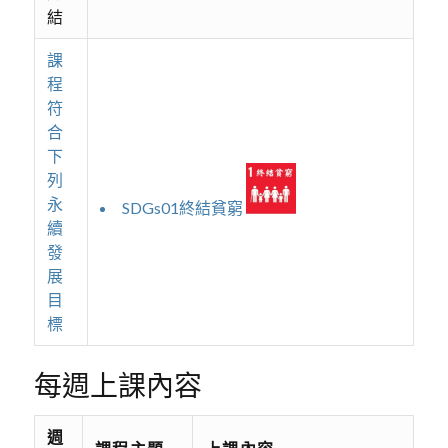
結
課
程
符
合
下
列
永
SDGs01終結貧窮
續
發
展
目
標
每週上課內容
週