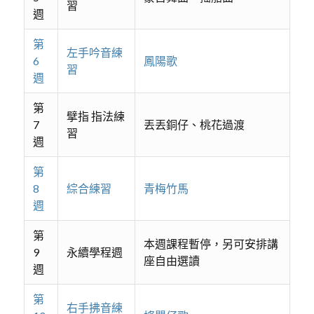
習
週
第
左手吟音練
6
鳳陽歌
習
週
第
擘指 指法練
7
丟丟銅仔、桃花過渡
習
週
第
8
綜合練習
青梅竹馬
週
第
本週課程暫停，另可安排講
9
永續學程週
座自由選讀
週
第
右手拂音練