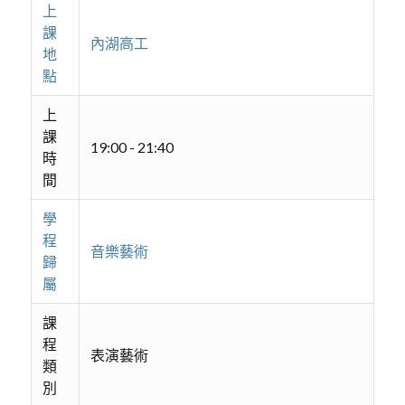
上
課
內湖高工
地
點
上
課
19:00 - 21:40
時
間
學
程
音樂藝術
歸
屬
課
程
表演藝術
類
別