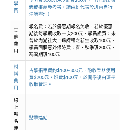
學
義或推薦參考書，請由班代表於班內自行
費
決議辦理）
報名費：若於優惠期報名免收，若於優惠
其
期後每學期收取一次200元．學員證費：未
他
曾於內湖社大上過課程之新生收取100元．
費
學員團體意外保險費：春、秋季班200元、
用
寒暑期班100元
材
古箏指甲費約$100~300元，酌收樂器使用
料
費$200元，班費$100元，於開學後由班長
費
收取管理。
用
線
上
報
點擊連結
名
連