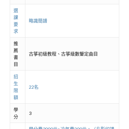
選
課
略識簡譜
要
求
推
薦
古箏初級教程、古箏級數鑒定曲目
書
目
招
生
22名
限
額
學
3
分
學分費3000元+冷氣費200元。（凡影印講