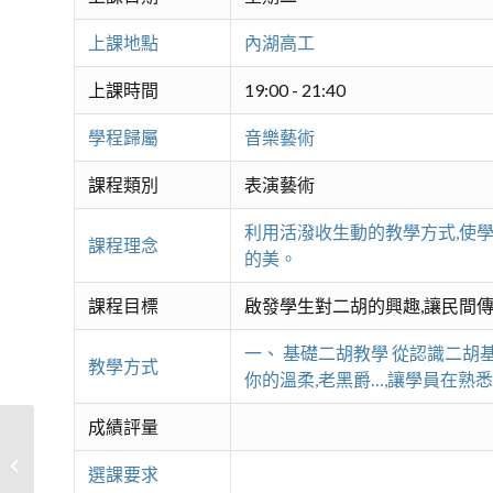
上課地點
內湖高工
上課時間
19:00 - 21:40
學程歸屬
音樂藝術
課程類別
表演藝術
利用活潑收生動的教學方式,使
課程理念
的美。
課程目標
啟發學生對二胡的興趣,讓民間
一、 基礎二胡教學 從認識二胡
教學方式
你的溫柔,老黑爵…,讓學員在熟
成績評量
康寧琴音-二胡初、進階
選課要求