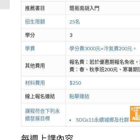
推薦書目
簡易南胡入門
招生限額
25名
學分
3
學費
學分費3000元+冷氣費200
報名費：若於優惠期報名免收，
其他費用
費：春、秋季班200元、寒暑期班
材料費用
$250
線上報名連結
點擊連結
課程符合下列永
續發展目標
SDGs11永續城鄉及社群
每週上課內容