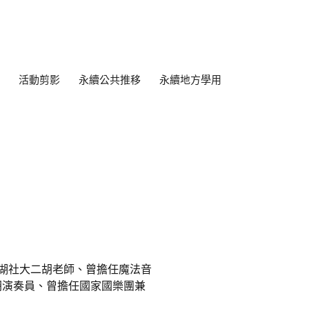
活動剪影
永續公共推移
永續地方學用
內湖社大二胡老師、曾擔任魔法音
胡演奏員、曾擔任國家國樂團兼