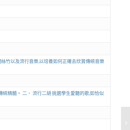
間絲竹以及流行音樂,以培養如何正確去欣賞傳統音樂
統精髓。 二、 流行二胡 挑選學生愛聽的歌,如恰似
@