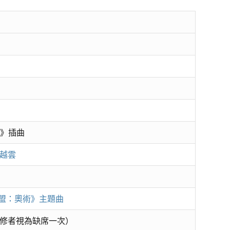
姐》插曲
潘越雲
聯盟：奧術》主題曲
修者視為缺席一次）