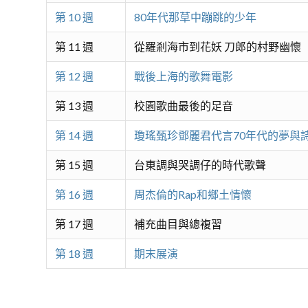
第 10 週
80年代那草中蹦跳的少年
第 11 週
從羅剎海市到花妖 刀郎的村野幽懷
第 12 週
戰後上海的歌舞電影
第 13 週
校園歌曲最後的足音
第 14 週
瓊瑤甄珍鄧麗君代言70年代的夢與
第 15 週
台東調與哭調仔的時代歌聲
第 16 週
周杰倫的Rap和鄉土情懷
第 17 週
補充曲目與總複習
第 18 週
期末展演