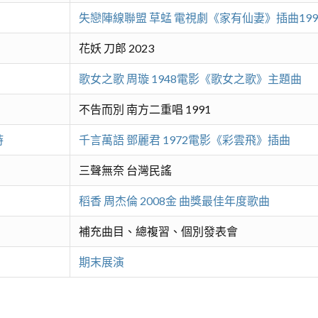
失戀陣線聯盟 草蜢 電視劇《家有仙妻》插曲199
花妖 刀郎 2023
歌女之歌 周璇 1948電影《歌女之歌》主題曲
不告而別 南方二重唱 1991
詩
千言萬語 鄧麗君 1972電影《彩雲飛》插曲
三聲無奈 台灣民謠
稻香 周杰倫 2008金 曲獎最佳年度歌曲
補充曲目、總複習、個別發表會
期末展演