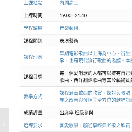
上課地點
內湖高工
上課時間
19:00 - 21:40
學程歸屬
音樂藝術
課程類別
表演藝術
早期電影歌曲以上海為中心，衍生
課程理念
承，也是現代流行歌曲的濫觴。本
每一個愛唱歌的人都可以擁有自己
課程目標
歌曲、西洋翻譯歌曲等富於藝術質
課程涵蓋歌曲的欣賞、探討與教唱
教學方式
異之改善與發揮等全方位的歌唱訓
成績評量
出席率 班級參與
美聲歌手
選課要求
喜愛歌唱，願從事經典老歌之欣賞