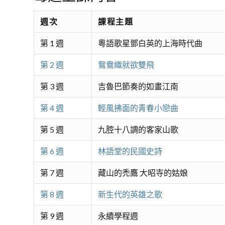
週次
課程主題
第 1 週
粵語歌星鄧白英的上海時代曲
第 2 週
鴛鴦織就欲雙飛
第 3 週
吉魯巴節奏的如畫江南
第 4 週
輕風拂面的青春小戀曲
第 5 週
九腔十八調的客家山歌
第 6 週
林語堂的民國史詩
第 7 週
藏山的禿鷹 大昭寺的姑娘
第 8 週
新生代的英雄之歌
第 9 週
永續學程週