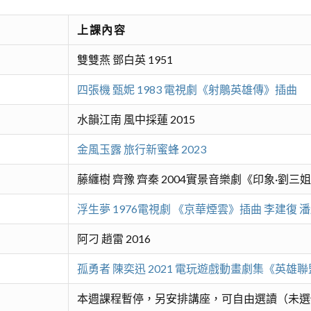
上課內容
雙雙燕 鄧白英 1951
四張機 甄妮 1983 電視劇《射鵰英雄傳》插曲
水韻江南 風中採蓮 2015
金風玉露 旅行新蜜蜂 2023
藤纏樹 齊豫 齊秦 2004實景音樂劇《印象·劉三
浮生夢 1976電視劇 《京華煙雲》插曲 李建復 
阿刁 趙雷 2016
孤勇者 陳奕迅 2021 電玩遊戲動畫劇集《英雄
本週課程暫停，另安排講座，可自由選讀（未選