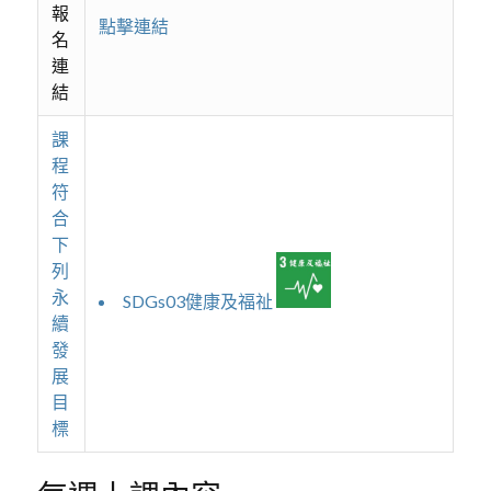
報
點擊連結
名
連
結
課
程
符
合
下
列
永
SDGs03健康及福祉
續
發
展
目
標