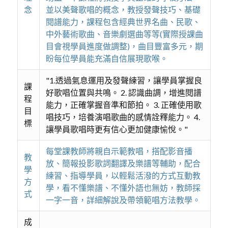
念
並以美聲歌唱的概念，教授發聲技巧、基礎
閱譜能力，課程包含經典世界名曲、民歌、
中外藝術歌曲、音樂劇選曲等等(實際授課曲
目會視學員進度做調整)，曲目豐富多元，期
盼每位學員能充滿自信展現歌喉。
"1.透過氣息運用及發聲練習，讓學員掌握良
課
好歌唱位置與共鳴。 2. 認識曲調，增進閱譜
程
能力，正確掌握音準和節拍。 3. 正確使用歌
目
唱技巧，培養演唱歌曲的感情詮釋能力。 4.
標
讓學員歌唱時更有信心更加健康愉悅。"
每堂課教師將親自示範教唱，搭配影音播
教
放、簡報投影歌詞翻譯及樂譜等輔助，配合
學
練習、指導學員，以輕鬆活潑的方式互動教
方
學，看不懂樂譜、不懂外語也無妨，教師採
式
一字一音，詳細解說及帶領範唱方法教學。
成