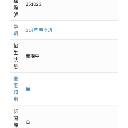
程
251023
編
號
學
114年 春季班
期
招
生
開課中
狀
態
優
惠
無
類
別
新
開
否
課