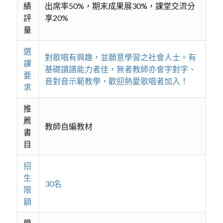
績
出席率50%，期末成果展30%，課堂交流分
評
享20%
量
選
對歌唱有興趣，並願意學習之社會人士。有
課
基礎讀譜能力者佳，無者教師亦會字對字、
要
音對音示範教學，歡迎熱愛歌唱者加入！
求
推
薦
教師自編教材
書
目
招
生
30名
限
額
學