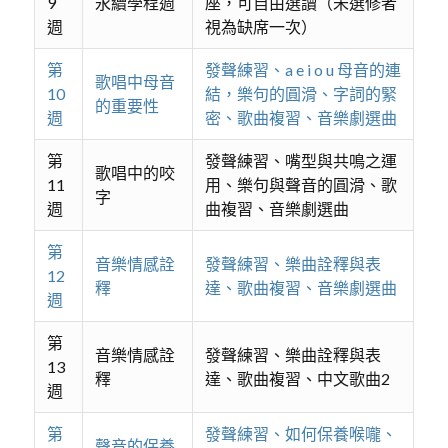
9
永續學程週
座，可自由選讀（未選修者
週
視為缺席一次）
第
發聲練習、a e i o u 母音的連
歌唱中母音
10
結，樂句的圓滑、字詞的緊
的重要性
週
密、歌曲複習、音樂劇選曲
第
發聲練習、嘴型與共鳴之運
歌唱中的咬
11
用、樂句與聲音的圓滑、歌
字
週
曲複習、音樂劇選曲
第
音樂情感詮
發聲練習、樂曲詮釋與表
12
釋
達、歌曲複習、音樂劇選曲
週
第
音樂情感詮
發聲練習、樂曲詮釋與表
13
釋
達、歌曲複習、中文歌曲2
週
第
發聲練習、如何保養喉嚨、
聲音的保養