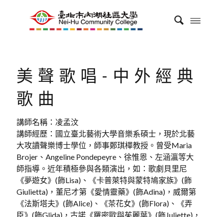
美聲歌唱-中外經典
歌曲
講師名稱：凌孟汶
講師經歷：國立臺北藝術大學音樂系碩士，現於北藝
大攻讀聲樂博士學位，師事鄭琪樺教授。曾受Maria
Brojer、Angeline Pondepeyre、徐惟恩、左涵瀛等大
師指導。近年積極參與各類演出，如：歌劇貝里尼
《夢遊女》(飾Lisa)、《卡普萊特與蒙特鳩家族》(飾
Giulietta)，董尼才第《愛情靈藥》(飾Adina)，威爾第
《法斯塔夫》(飾Alice)、《茶花女》(飾Flora)、《弄
臣》(飾Glida)，古諾《羅密歐與茱麗葉》(飾Juliette)，