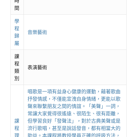
時
間
學
程
音樂藝術
歸
屬
課
程
表演藝術
類
別
唱歌是一項有益身心健康的運動，藉著歌曲
抒發情感，不僅能宣洩自身情緒，更能以歌
聲來聯繫朋友之間的情誼。「美聲」一詞，
常讓大家覺得很遙遠、很陌生、很有距離，
課
但學習良好「發聲法」，對於古典美聲或是
程
流行歌唱，甚至是說話發音，都有相當大的
理
助益。本課程將教授學員正確的呼吸方法，