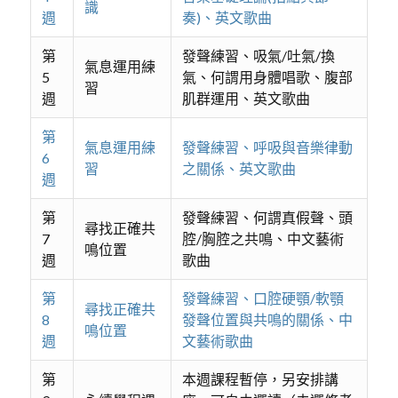
識
週
奏)、英文歌曲
第
發聲練習、吸氣/吐氣/換
氣息運用練
5
氣、何謂用身體唱歌、腹部
習
週
肌群運用、英文歌曲
第
氣息運用練
發聲練習、呼吸與音樂律動
6
習
之關係、英文歌曲
週
第
發聲練習、何謂真假聲、頭
尋找正確共
7
腔/胸腔之共鳴、中文藝術
鳴位置
週
歌曲
第
發聲練習、口腔硬顎/軟顎
尋找正確共
8
發聲位置與共鳴的關係、中
鳴位置
週
文藝術歌曲
第
本週課程暫停，另安排講