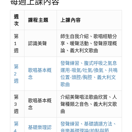
每週上課內容
週
課程主題
上課內容
次
第
師生自我介紹、歌唱經驗分
1
認識美聲
享、暖聲活動、發聲原理概
週
論、義大利文歌曲
發聲練習、腹式呼吸之氣息
第
歌唱基本概
運用-吸氣/吐氣/換氣、共鳴
2
念
位置-頭腔/胸腔、義大利文
週
歌曲
第
介紹美聲唱法歌曲欣賞、人
歌唱基本概
3
聲種類之音色、義大利文歌
念
週
曲
第
發聲練習、基礎讀譜方法、
基礎樂理認
4
音樂基礎理論(拍點與節