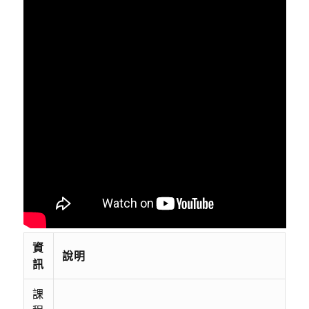
資
說明
訊
課