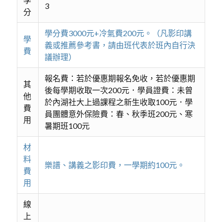
3
分
學分費3000元+冷氣費200元。（凡影印講
學
義或推薦參考書，請由班代表於班內自行決
費
議辦理）
報名費：若於優惠期報名免收，若於優惠期
其
後每學期收取一次200元．學員證費：未曾
他
於內湖社大上過課程之新生收取100元．學
費
員團體意外保險費：春、秋季班200元、寒
用
暑期班100元
材
料
樂譜、講義之影印費，一學期約100元。
費
用
線
上