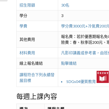
招生限額
30名
學分
3
學費
學分費3000元+冷氣費2
報名費：若於優惠期報名免
其他費用
險費：春、秋季班200元、寒
材料費用
凡影印講義或參考書，由班
線上報名連結
點擊連結
課程符合下列永續發
展目標
SDGs04優質教育
每週上課內容
週次
課程主題