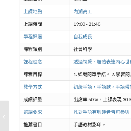
上課地點
內湖高工
上課時間
19:00 - 21:40
學程歸屬
自我成長
課程類別
社會科學
課程理念
透過視覺、肢體表達內心世
課程目標
1. 認識簡單手語。 2. 
教學方式
初級手語，手語歌，手語帶
成績評量
出席率 50 %，上課表現 30 
選課要求
凡對手語有興趣者皆可參與
(New)口才五力－從零開始Podcast自
媒體經營
推薦書目
手語教材影印。