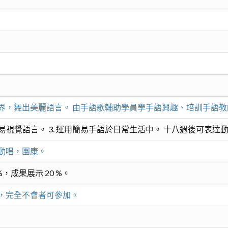
界，舞出美麗語言。 由手語歌輔助學員學手語興趣、培訓手語
學習簡易視覺語言。 3. 運用簡易手語於日常生活中。 十八週後可
動唱，團康。
%，成果展示 20 %。
，完全不會者可參加。