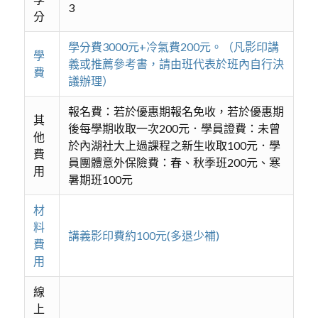
3
分
學分費3000元+冷氣費200元。（凡影印講
學
義或推薦參考書，請由班代表於班內自行決
費
議辦理）
報名費：若於優惠期報名免收，若於優惠期
其
後每學期收取一次200元．學員證費：未曾
他
於內湖社大上過課程之新生收取100元．學
費
員團體意外保險費：春、秋季班200元、寒
用
暑期班100元
材
料
講義影印費約100元(多退少補)
費
用
線
上