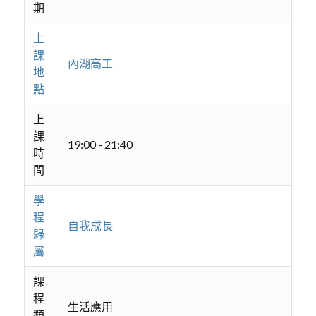
期
上
課
內湖高工
地
點
上
課
19:00 - 21:40
時
間
學
程
自我成長
歸
屬
課
程
生活應用
類