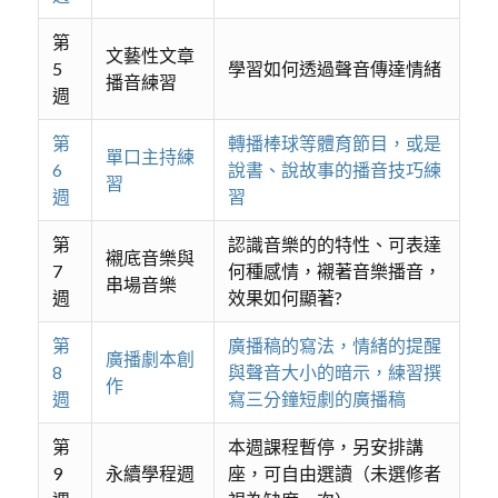
第
文藝性文章
5
學習如何透過聲音傳達情緒
播音練習
週
第
轉播棒球等體育節目，或是
單口主持練
6
說書、說故事的播音技巧練
習
週
習
第
認識音樂的的特性、可表達
襯底音樂與
7
何種感情，襯著音樂播音，
串場音樂
週
效果如何顯著?
第
廣播稿的寫法，情緒的提醒
廣播劇本創
8
與聲音大小的暗示，練習撰
作
週
寫三分鐘短劇的廣播稿
第
本週課程暫停，另安排講
9
永續學程週
座，可自由選讀（未選修者