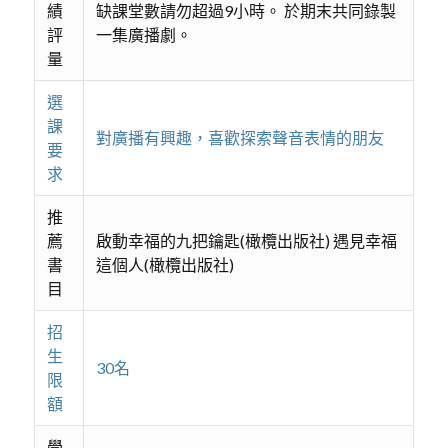
績
缺課堂數請勿超過9小時。 於期末共同錄製
評
一集廣播劇。
量
選
課
對廣播有興趣，喜歡探索聲音表情的朋友
要
求
推
薦
啟動幸福的九把鑰匙(橄欖出版社) 遇見幸福
書
這個人(橄欖出版社)
目
招
生
30名
限
額
學