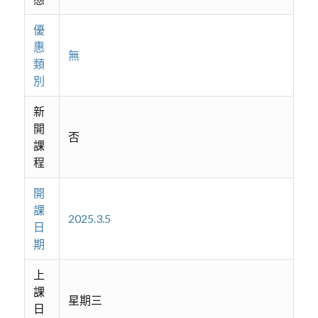
優
惠
無
類
別
新
開
否
課
程
開
課
2025.3.5
日
期
上
課
星期三
日