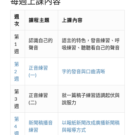
每週上課內容
週
課程主題
上課內容
次
第
認識自己的
語言的特色，發音練習、呼
1
聲音
吸練習、聽聽看自己的聲音
週
第
正音練習
2
字的發音與口齒清晰
(一)
週
第
正音練習
就一篇稿子練習語調起伏與
3
(二)
說服力
週
第
新聞稿播音
以報紙新聞改成廣播新聞稿
4
練習
與報導方式
週