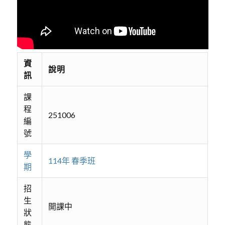
資
說明
訊
課
程
251006
編
號
學
114年 春季班
期
招
生
開課中
狀
態