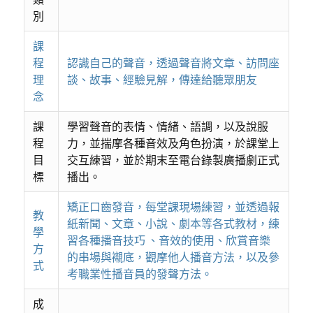
別
課
程
認識自己的聲音，透過聲音將文章、訪問座
理
談、故事、經驗見解，傳達給聽眾朋友
念
課
學習聲音的表情、情緒、語調，以及說服
程
力，並揣摩各種音效及角色扮演，於課堂上
目
交互練習，並於期末至電台錄製廣播劇正式
標
播出。
矯正口齒發音，每堂課現場練習，並透過報
教
紙新聞、文章、小說、劇本等各式教材，練
學
習各種播音技巧 、音效的使用、欣賞音樂
方
的串場與襯底，觀摩他人播音方法，以及參
式
考職業性播音員的發聲方法。
成