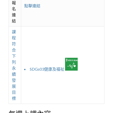
報
點擊連結
名
連
結
課
程
符
合
下
列
永
SDGs03健康及福祉
續
發
展
目
標