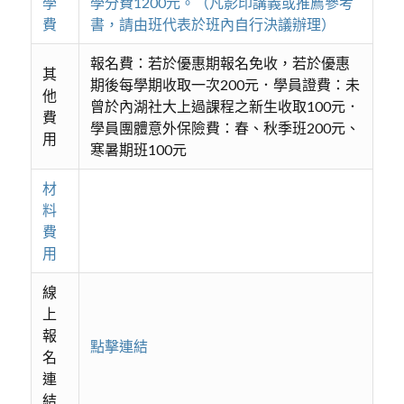
學
學分費1200元。（凡影印講義或推薦參考
費
書，請由班代表於班內自行決議辦理）
報名費：若於優惠期報名免收，若於優惠
其
期後每學期收取一次200元．學員證費：未
他
曾於內湖社大上過課程之新生收取100元．
費
學員團體意外保險費：春、秋季班200元、
用
寒暑期班100元
材
料
費
用
線
上
報
點擊連結
名
連
結