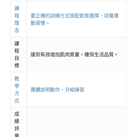
課
程
要正確的訓練方式搭配飲食選擇，培養運
理
動習慣。
念
課
程
達到有效增加肌肉質量，確保生活品質。
目
標
教
學
團體說明動作，分組練習
方
式
成
績
評
量