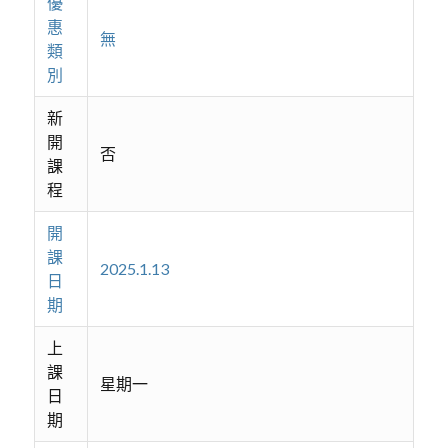
優
惠
無
類
別
新
開
否
課
程
開
課
2025.1.13
日
期
上
課
星期一
日
期