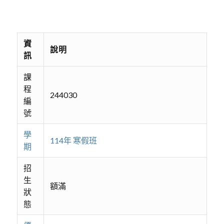
資
說明
訊
課
程
244030
編
號
學
114年 寒假班
期
招
生
額滿
狀
態