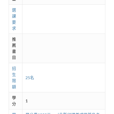
選
課
要
求
推
薦
書
目
招
生
25名
限
額
學
1
分