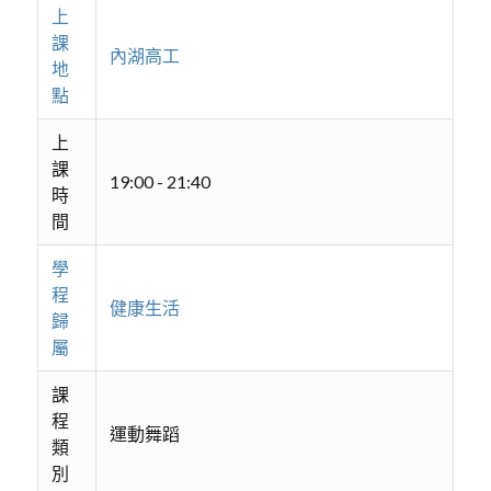
上
課
內湖高工
地
點
上
課
19:00 - 21:40
時
間
學
程
健康生活
歸
屬
課
程
運動舞蹈
類
別