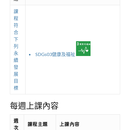
課
程
符
合
下
列
永
SDGs03健康及福祉
續
發
展
目
標
每週上課內容
週
課程主題
上課內容
次