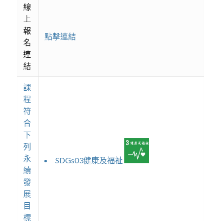
線
上
報
點擊連結
名
連
結
課
程
符
合
下
列
永
SDGs03健康及福祉
續
發
展
目
標