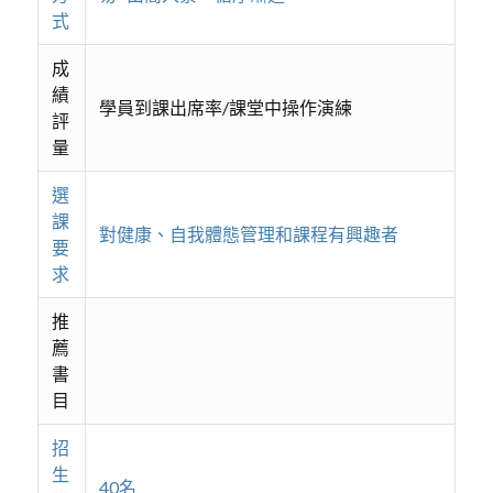
式
成
績
學員到課出席率/課堂中操作演練
評
量
選
課
對健康、自我體態管理和課程有興趣者
要
求
推
薦
書
目
招
生
40名