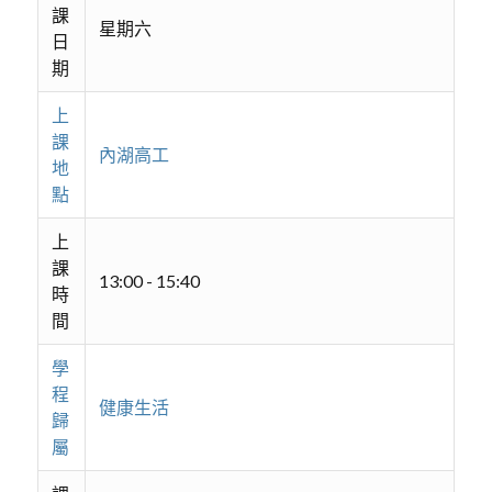
課
星期六
日
期
上
課
內湖高工
地
點
上
課
13:00 - 15:40
時
間
學
程
健康生活
歸
屬