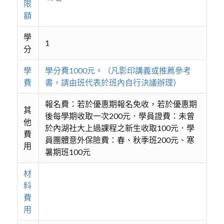
限
額
學
1
分
學
學分費1000元。（凡影印講義或推薦參考
費
書，請由班代表於班內自行決議辦理）
報名費：若於優惠期報名免收，若於優惠期
其
後每學期收取一次200元．學員證費：未曾
他
於內湖社大上過課程之新生收取100元．學
費
員團體意外保險費：春、秋季班200元、寒
用
暑期班100元
材
料
費
用