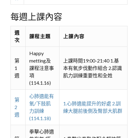
每週上課內容
週
課程主題
上課內容
次
Happy
第
metting及
上課時間19:00-21:40 1.基
1
課程注意事
本有氧步伐動作組合 2.認識
週
項
肌力訓練重要性和全姓
(114.1.16)
心肺適能有
第
氧/下肢肌
1.心肺適能提升的好處 2.訓
2
力訓練
練大腿前後側及臀部大肌群
週
(114.1.18)
拳擊心肺適