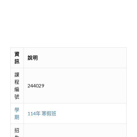
資
說明
訊
課
程
244029
編
號
學
114年 寒假班
期
招