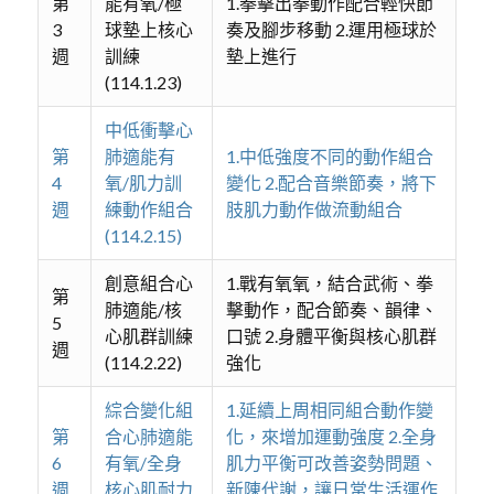
第
能有氧/極
1.拳擊出拳動作配合輕快節
3
球墊上核心
奏及腳步移動 2.運用極球於
週
訓練
墊上進行
(114.1.23)
中低衝擊心
第
肺適能有
1.中低強度不同的動作組合
4
氧/肌力訓
變化 2.配合音樂節奏，將下
週
練動作組合
肢肌力動作做流動組合
(114.2.15)
創意組合心
1.戰有氧氧，結合武術、拳
第
肺適能/核
擊動作，配合節奏、韻律、
5
心肌群訓練
口號 2.身體平衡與核心肌群
週
(114.2.22)
強化
綜合變化組
1.延續上周相同組合動作變
第
合心肺適能
化，來增加運動強度 2.全身
6
有氧/全身
肌力平衡可改善姿勢問題、
週
核心肌耐力
新陳代謝，讓日常生活運作