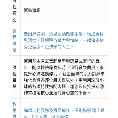
課
程
運動舞蹈
類
別
課
走出舒適圈，透過運動改變生活，增加自信
程
與活力，紓解釋放壓力與情緒，一起追求擁
理
有更健康、更快樂的人生。
念
運用基本有氧舞蹈步型與簡易或流行的舞
課
步，配以輕快節奏及時下流行音樂曲風，來
程
提升心肺運動能力。 藉由簡單的肌力訓練來
目
強化身體各部位肌肉群以外，更利用瑜珈小
標
球的各項特性搭配太極、瑜珈及皮拉提斯動
作來穩定核心並達到身心靈的平衡。
教
學
講師示範教學及實際操作、個別指導 動作難
方
易~由簡入繁、循序漸進