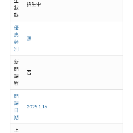
生
招生中
狀
態
優
惠
無
類
別
新
開
否
課
程
開
課
2025.1.16
日
期
上