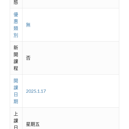
態
優
惠
無
類
別
新
開
否
課
程
開
課
2025.1.17
日
期
上
課
星期五
日