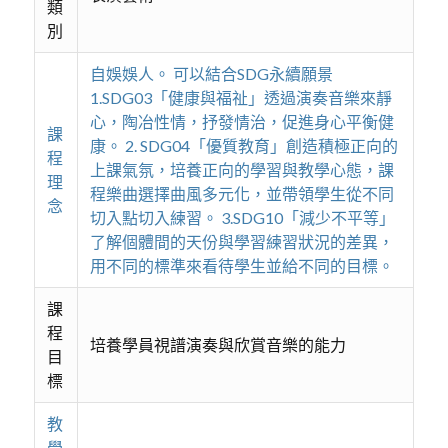
類
別
自娛娛人。 可以結合SDG永續願景
1.SDG03「健康與福祉」透過演奏音樂來靜
心，陶冶性情，抒發情治，促進身心平衡健
課
康。 2. SDG04「優質教育」創造積極正向的
程
上課氣氛，培養正向的學習與教學心態，課
理
程樂曲選擇曲風多元化，並帶領學生從不同
念
切入點切入練習。 3.SDG10「減少不平等」
了解個體間的天份與學習練習狀況的差異，
用不同的標準來看待學生並給不同的目標。
課
程
培養學員視譜演奏與欣賞音樂的能力
目
標
教
學