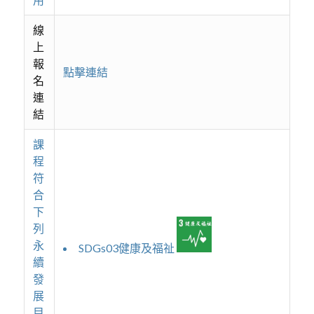
線
上
報
點擊連結
名
連
結
課
程
符
合
下
列
永
SDGs03健康及福祉
續
發
展
目