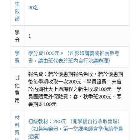
生
30名
限
額
學
1
分
學
學分費1000元。（凡影印講義或推薦參考
費
書，請由班代表於班內自行決議辦理）
報名費：若於優惠期報名免收，若於優惠期
其
後每學期收取一次200元．學員證費：未曾
他
於內湖社大上過課程之新生收取100元．學
費
員團體意外保險費：春、秋季班200元、寒
用
暑期班100元
材
初級教材：280元 （開學後自行收取管理）
料
（如若無樂器，第一堂課老師會準備給學員
費
選購)
用