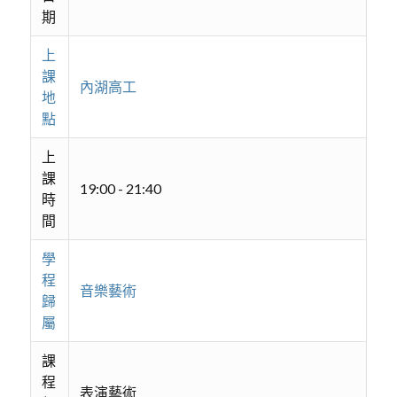
期
上
課
內湖高工
地
點
上
課
19:00 - 21:40
時
間
學
程
音樂藝術
歸
屬
課
程
表演藝術