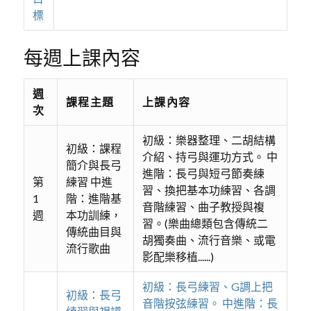
標
每週上課內容
週
課程主題
上課內容
次
初級：樂器整理、二胡結構
初級：課程
介紹、持弓與運功方式。 中
簡介與長弓
進階：長弓與短弓節奏練
第
練習 中進
習、換把基本功練習、各調
1
階：進階基
音階練習、曲子教授與複
週
本功訓練，
習。(樂曲總類包含傳統二
傳統曲目與
胡獨奏曲、流行音樂、或電
流行歌曲
影配樂移植......)
初級：長弓練習、G調上把
初級：長弓
音階按弦練習。 中進階：長