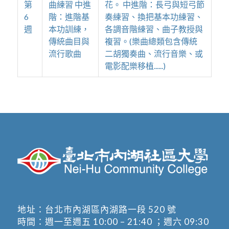
第
曲練習 中進
花。 中進階：長弓與短弓節
6
階：進階基
奏練習、換把基本功練習、
週
本功訓練，
各調音階練習、曲子教授與
傳統曲目與
複習。(樂曲總類包含傳統
流行歌曲
二胡獨奏曲、流行音樂、或
電影配樂移植......)
地址：
台北市內湖區內湖路一段 520 號
時間：週一至週五 10:00 – 21:40 ；週六 09:30