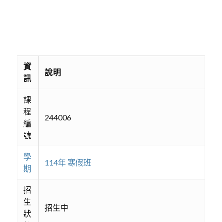
資
說明
訊
課
程
244006
編
號
學
114年 寒假班
期
招
生
招生中
狀