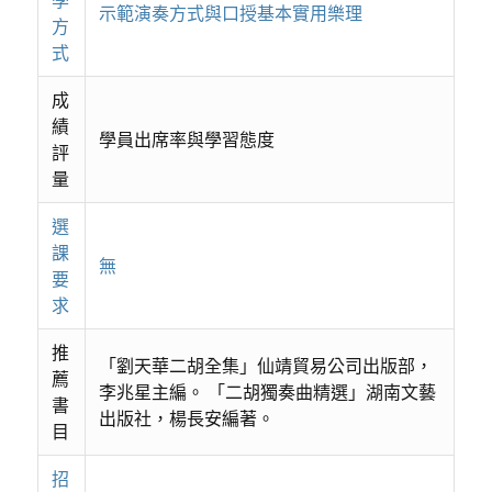
示範演奏方式與口授基本實用樂理
方
式
成
績
學員出席率與學習態度
評
量
選
課
無
要
求
推
「劉天華二胡全集」仙靖貿易公司出版部，
薦
李兆星主編。 「二胡獨奏曲精選」湖南文藝
書
出版社，楊長安編著。
目
招