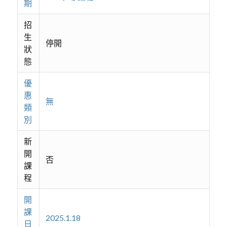
期
招
生
停開
狀
態
優
惠
無
類
別
新
開
否
課
程
開
課
2025.1.18
日