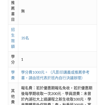
推
薦
無
書
目
招
生
35名
限
額
學
1
分
學
學分費1000元。（凡影印講義或推薦參考
費
書，請由班代表於班內自行決議辦理）
報名費：若於優惠期報名免收，若於優惠期
其
後每學期收取一次200元．學員證費：未曾
他
於內湖社大上過課程之新生收取100元．學
費
員團體意外保險費：春、秋季班200元、寒