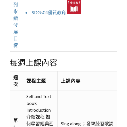
列
永
SDGs04優質教育
續
發
展
目
標
每週上課內容
週
課程主題
上課內容
次
Self and Text
book
Introduction
介紹課程:如
第
何學習經典西
Sing along ；發聲練習歌詞
1