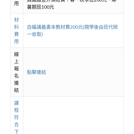
用
暑期班100元
材
料
自編講義書本教材費200元(開學後由班代統
費
一收取)
用
線
上
報
點擊連結
名
連
結
課
程
符
合
下