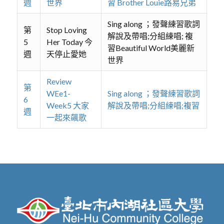
週
世界
習 Brother Louie路易兄弟
Sing along ；發聲練習歌詞
第
Stop Loving
解說及帶唱;分組練唱; 複
5
Her Today 今
習Beautiful World美麗新
週
天停止愛她
世界
Review
第
WEe1-
Sing along ；發聲練習歌詞
6
Week5 大家
解說及帶唱;分組練唱;複習
週
一起來飆歌