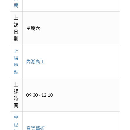
期
上
課
星期六
日
期
上
課
內湖高工
地
點
上
課
09:30 - 12:10
時
間
學
程
音樂藝術