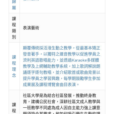
歸
屬
課
程
表演藝術
類
別
顛覆傳統採活潑生動之教學，從最基本矯正
發音著手，以獨特之連音教學以促進學員之
課
流利英語歌唱能力，並透過Karaoke多媒體
程
教學及上網輔助教學系統，加上歌詞解說朗
理
誦逐字逐句教唱，並介紹歌首或歌曲背景以
念
提升學員之學習興趣，每學期鼓勵學生參加
成果展及課程博覽會曲目表演。
社區大學是為結合社區發展，推動終身教
育，建構公民社會，深耕社區文成人教學與
課
一班教學不同處為成人因自主能力強上課意
程
願須符合其需求，故如何吸引學生生動的課