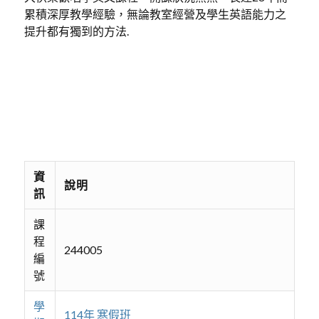
累積深厚教學經驗，無論教室經營及學生英語能力之
提升都有獨到的方法.
資
說明
訊
課
程
244005
編
號
學
114年 寒假班