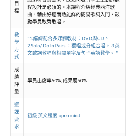
目
程設計是必須的。本課程介紹經典西洋歌
標
曲，藉由好聽而熟能詳的簡易歌詞入門，鼓
勵學員敢秀敢唱。
教
"1.講課配合多媒體教材：DVD與CD。
學
2.Solo/ Do In Pairs ：獨唱或分組合唱。 3.英
方
文歌詞教唱與相關單字及句子英語教學。 "
式
成
績
學員出席率50%, 成果展50%
評
量
選
課
初級 英文程度:open mind
要
求