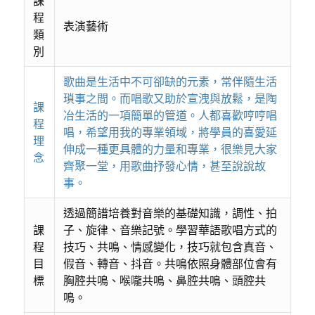
課
程
表演藝術
類
別
歌曲是生活中不可卻缺的元素，常伴隨生活
瑣事之間。而唱歌又助於宣洩與放鬆，是陶
課
冶生活的一項簡單的管道。人都喜歡哼哼唱
程
唱，希望用我的專業領域，將學員的喜愛延
理
伸成一種更具體的力量和專業，很樂見大家
念
齊聚一堂，用歌曲抒發心情，甚至說說故
事。
透過簡譜培養對音樂的基礎知識，調性、拍
課
子、旋律、音樂記號。學習華語歌唱方式的
程
技巧、共鳴、情感變化，技巧就包含真音、
目
假音、轉音、抖音。共鳴依照身體部位會有
標
胸腔共鳴、喉嚨共鳴、鼻腔共鳴、頭腔共
鳴。