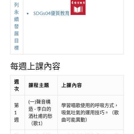
列
永
SDGs04優質教育
續
發
展
目
標
每週上課內容
週
課程主題
上課內容
次
(一)聲音構
第
學習唱歌使用的呼吸方式，
造 - 李白的
1
吸氣吐氣的運用技巧。（歌
酒杜甫的愁
週
曲可能異動）
（歌1）