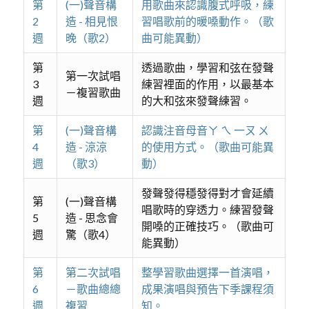
第
(一)聲音構
用歌曲來認識腹式呼吸，練
2
造 - 相見恨
習唱歌前的暖嗓動作。（歌
週
晚（歌2）
曲可能異動）
第
透過歌曲，學習和弦在發聲
第一次試唱
3
練習裡面的作用，以最基本
－複習歌曲
週
的大和弦來發聲練習。
第
(一)聲音構
認識注音母音ㄚ ㄟ 一ㄡ ㄨ
4
造 - 涼涼
的使用方式。（歌曲可能異
週
（歌3）
動）
發聲發得穩發得對才會延續
第
(一)聲音構
唱歌時的穿透力。練習發聲
5
造 - 思念會
開嗓的正確技巧。（歌曲可
週
驚（歌4）
能異動）
第
第二次試唱
整學習歌曲選擇一首演唱，
6
－歌曲總總
成果演唱與預告下季課程須
週
複習
知。