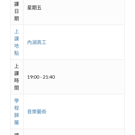
課
星期五
日
期
上
課
內湖高工
地
點
上
課
19:00 - 21:40
時
間
學
程
音樂藝術
歸
屬