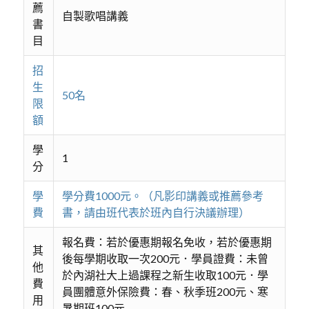
薦
自製歌唱講義
書
目
招
生
50名
限
額
學
1
分
學
學分費1000元。（凡影印講義或推薦參考
費
書，請由班代表於班內自行決議辦理）
報名費：若於優惠期報名免收，若於優惠期
其
後每學期收取一次200元．學員證費：未曾
他
於內湖社大上過課程之新生收取100元．學
費
員團體意外保險費：春、秋季班200元、寒
用
暑期班100元