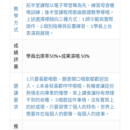
前半堂課程以電子琴發聲為先，練習母音暖
教
嗓訓練；後半堂課程用歌曲歌譜教學導唱。
學
上述選擇裡傾向三種方式：1.師示範與實際
方
操作、2.個別指導與反覆練習、3.學員上台
式
表演與展現。
成
績
學員出席率50%+成果演唱 50%
評
量
1.只要喜歡唱歌，願意開口唱歌都歡迎加
選
入。 2.本身就喜歡哼哼唱唱，有機會讓這份
課
熱情走向專業的憧憬，來上課會讓你有想樣
要
不到的收穫。 3.唱歌這件事情，沒有實質上
求
的好或壞，只要習慣了個人的特色，世界上
需要存在每個人的歌聲，每個人的故事。
推