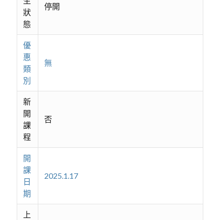
生
停開
狀
態
優
惠
無
類
別
新
開
否
課
程
開
課
2025.1.17
日
期
上