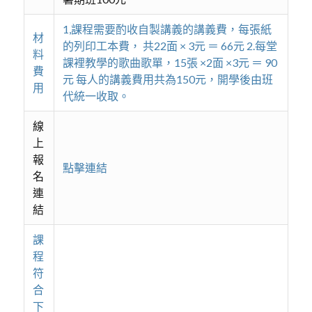
1,課程需要酌收自製講義的講義費，每張紙
材
的列印工本費， 共22面 × 3元 ＝ 66元 2.每堂
料
課裡教學的歌曲歌單，15張 ×2面 ×3元 ＝ 90
費
元 每人的講義費用共為150元，開學後由班
用
代統一收取。
線
上
報
點擊連結
名
連
結
課
程
符
合
下