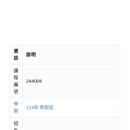
資
說明
訊
課
程
244004
編
號
學
114年 寒假班
期
招