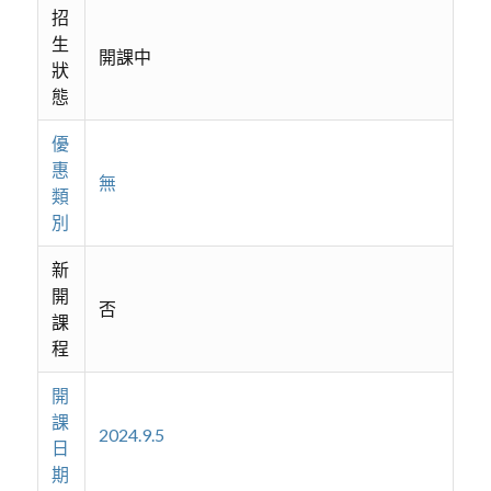
招
生
開課中
狀
態
優
惠
無
類
別
新
開
否
課
程
開
課
2024.9.5
日
期