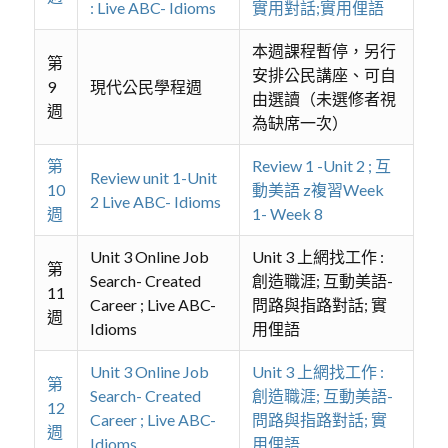
: Live ABC- Idioms
實用對話;實用俚語
本週課程暫停，另行
第
安排公民講座、可自
9
現代公民學程週
由選讀（未選修者視
週
為缺席一次）
第
Review 1 -Unit 2 ; 互
Review unit 1-Unit
10
動美語 z複習Week
2 Live ABC- Idioms
週
1- Week 8
Unit 3 Online Job
Unit 3 上網找工作 :
第
Search- Created
創造職涯; 互動美語-
11
Career ; Live ABC-
問路與指路對話; 實
週
Idioms
用俚語
Unit 3 Online Job
Unit 3 上網找工作 :
第
Search- Created
創造職涯; 互動美語-
12
Career ; Live ABC-
問路與指路對話; 實
週
Idioms
用俚語