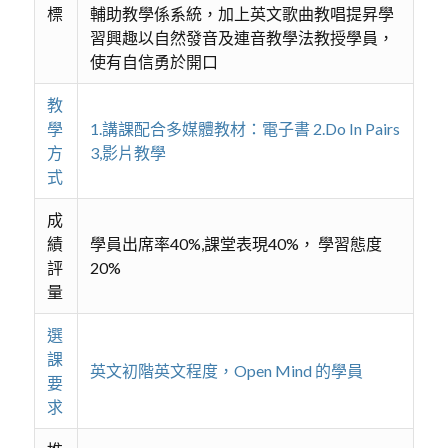
標
輔助教學係系統，加上英文歌曲教唱提昇學
習興趣以自然發音及連音教學法教授學員，
使有自信勇於開口
教
學
1.講課配合多媒體教材：電子書 2.Do In Pairs
方
3,影片教學
式
成
績
學員出席率40%,課堂表現40%， 學習態度
評
20%
量
選
課
英文初階英文程度，Open Mind 的學員
要
求