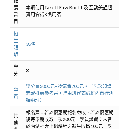
推
薦
本期使用Take It Easy Book1 及 互動美語超
書
實用會話X慣用語
目
招
生
35名
限
額
學
3
分
學分費3000元+冷氣費200元。（凡影印講
學
義或推薦參考書，請由班代表於班內自行決
費
議辦理）
報名費：若於優惠期報名免收，若於優惠期
其
後每學期收取一次200元．學員證費：未曾
他
於內湖社大上過課程之新生收取100元．學