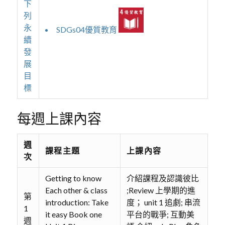
下
列
永
SDGs04優質教育
續
發
展
目
標
每週上課內容
週
課程主題
上課內容
次
Getting to know
介紹課程及認識彼比
Each other & class
;Review 上學期的進
第
introduction: Take
度； unit 1 追劇; 串流
1
it easy Book one
平台的戰爭; 互動美
週