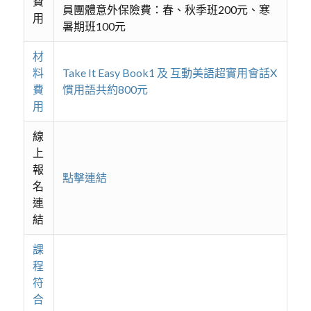
費
員團體意外保險費：春、秋季班200元、寒
用
暑期班100元
材
料
Take It Easy Book1 及 互動美語超實用會話X
費
慣用語共約800元
用
線
上
報
點擊連結
名
連
結
課
程
符
合