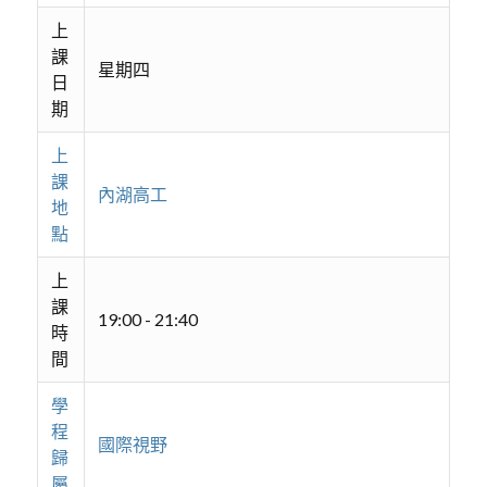
上
課
星期四
日
期
上
課
內湖高工
地
點
上
課
19:00 - 21:40
時
間
學
程
國際視野
歸
屬