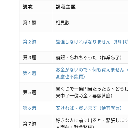
週次
課程主題
第 1 週
相見歡
第 2 週
勉強しなければなりません（非用
第 3 週
宿題、忘れちゃった（作業忘了）
お金がないので、何も買えません
第 4 週
甚麼也不能買）
宝くじで一億円当たったら、どう
第 5 週
果中了一億彩金，要做甚麼）
第 6 週
安ければ、買います（便宜就買）
好きな人に前に出ると、緊張しま
第 7 週
人面前，就會緊張）