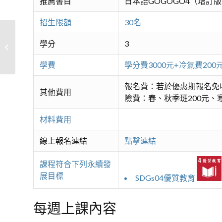
推薦書目
日本語GOGOGO4（增訂
招生限額
30名
學分
3
日本語(一)A
學費
學分費3000元+冷氣費2
報名費：若於優惠期報名免
其他費用
險費：春、秋季班200元、寒
材料費用
線上報名連結
點擊連結
課程符合下列永續發
展目標
SDGs04優質教育
每週上課內容