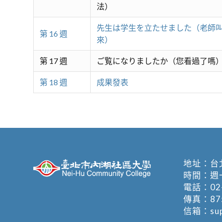
法）
先生は学生を立たせました（老師
第 16 週
來）
第 17 週
ご覧になりましたか（您看過了嗎
第 18 週
成果發表
地址：
台
時間：週一至週
電話：
02
傳真：875
信箱：
su