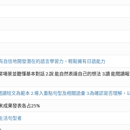
有自信地開發潛在的語言學習力，輕鬆擁有日語能力
常場景並聽懂基本對話 2.說 能自然表達自己的想法 3.讀 能閱讀
閱讀短文為範本 2.導入重點句型及相關語彙 3.為確認是否理解
末成果發表各占25%
生活句型者