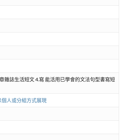
報章雜誌生活短文 4.寫 能活用已學會的文法句型書寫短
，以個人或分組方式展現