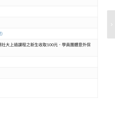
會
理）
社大上過課程之新生收取100元．學員團體意外保