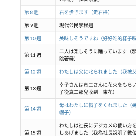
第 8 週
右を歩きます（走右邊）
第 9 週
現代公民學程週
第 10 週
美味しそうですね（好好吃的樣子
二人は楽しそうに踊っています（
第 11 週
跳著舞）
第 12 週
わたしは父に叱られました（我被
幸子さんは真二さんに花束をもら
第 13 週
子從真二那兒收到一束花）
母はわたしに帽子をくれました（
第 14 週
帽子）
わたしは社長にデジカメの使い方
第 15 週
しあげました（我為社長說明了數