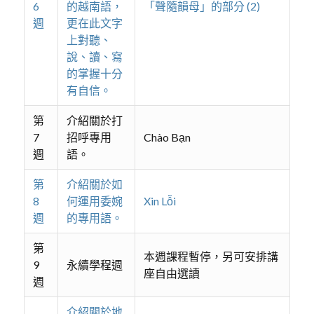
6
的越南語，
「聲隨韻母」的部分 (2)
週
更在此文字
上對聽、
說、讀、寫
的掌握十分
有自信。
第
介紹關於打
7
招呼專用
Chào Bạn
週
語。
第
介紹關於如
8
何運用委婉
Xin Lỗi
週
的專用語。
第
本週課程暫停，另可安排講
9
永續學程週
座自由選讀
週
介紹關於地