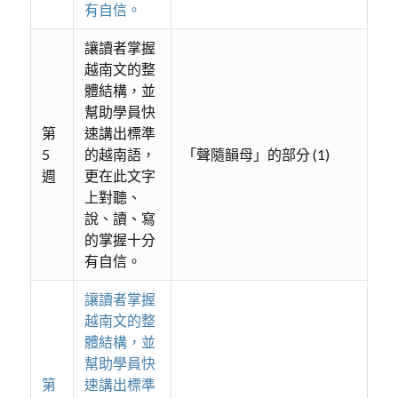
有自信。
讓讀者掌握
越南文的整
體結構，並
幫助學員快
第
速講出標準
5
的越南語，
「聲隨韻母」的部分 (1)
週
更在此文字
上對聽、
說、讀、寫
的掌握十分
有自信。
讓讀者掌握
越南文的整
體結構，並
幫助學員快
第
速講出標準