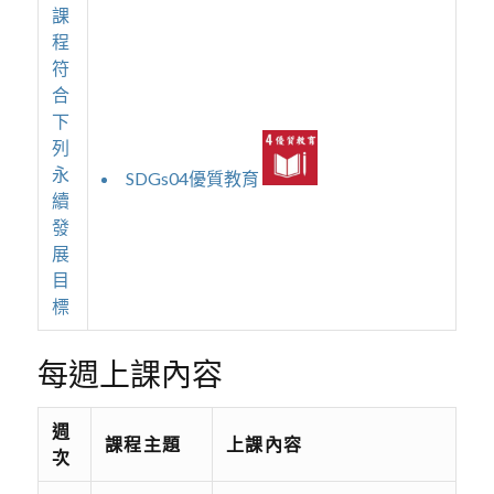
課
程
符
合
下
列
永
SDGs04優質教育
續
發
展
目
標
每週上課內容
週
課程主題
上課內容
次