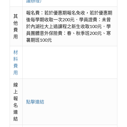
議辦理）
報名費：若於優惠期報名免收，若於優惠期
其
後每學期收取一次200元．學員證費：未曾
他
於內湖社大上過課程之新生收取100元．學
費
員團體意外保險費：春、秋季班200元、寒
用
暑期班100元
材
料
費
用
線
上
報
點擊連結
名
連
結