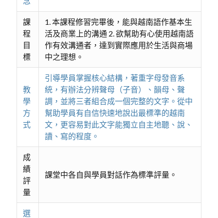
念
課
1. 本課程修習完畢後，能與越南語作基本生
程
活及商業上的溝通 2. 欲幫助有心使用越南語
目
作有效溝通者，達到實際應用於生活與商場
標
中之理想。
引導學員掌握核心結構，著重字母發音系
教
統，有辦法分辨聲母（子音）、韻母、聲
學
調，並將三者組合成一個完整的文字。從中
方
幫助學員有自信快速地說出最標準的越南
式
文，更容易對此文字能獨立自主地聽、說、
讀、寫的程度。
成
績
課堂中各自與學員對話作為標準評量。
評
量
選