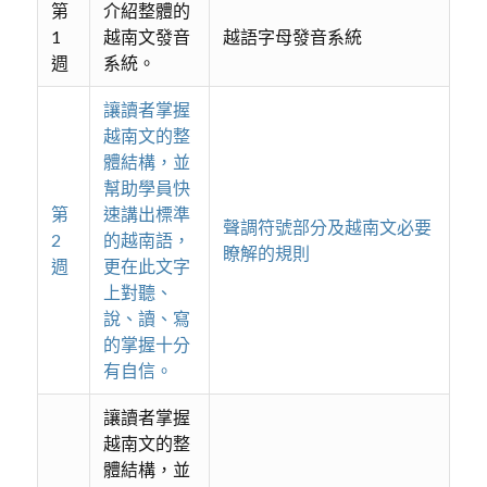
第
介紹整體的
1
越南文發音
越語字母發音系統
週
系統。
讓讀者掌握
越南文的整
體結構，並
幫助學員快
第
速講出標準
聲調符號部分及越南文必要
2
的越南語，
瞭解的規則
週
更在此文字
上對聽、
說、讀、寫
的掌握十分
有自信。
讓讀者掌握
越南文的整
體結構，並