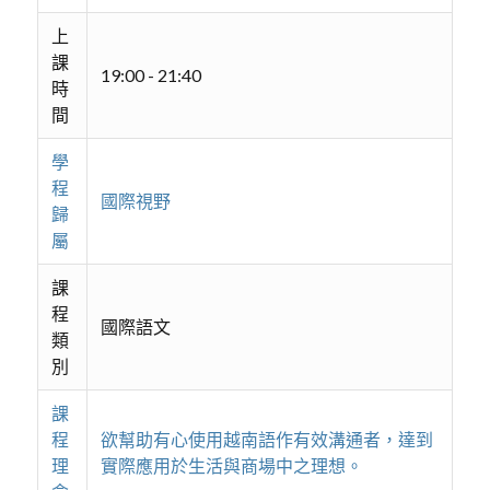
上
課
19:00 - 21:40
時
間
學
程
國際視野
歸
屬
課
程
國際語文
類
別
課
程
欲幫助有心使用越南語作有效溝通者，達到
理
實際應用於生活與商場中之理想。