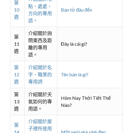
第
點、處處、
10
Bạn từ đâu đến
方向的專用
週
語。
介紹關於詢
第
問東西及距
11
Đây là cái gì?
離的專用
週
語。
第
介紹關於名
12
字、職業的
Tên bạn là gì?
週
專用詞
第
介紹關於天
Hôm Nay Thời Tiết Thế
13
氣如何的專
Nào?
週
用語。
介紹關於屋
第
子裡所使用
14
Một ngôi nhà xinh đẹp.