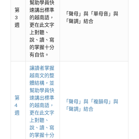
幫助學員快
第
速講出標準
「聲母」與「單母音」與
3
的越南語，
「聲調」結合
週
更在此文字
上對聽、
說、讀、寫
的掌握十分
有自信。
讓讀者掌握
越南文的整
體結構，並
幫助學員快
第
速講出標準
「聲母」與「複韻母」與
4
的越南語，
「聲調」結合
週
更在此文字
上對聽、
說、讀、寫
的掌握十分