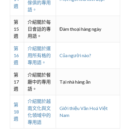
傢俱的專用
週
語。
第
介紹關於每
15
日會話的專
Đàm thoại hàng ngày
週
用語。
第
介紹關於運
16
用所有格的
Của người nào?
週
專用語。
第
介紹關於餐
17
廳中的專用
Tại nhà hàng ăn
週
語。
介紹關於越
第
南文化與文
Giới thiệu Văn Hoá Việt
18
化領域中的
Nam
週
專用語