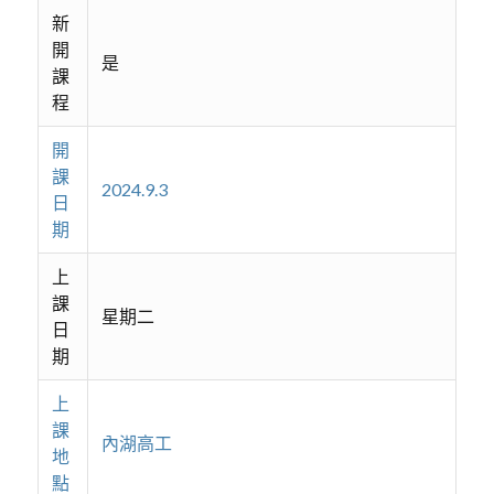
新
開
是
課
程
開
課
2024.9.3
日
期
上
課
星期二
日
期
上
課
內湖高工
地
點