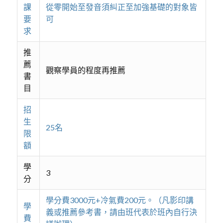
課
從零開始至發音須糾正至加強基礎的對象皆
要
可
求
推
薦
觀察學員的程度再推薦
書
目
招
生
25名
限
額
學
3
分
學分費3000元+冷氣費200元。（凡影印講
學
義或推薦參考書，請由班代表於班內自行決
費