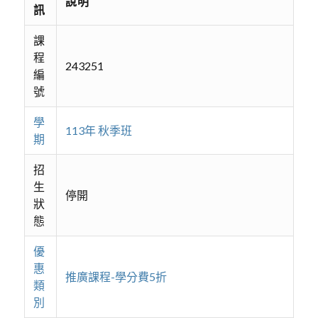
說明
訊
課
程
243251
編
號
學
113年 秋季班
期
招
生
停開
狀
態
優
惠
推廣課程-學分費5折
類
別