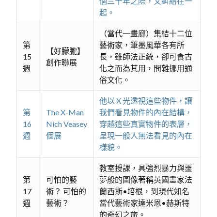
個三十年之際，又糾結在一
起。
（當代一畫廊）集結十二位
第
藝術家，筆墨風華各有所
【好朦朧】
15
長，雖師法正統，卻可食古
創作聯展
週
化之而為其用，間雜挪用通
俗文化。
他以 X 光透視這些物件，讓
第
The X-Man
我們看見物件的內在結構，
16
Nich Veasey
穿越這些真實物件的表層，
週
個展
呈現一般人無法看見的內在
樣貌。
教室授課，具強烈暴力與噩
第
可怕的藝
夢般的圖像著稱英國畫家法
17
術？ 可怕的
蘭西斯•培根，到現代知名
週
藝術？
當代藝術家達米恩•赫斯特
的奇幻之旅。