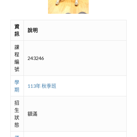
資
說明
訊
課
程
243246
編
號
學
113年 秋季班
期
招
生
額滿
狀
態