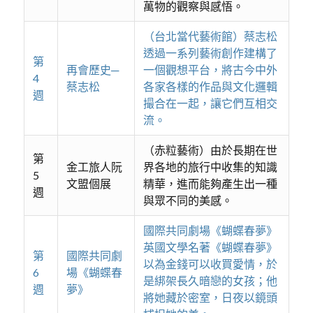
萬物的觀察與感悟。
（台北當代藝術館）蔡志松
透過一系列藝術創作建構了
第
再會歷史─
一個觀想平台，將古今中外
4
蔡志松
各家各樣的作品與文化邏輯
週
撮合在一起，讓它們互相交
流。
（赤粒藝術）由於長期在世
第
金工旅人阮
界各地的旅行中收集的知識
5
文盟個展
精華，進而能夠產生出一種
週
與眾不同的美感。
國際共同劇場《蝴蝶春夢》
英國文學名著《蝴蝶春夢》
第
國際共同劇
以為金錢可以收買愛情，於
6
場《蝴蝶春
是綁架長久暗戀的女孩；他
週
夢》
將她藏於密室，日夜以鏡頭