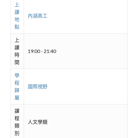
上
課
內湖高工
地
點
上
課
19:00 - 21:40
時
間
學
程
國際視野
歸
屬
課
程
人文學類
類
別