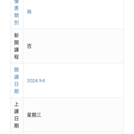
優
惠
無
類
別
新
開
否
課
程
開
課
2024.9.4
日
期
上
課
星期三
日
期