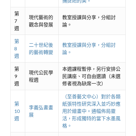
捕捉她的美。
第
現代藝術的
教室授課與分享，分組討
7
觀念與發展
論。
週
第
二十世紀後
教室授課與分享，分組討
8
的藝術轉變
論。
週
第
本週課程暫停，另行安排公
現代公民學
9
民講座、可自由選讀（未選
程週
週
修者視為缺席一次）
（至善藝文中心）對於各類
第
紙張特性研究深入並巧妙應
李義弘書畫
10
用於繪畫中。通幅佈局靈
展
週
活，形成獨特的當下水墨風
格。