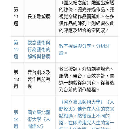
（國父紀念館）雕塑出穿透
第
的線條，讓光穿過作品，讓
11
長正雕塑展
視覺穿過作品而延伸。在多
週
個作品的陳列上則經營彼此
的呼應及組合的空間感。
第
觀念藝術與
教室授課與分享，分組討
12
行為藝術的
論。
週
解析與發展
教室授課，介紹劇場燈光、
第
舞台劇以及
服裝、舞台、音效等計，闡
13
製作目前幕
述一齣戲從無到有、從幕後
週
後
到台前的製作過程。
（國立臺北藝術大學）《人
間煙火》他們在人生的交叉
第
國立臺北藝
點相遇，然後走上不同的
14
術大學《人
路，在即將走完人生的第一
週
間煙火》