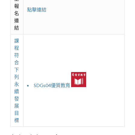
報
點擊連結
名
連
結
課
程
符
合
下
列
永
SDGs04優質教育
續
發
展
目
標