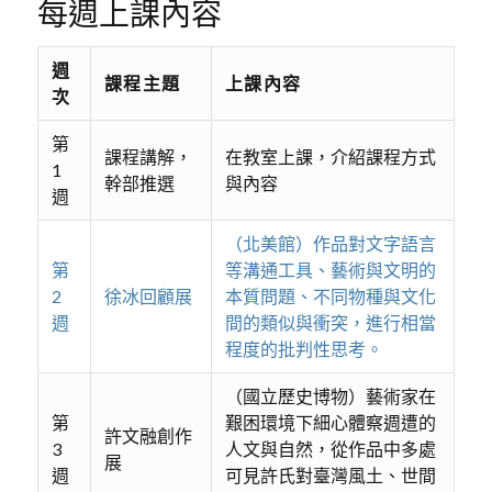
每週上課內容
週
課程主題
上課內容
次
第
課程講解，
在教室上課，介紹課程方式
1
幹部推選
與內容
週
（北美館）作品對文字語言
第
等溝通工具、藝術與文明的
2
徐冰回顧展
本質問題、不同物種與文化
週
間的類似與衝突，進行相當
程度的批判性思考。
（國立歷史博物）藝術家在
第
艱困環境下細心體察週遭的
許文融創作
3
人文與自然，從作品中多處
展
週
可見許氏對臺灣風土、世間