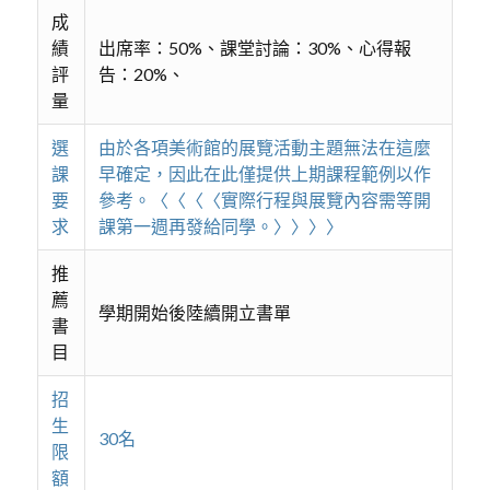
成
績
出席率：50%、課堂討論：30%、心得報
評
告：20%、
量
選
由於各項美術館的展覽活動主題無法在這麼
課
早確定，因此在此僅提供上期課程範例以作
要
參考。〈〈〈〈實際行程與展覽內容需等開
求
課第一週再發給同學。〉〉〉〉
推
薦
學期開始後陸續開立書單
書
目
招
生
30名
限
額