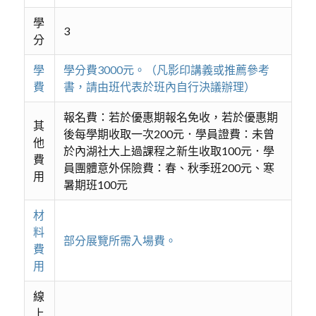
學
3
分
學
學分費3000元。（凡影印講義或推薦參考
費
書，請由班代表於班內自行決議辦理）
報名費：若於優惠期報名免收，若於優惠期
其
後每學期收取一次200元．學員證費：未曾
他
於內湖社大上過課程之新生收取100元．學
費
員團體意外保險費：春、秋季班200元、寒
用
暑期班100元
材
料
部分展覽所需入場費。
費
用
線
上