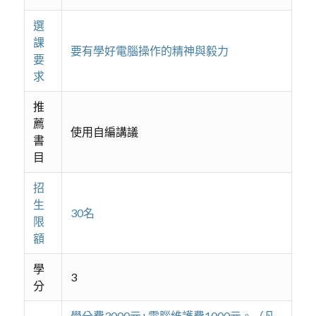
選
課
要有學好電腦操作的精神與毅力
要
求
推
薦
使用自編講議
書
目
招
生
30名
限
額
學
3
分
學分費3000元+電腦維護費1000元。（凡