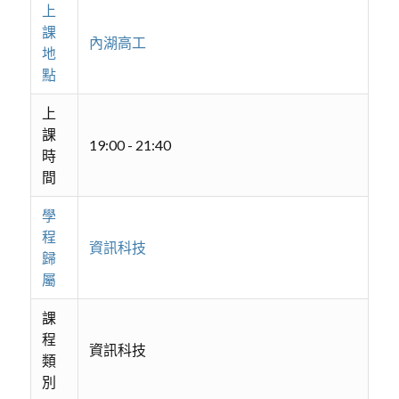
上
課
內湖高工
地
點
上
課
19:00 - 21:40
時
間
學
程
資訊科技
歸
屬
課
程
資訊科技
類
別