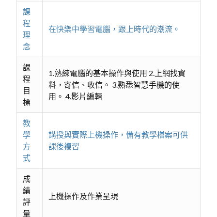
課
程
在快樂中學習電腦，跟上時代的潮流。
理
念
課
1.熟練電腦的基本操作與使用 2.上網找資
程
料，寄信、收信。 3.熟悉智慧手機的使
目
用。 4.影片編輯
標
教
學
講授與實際上機操作，備有教學檔案可供
方
課後複習
式
成
績
上機操作及作業呈現
評
量