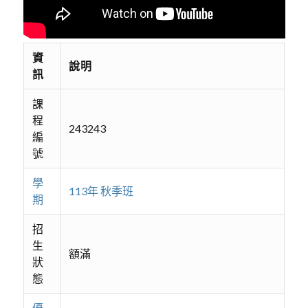
資
說明
訊
課
程
243243
編
號
學
113年 秋季班
期
招
生
額滿
狀
態
優