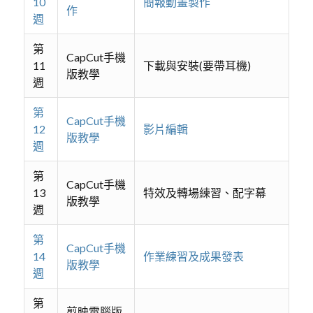
10
簡報動畫製作
作
週
第
CapCut手機
11
下載與安裝(要帶耳機)
版教學
週
第
CapCut手機
12
影片編輯
版教學
週
第
CapCut手機
13
特效及轉場練習、配字幕
版教學
週
第
CapCut手機
14
作業練習及成果發表
版教學
週
第
剪映電腦版