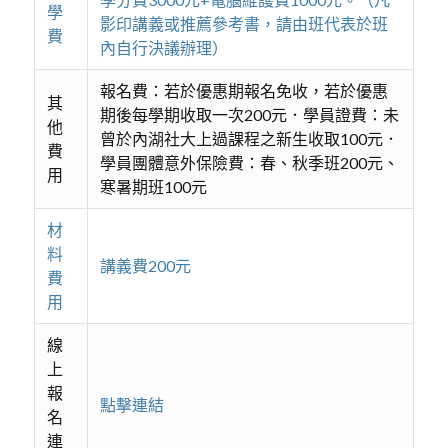
學
影印講義或推薦參考書，請由班代表於班
費
內自行決議辦理）
報名費：若於優惠期報名免收，若於優惠
其
期後每學期收取一次200元．學員證費：未
他
曾於內湖社大上過課程之新生收取100元．
費
學員團體意外保險費：春、秋季班200元、
用
寒暑期班100元
材
料
講義費200元
費
用
線
上
報
點擊連結
名
連