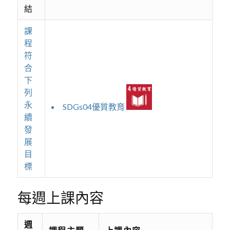
結
課
程
符
合
下
列
永
SDGs04優質教育
續
發
展
目
標
每週上課內容
週