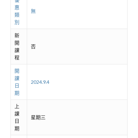
惠
無
類
別
新
開
否
課
程
開
課
2024.9.4
日
期
上
課
星期三
日
期