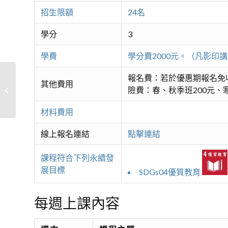
招生限額
24名
學分
3
學費
學分費2000元。（凡影
報名費：若於優惠期報名免
其他費用
險費：春、秋季班200元、寒
#高爾夫教學
材料費用
線上報名連結
點擊連結
課程符合下列永續發
展目標
SDGs04優質教育
每週上課內容