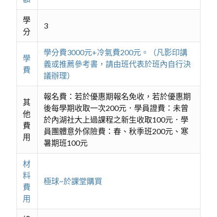
學
3
分
學分費3000元+冷氣費200元。（凡影印講
學
義或推薦參考書，請由班代表於班內自行決
費
議辦理）
報名費：若於優惠期報名免收，若於優惠期
其
後每學期收取一次200元．學員證費：未曾
他
於內湖社大上過課程之新生收取100元．學
費
員團體意外保險費：春、秋季班200元、寒
用
暑期班100元
材
料
極球~於課堂購買
費
用