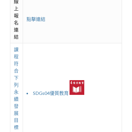
線
上
報
點擊連結
名
連
結
課
程
符
合
下
列
永
SDGs04優質教育
續
發
展
目
標