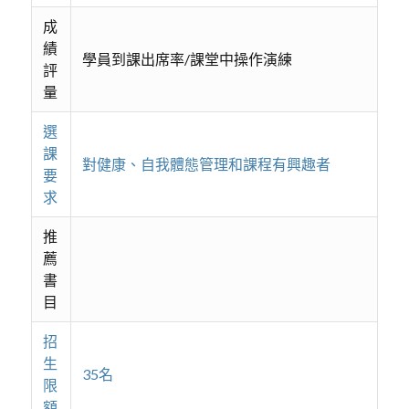
成
績
學員到課出席率/課堂中操作演練
評
量
選
課
對健康、自我體態管理和課程有興趣者
要
求
推
薦
書
目
招
生
35名
限
額