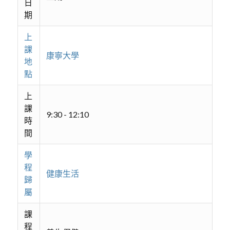
日
期
上
課
康寧大學
地
點
上
課
9:30 - 12:10
時
間
學
程
健康生活
歸
屬
課
程