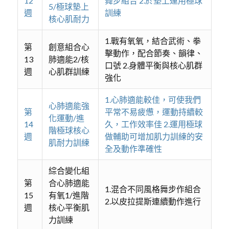
12
舞步組合 2.於墊上運用極球
5/極球墊上
週
訓練
核心肌耐力
1.戰有氧氧，結合武術、拳
第
創意組合心
擊動作，配合節奏、韻律、
13
肺適能2/核
口號 2.身體平衡與核心肌群
週
心肌群訓練
強化
1.心肺適能較佳，可使我們
心肺適能強
第
平常不易疲憊，運動持續較
化運動/進
14
久，工作效率佳 2.運用極球
階極球核心
週
做輔助可增加肌力訓練的安
肌耐力訓練
全及動作準確性
綜合變化組
第
合心肺適能
1.混合不同風格舞步作組合
15
有氧1/進階
2.以皮拉提斯連續動作進行
週
核心平衡肌
力訓練