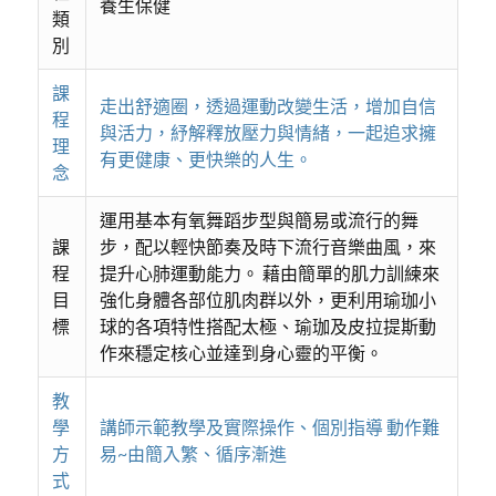
養生保健
類
別
課
走出舒適圈，透過運動改變生活，增加自信
程
與活力，紓解釋放壓力與情緒，一起追求擁
理
有更健康、更快樂的人生。
念
運用基本有氧舞蹈步型與簡易或流行的舞
課
步，配以輕快節奏及時下流行音樂曲風，來
程
提升心肺運動能力。 藉由簡單的肌力訓練來
目
強化身體各部位肌肉群以外，更利用瑜珈小
標
球的各項特性搭配太極、瑜珈及皮拉提斯動
作來穩定核心並達到身心靈的平衡。
教
學
講師示範教學及實際操作、個別指導 動作難
方
易~由簡入繁、循序漸進
式