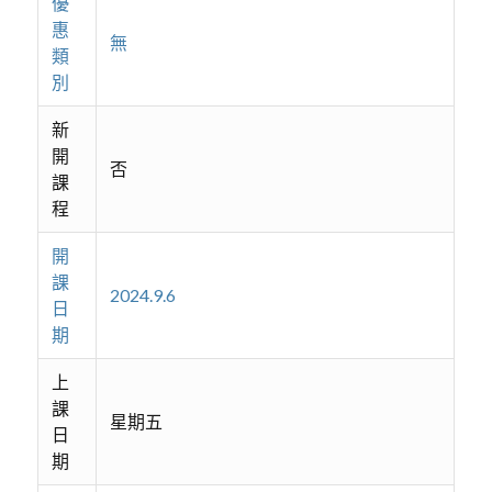
優
惠
無
類
別
新
開
否
課
程
開
課
2024.9.6
日
期
上
課
星期五
日
期