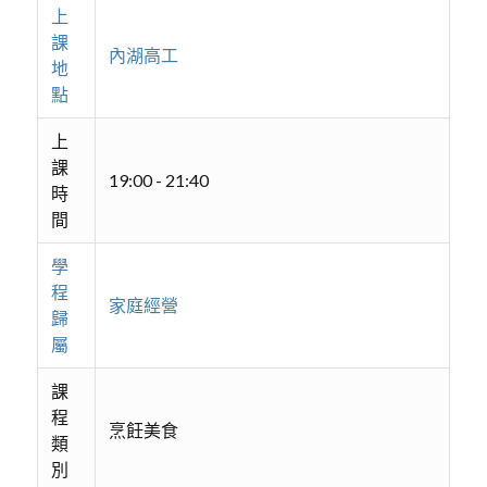
上
課
內湖高工
地
點
上
課
19:00 - 21:40
時
間
學
程
家庭經營
歸
屬
課
程
烹飪美食
類
別