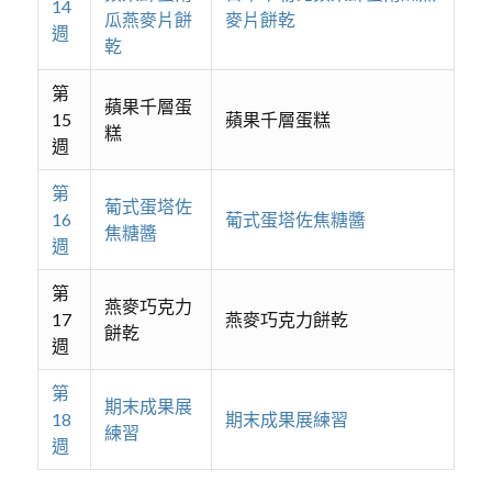
14
瓜燕麥片餅
麥片餅乾
週
乾
第
蘋果千層蛋
15
蘋果千層蛋糕
糕
週
第
葡式蛋塔佐
16
葡式蛋塔佐焦糖醬
焦糖醬
週
第
燕麥巧克力
17
燕麥巧克力餅乾
餅乾
週
第
期末成果展
18
期末成果展練習
練習
週