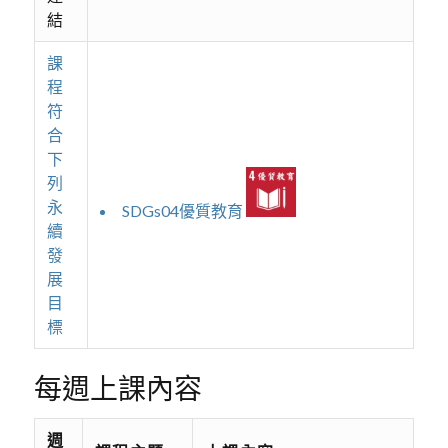
結
課
程
符
合
下
列
永
SDGs04優質教育
續
發
展
目
標
每週上課內容
週