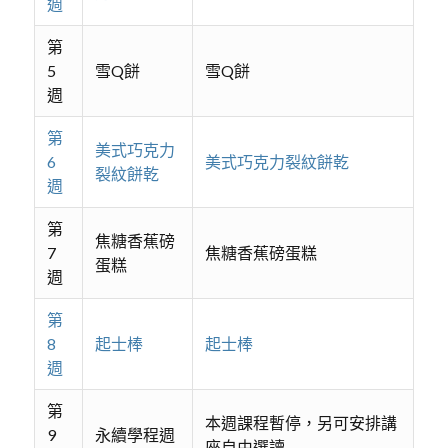
週
第
5
雪Q餅
雪Q餅
週
第
美式巧克力
6
美式巧克力裂紋餅乾
裂紋餅乾
週
第
焦糖香蕉磅
7
焦糖香蕉磅蛋糕
蛋糕
週
第
8
起士棒
起士棒
週
第
本週課程暫停，另可安排講
9
永續學程週
座自由選讀