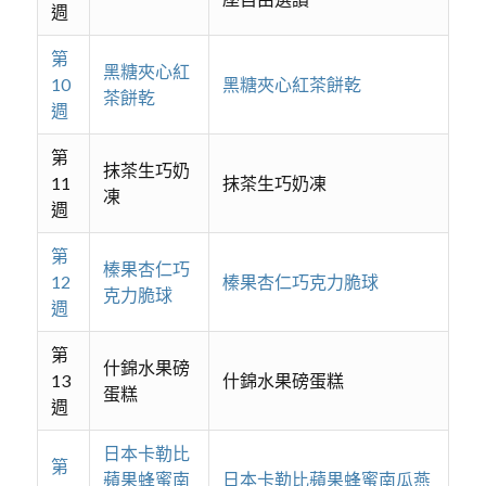
週
第
黑糖夾心紅
10
黑糖夾心紅茶餅乾
茶餅乾
週
第
抹茶生巧奶
11
抹茶生巧奶凍
凍
週
第
榛果杏仁巧
12
榛果杏仁巧克力脆球
克力脆球
週
第
什錦水果磅
13
什錦水果磅蛋糕
蛋糕
週
日本卡勒比
第
蘋果蜂蜜南
日本卡勒比蘋果蜂蜜南瓜燕