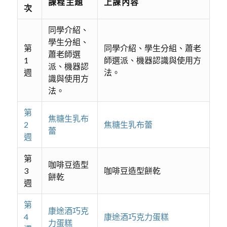
課程主題
上課內容
次
同學介紹、
學生分組、
第
同學介紹、學生分組、蕭老
蕭老師選
1
師選派、機器認識與使用方
派、機器認
週
法。
識與使用方
法。
第
焦糖生乳布
2
焦糖生乳布蕾
蕾
週
第
咖啡豆造型
3
咖啡豆造型餅乾
餅乾
週
第
康途酒巧克
4
康途酒巧克力蛋糕
力蛋糕