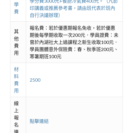
學分費3000元+餐廚冷氣費400元。（凡影
學
印講義或推薦參考書，請由班代表於班內
費
自行決議辦理）
報名費：若於優惠期報名免收，若於優惠
其
期後每學期收取一次200元．學員證費：未
他
曾於內湖社大上過課程之新生收取100元．
費
學員團體意外保險費：春、秋季班200元、
用
寒暑期班100元
材
料
2500
費
用
線
上
報
點擊連結
名
連