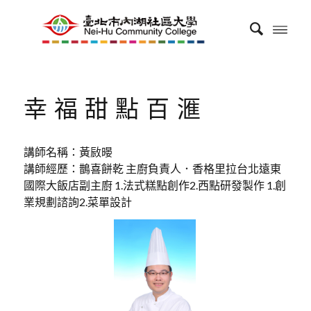
幸福甜點百滙
講師名稱：黃敐暥
講師經歷：鵲喜餅乾 主廚負責人．香格里拉台北遠東
國際大飯店副主廚 1.法式糕點創作2.西點研發製作 1.創
業規劃諮詢2.菜單設計