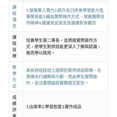
課
1.發展客人潛力2.提升自己終身學習能力及
程
專業技能3.藉由實際操作方式、增進團隊合
理
作精神4.建議食品安全及健康飲食觀念
念
課
培養學生第二專長，並透過實際操作方
程
式，使學生對烘焙能更深入了解與認識，
目
進而學以致用。
標
教
具有烘焙技術士證照的業界烘焙師傅，在
學
現場先行講解與示範，再由學生實際操
方
作，並注重理論與實務相互配合。
式
成
績
1.出席率2.學習態度3.實作成品
評
量