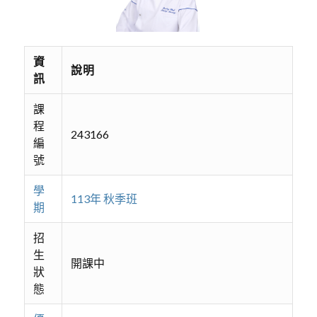
資
說明
訊
課
程
243166
編
號
學
113年 秋季班
期
招
生
開課中
狀
態