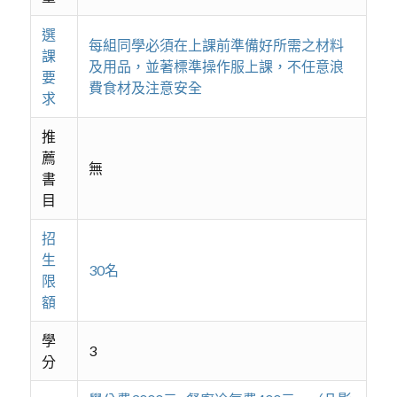
選
每組同學必須在上課前準備好所需之材料
課
及用品，並著標準操作服上課，不任意浪
要
費食材及注意安全
求
推
薦
無
書
目
招
生
30名
限
額
學
3
分