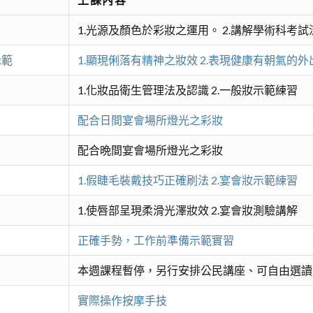
1.光源及顏色於彩妝之運用。 2.講解學術科考試
示範
1.顯現俐落有精神之妝效 2.表現健康有朝氣的外
1.化妝品衛生管理法及認識 2.一般妝示範練習
配合日間宴會場所燈光之彩妝
配合晩間宴會場所燈光之彩妝
1.假睫毛裝戴技巧正確刷法 2.宴會妝示範練習
1.使唇部呈現柔滑光澤妝效 2.宴會妝測驗講解
正確手勢，工作前準備示範實習
本週課程暫停，另行安排公民講座、可自由選讀
實際操作按摩手技