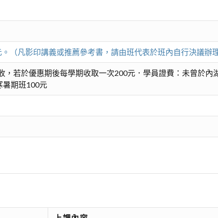
00元。（凡影印講義或推薦參考書，請由班代表於班內自行決議辦
收，若於優惠期後每學期收取一次200元．學員證費：未曾於內湖
暑期班100元
上課內容