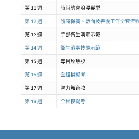
第 11 週
時尚約會浪漫髮型
第 12 週
護膚保養、敷面及善後工作全套流
第 13 週
手部衛生消毒示範
第 14 週
衛生消毒技能示範
第 15 週
奪目煙燻妝
第 16 週
全程模擬考
第 17 週
魅力舞台妝
第 18 週
全程模擬考