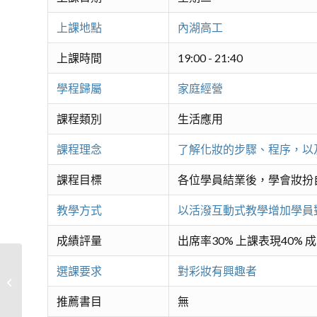
上課地點
內湖高工
上課時間
19:00 - 21:40
學程歸屬
家庭經營
課程類別
生活應用
課程理念
了解化妝的步驟、程序，以
課程目標
各位學員結業後，學會妝扮
教學方式
以活潑互動式教學增加學員
成績評量
出席率30% 上課表現40% 
選課要求
對彩妝有興趣者
花式國際標準舞
推薦書目
無