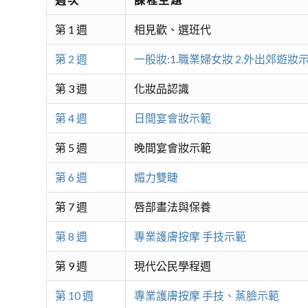
第 1 週
相見歡、選班代
第 2 週
一般妝:1.職業婦女妝 2.外出郊遊妝
第 3 週
化妝品認識
第 4 週
日間宴會妝示範
第 5 週
晚間宴會妝示範
第 6 週
媚力雙睫
第 7 週
唇部畫法與保養
第 8 週
專業護膚按摩 手技示範
第 9 週
現代公民學程週
第 10 週
專業護膚按摩 手技、蒸臉示範