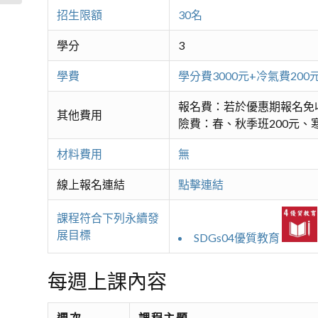
招生限額
30名
學分
3
學費
學分費3000元+冷氣費2
報名費：若於優惠期報名免
其他費用
險費：春、秋季班200元、寒
材料費用
無
線上報名連結
點擊連結
課程符合下列永續發
展目標
SDGs04優質教育
每週上課內容
週次
課程主題