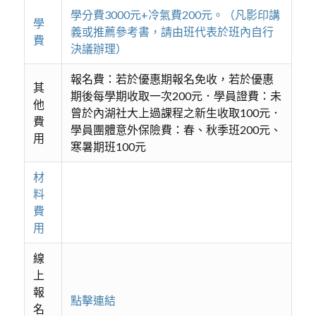
學分費3000元+冷氣費200元。（凡影印講
學
義或推薦參考書，請由班代表於班內自行
費
決議辦理）
報名費：若於優惠期報名免收，若於優惠
其
期後每學期收取一次200元．學員證費：未
他
曾於內湖社大上過課程之新生收取100元．
費
學員團體意外保險費：春、秋季班200元、
用
寒暑期班100元
材
料
費
用
線
上
報
點擊連結
名