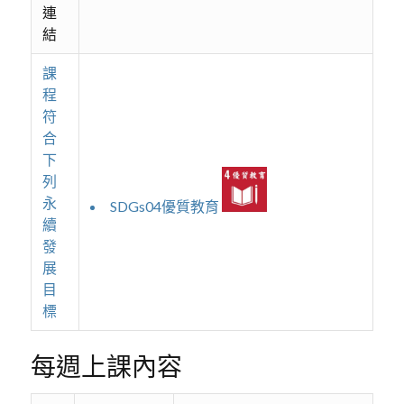
連
結
課
程
符
合
下
列
永
SDGs04優質教育
續
發
展
目
標
每週上課內容