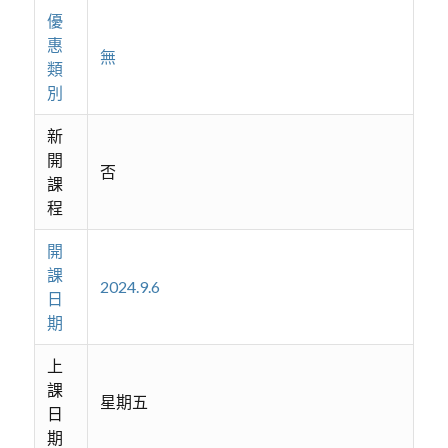
優
惠
無
類
別
新
開
否
課
程
開
課
2024.9.6
日
期
上
課
星期五
日
期