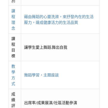
別
課
程
藉由舞蹈的心靈洗滌，來抒發內在的生活
理
壓力，達成健康活力的生活品質
念
課
程
讓學生愛上舞蹈.舞出自我
目
標
教
學
舞蹈學習，主題座談
方
式
成
績
出席率/成果展演/社區活動參演
評