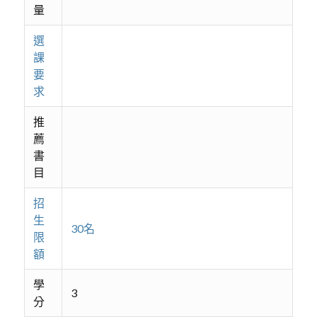
量
選
課
要
求
推
薦
書
目
招
生
30名
限
額
學
3
分