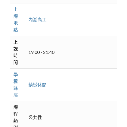
上
課
內湖高工
地
點
上
課
19:00 - 21:40
時
間
學
程
精緻休閒
歸
屬
課
程
公共性
類