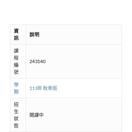
資
說明
訊
課
程
243140
編
號
學
113年 秋季班
期
招
生
開課中
狀
態