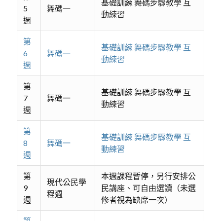
基礎訓練 舞碼步驟教學 互
5
舞碼一
動練習
週
第
基礎訓練 舞碼步驟教學 互
6
舞碼一
動練習
週
第
基礎訓練 舞碼步驟教學 互
7
舞碼一
動練習
週
第
基礎訓練 舞碼步驟教學 互
8
舞碼一
動練習
週
第
本週課程暫停，另行安排公
現代公民學
9
民講座、可自由選讀（未選
程週
週
修者視為缺席一次）
第