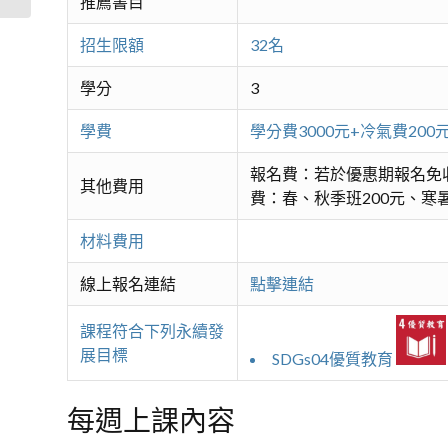
推薦書目
招生限額
32名
學分
3
學費
學分費3000元+冷氣費2
報名費：若於優惠期報名免
其他費用
費：春、秋季班200元、寒暑
材料費用
線上報名連結
點擊連結
課程符合下列永續發
展目標
SDGs04優質教育
每週上課內容