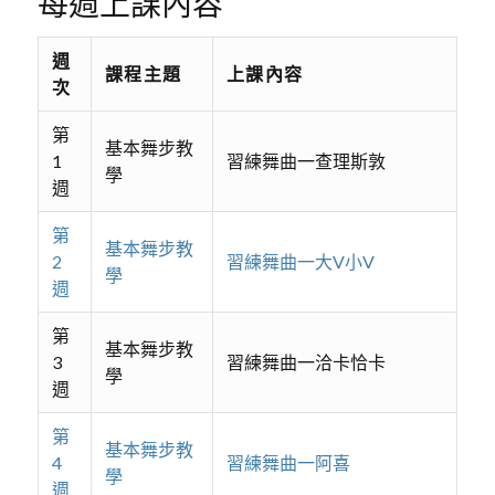
每週上課內容
週
課程主題
上課內容
次
第
基本舞步教
1
習練舞曲一查理斯敦
學
週
第
基本舞步教
2
習練舞曲一大V小V
學
週
第
基本舞步教
3
習練舞曲一洽卡恰卡
學
週
第
基本舞步教
4
習練舞曲一阿喜
學
週