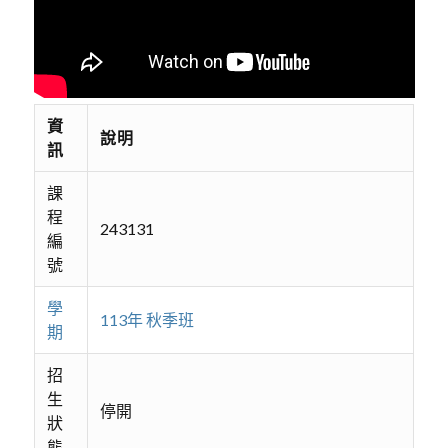
資
說明
訊
課
程
243131
編
號
學
113年 秋季班
期
招
生
停開
狀
態