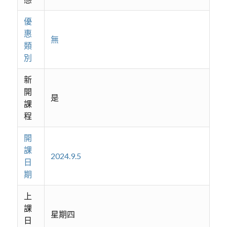
優
惠
無
類
別
新
開
是
課
程
開
課
2024.9.5
日
期
上
課
星期四
日