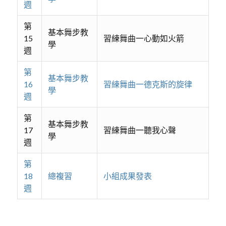
週
第
基本舞步教
15
習練舞曲一心動如火箭
學
週
第
基本舞步教
16
習練舞曲一德克斯的旋律
學
週
第
基本舞步教
17
習練舞曲一聽我心聲
學
週
第
18
總複習
小組成果發表
週