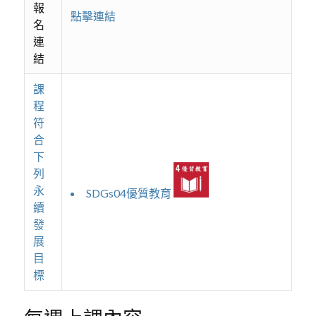
報
點擊連結
名
連
結
課
程
符
合
下
列
永
SDGs04優質教育
續
發
展
目
標