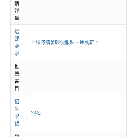
績
評
量
選
課
上課時請著輕便服裝、運動鞋。
要
求
推
薦
書
目
招
生
32名
限
額
學