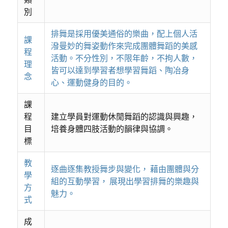
別
排舞是採用優美通俗的樂曲，配上個人活
課
潑曼妙的舞姿動作來完成團體舞蹈的美感
程
活動。不分性別，不限年齡，不拘人數，
理
皆可以達到學習者想學習舞蹈、陶冶身
念
心、運動健身的目的。
課
程
建立學員對運動休閒舞蹈的認識與興趣，
目
培養身體四肢活動的韻律與協調。
標
教
逐曲逐集教授舞步與變化， 藉由團體與分
學
組的互動學習， 展現出學習排舞的樂趣與
方
魅力。
式
成