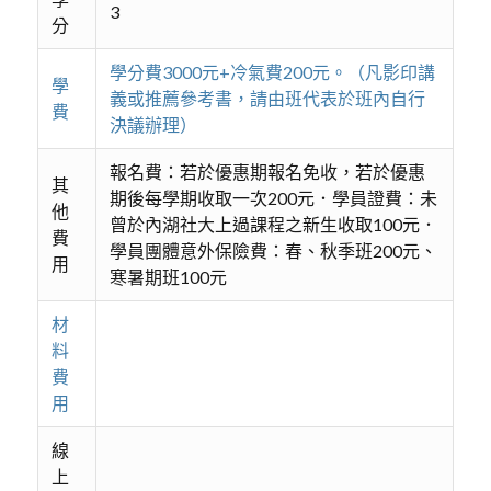
3
分
學分費3000元+冷氣費200元。（凡影印講
學
義或推薦參考書，請由班代表於班內自行
費
決議辦理）
報名費：若於優惠期報名免收，若於優惠
其
期後每學期收取一次200元．學員證費：未
他
曾於內湖社大上過課程之新生收取100元．
費
學員團體意外保險費：春、秋季班200元、
用
寒暑期班100元
材
料
費
用
線
上