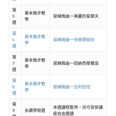
第
基本舞步教
5
習練舞曲一美麗的星期天
學
週
第
基本舞步教
6
習練舞曲一快樂帶給你
學
週
第
基本舞步教
7
習練舞曲一田納西華爾滋
學
週
第
基本舞步教
8
習練舞曲一吉利恰恰
學
週
第
本週課程暫停，另可安排講
9
永續學程週
座自由選讀