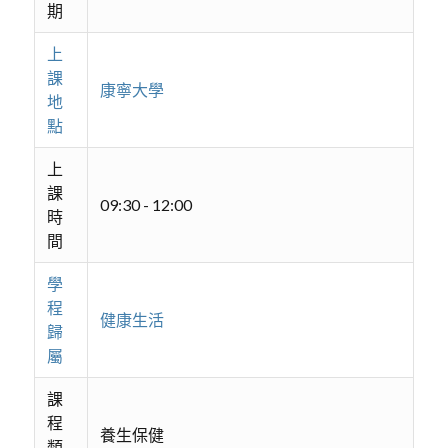
期
上
課
康寧大學
地
點
上
課
09:30 - 12:00
時
間
學
程
健康生活
歸
屬
課
程
養生保健
類