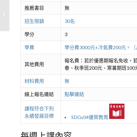
推薦書目
無
生活陶藝初階A-手捏
招生限額
30名
學分
3
學費
學分費3000元+冷氣費200元
報名費：若於優惠期報名免收，若
其他費用
春、秋季班200元、寒暑期班100
材料費用
無
線上報名連結
點擊連結
課程符合下列
永續發展目標
SDGs04優質教育
每週上課內容