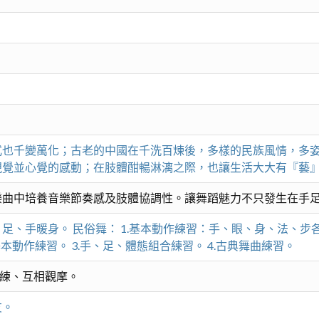
式也千變萬化；古老的中國在千洗百煉後，多樣的民族風情，多
視覺並心覺的感動；在肢體酣暢淋漓之際，也讓生活大大有『藝
樂曲中培養音樂節奏感及肢體協調性。讓舞蹈魅力不只發生在手
、手暖身。 民俗舞： 1.基本動作練習：手、眼、身、法、步各自練
.基本動作練習。 3.手、足、體態組合練習。 4.古典舞曲練習。
演練、互相觀摩。
友。