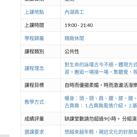
上課地點
內湖高工
上課時間
19:00 - 21:40
學程歸屬
精緻休閒
課程類別
公共性
對生命的詠嘆古今不絕，體現方
課程理念
習。邂逅一場接一場，集聽覺、
課程目標
自時而優揚柔媚，時而激盪活潑
暖身：頭、頸、肩、腰、膝、腿、足
教學方式
古典舞： 1.古典舞風情介紹。 2
成績評量
缺課堂數請勿超過9小時。 分組
選課要求
想越來越年輕，親近文化的好朋