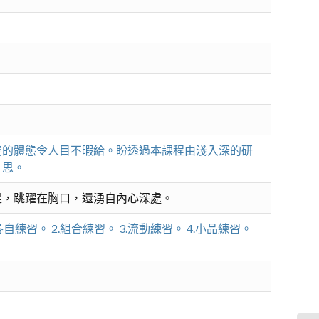
姿的體態令人目不暇給。盼透過本課程由淺入深的研
』思。
足，跳躍在胸口，還湧自內心深處。
習。 2.組合練習。 3.流動練習。 4.小品練習。