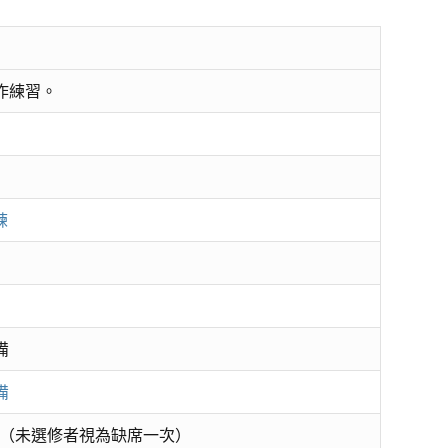
動作練習。
練
備
備
（未選修者視為缺席一次）