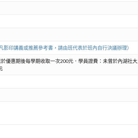
。（凡影印講義或推薦參考書，請由班代表於班內自行決議辦理）
於優惠期後每學期收取一次200元．學員證費：未曾於內湖社大
元