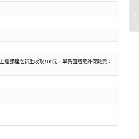
爵
A
上過課程之新生收取100元．學員團體意外保險費：