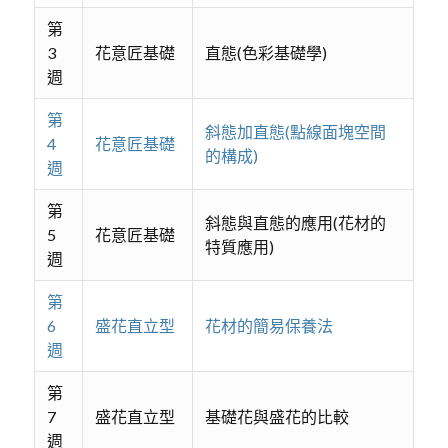
第
3
花意匠基礎
直態(色彩基礎學)
週
第
斜態加直態(點線面塊空間
4
花意匠基礎
的構成)
週
第
斜態與直態的應用(花材的
5
花意匠基礎
特質應用)
週
第
6
盛花直立型
花材的簡易保養法
週
第
7
盛花直立型
基礎花與盛花的比較
週