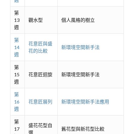
第
13
觀水型
個人風格的樹立
週
第
花意匠與盛
14
新環境空間新手法
花的比較
週
第
15
花意匠迴旋
新環境空間新手法
週
第
16
花意匠展列
新環境空間新手法應用
週
第
盛花花型自
17
舊花型與新花型比較
選