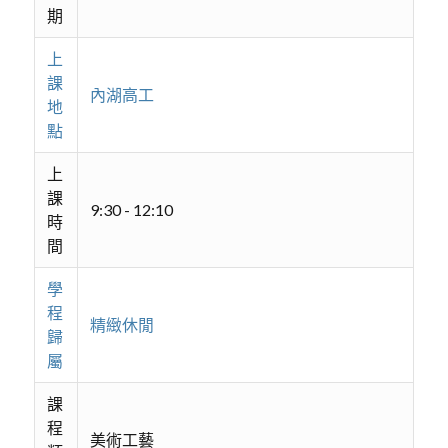
期
上
課
內湖高工
地
點
上
課
9:30 - 12:10
時
間
學
程
精緻休閒
歸
屬
課
程
美術工藝