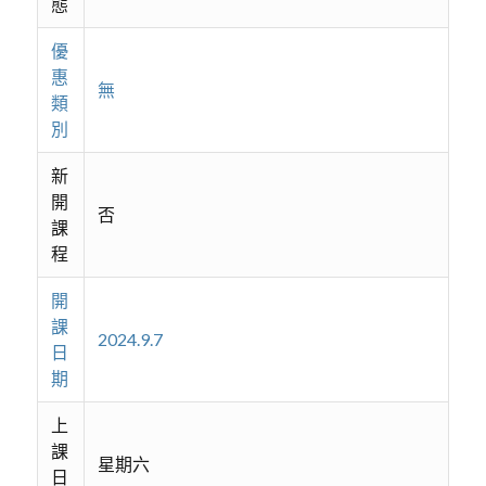
態
優
惠
無
類
別
新
開
否
課
程
開
課
2024.9.7
日
期
上
課
星期六
日