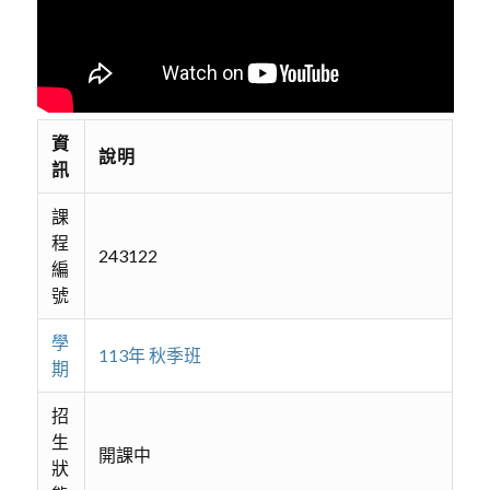
資
說明
訊
課
程
243122
編
號
學
113年 秋季班
期
招
生
開課中
狀