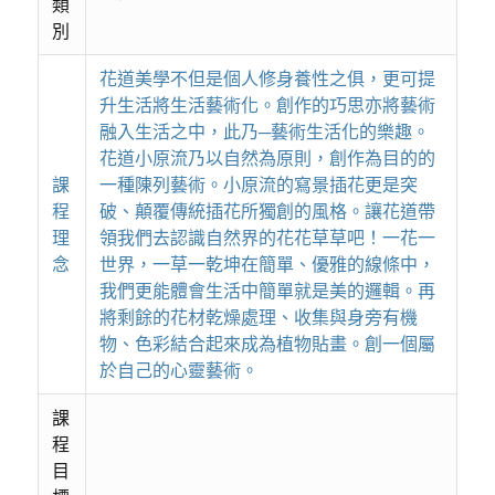
類
別
花道美學不但是個人修身養性之俱，更可提
升生活將生活藝術化。創作的巧思亦將藝術
融入生活之中，此乃─藝術生活化的樂趣。
花道小原流乃以自然為原則，創作為目的的
課
一種陳列藝術。小原流的寫景插花更是突
程
破、顛覆傳統插花所獨創的風格。讓花道帶
理
領我們去認識自然界的花花草草吧！一花一
念
世界，一草一乾坤在簡單、優雅的線條中，
我們更能體會生活中簡單就是美的邏輯。再
將剩餘的花材乾燥處理、收集與身旁有機
物、色彩結合起來成為植物貼畫。創一個屬
於自己的心靈藝術。
課
程
目