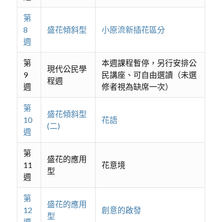
第
8
盛花傾斜型
小原流新插花區分
週
第
本週課程暫停，另行安排公
現代公民學
9
民講座、可自由選讀（未選
程週
週
修者視為缺席一次）
第
盛花傾斜型
10
花語
(二)
週
第
盛花的應用
11
花意境
型
週
第
盛花的應用
12
創意的啟發
型
週