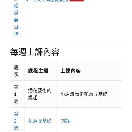
續
發
展
目
標
每週上課內容
週
課程主題
上課內容
次
第
插花藝術的
1
小原流簡史花意匠基礎
緣起
週
第
2
花意匠基礎
斜態
週