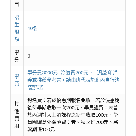
目
招
生
40名
限
額
學
3
分
學分費3000元+冷氣費200元。（凡影印講
學
義或推薦參考書，請由班代表於班內自行決
費
議辦理）
報名費：若於優惠期報名免收，若於優惠期
其
後每學期收取一次200元．學員證費：未曾
他
於內湖社大上過課程之新生收取100元．學
費
員團體意外保險費：春、秋季班200元、寒
用
暑期班100元