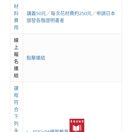
材
料
講義50元／每次花材費約250元／申請日本
費
頒發各階證明書者
用
線
上
報
點擊連結
名
連
結
課
程
符
合
下
列
永
SDGs04優質教育