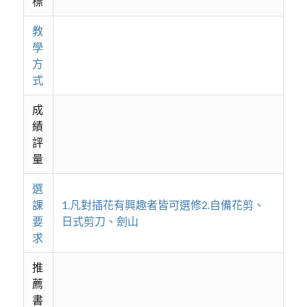
標
教
學
方
式
成
績
評
量
選
課
1.凡對插花有興趣者皆可選修2.自備花剪、
要
日式剪刀、劍山
求
推
薦
書