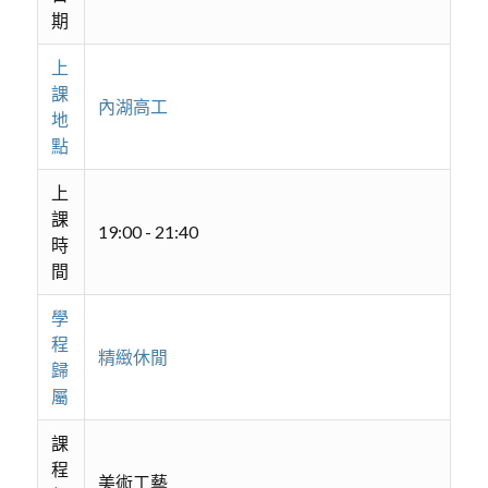
期
上
課
內湖高工
地
點
上
課
19:00 - 21:40
時
間
學
程
精緻休閒
歸
屬
課
程
美術工藝