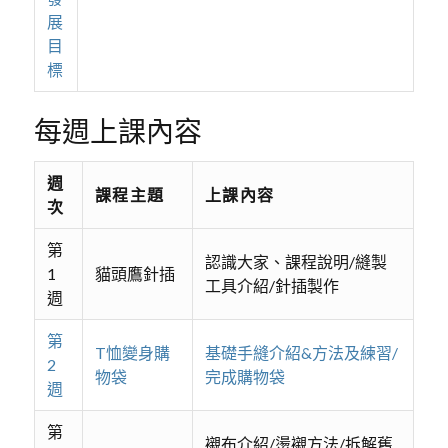
展
目
標
每週上課內容
週
課程主題
上課內容
次
第
認識大家、課程說明/縫製
1
貓頭鷹針插
工具介紹/針插製作
週
第
T恤變身購
基礎手縫介紹&方法及練習/
2
物袋
完成購物袋
週
第
襯布介紹/燙襯方法/拆解舊