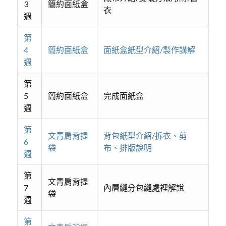
3
簡約面紙盒
衣
週
第
4
簡約面紙盒
面紙盒紙型介紹/製作講解
週
第
5
簡約面紙盒
完成面紙盒
週
第
文青肩背提
背包紙型介紹/拆衣、剪
6
袋
布、排版說明
週
第
文青肩背提
7
內層縫分包縫處裡解說
袋
週
第