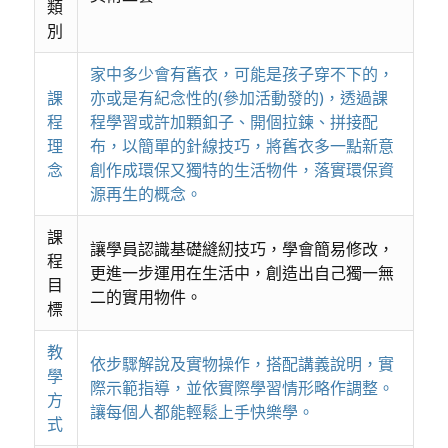
類
別
家中多少會有舊衣，可能是孩子穿不下的，
課
亦或是有紀念性的(參加活動發的)，透過課
程
程學習或許加顆釦子、開個拉鍊、拼接配
理
布，以簡單的針線技巧，將舊衣多一點新意
念
創作成環保又獨特的生活物件，落實環保資
源再生的概念。
課
讓學員認識基礎縫紉技巧，學會簡易修改，
程
更進一步運用在生活中，創造出自己獨一無
目
二的實用物件。
標
教
依步驟解說及實物操作，搭配講義說明，實
學
際示範指導，並依實際學習情形略作調整。
方
讓每個人都能輕鬆上手快樂學。
式