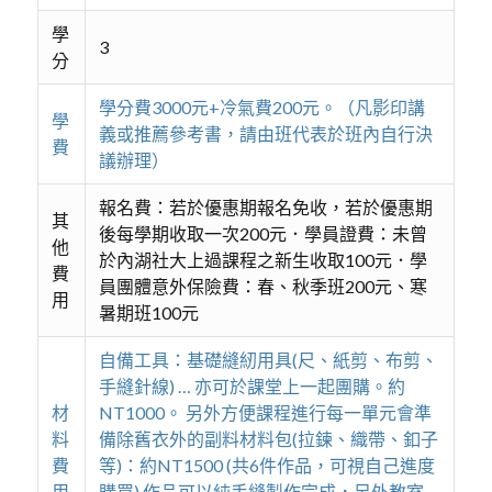
學
3
分
學分費3000元+冷氣費200元。（凡影印講
學
義或推薦參考書，請由班代表於班內自行決
費
議辦理）
報名費：若於優惠期報名免收，若於優惠期
其
後每學期收取一次200元．學員證費：未曾
他
於內湖社大上過課程之新生收取100元．學
費
員團體意外保險費：春、秋季班200元、寒
用
暑期班100元
自備工具：基礎縫紉用具(尺、紙剪、布剪、
手縫針線) … 亦可於課堂上一起團購。約
材
NT1000。 另外方便課程進行每一單元會準
料
備除舊衣外的副料材料包(拉鍊、織帶、釦子
費
等)：約NT1500 (共6件作品，可視自己進度
用
購買) 作品可以純手縫製作完成，另外教室