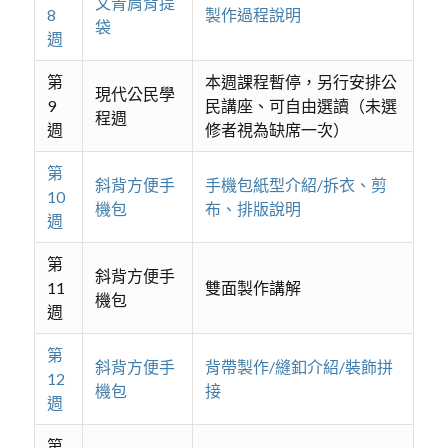
文青肩背提
8
製作過程說明
袋
週
第
本週課程暫停，另行安排公
現代公民學
9
民講座、可自由選讀（未選
程週
週
修者視為缺席一次）
第
斜背方便手
手機包紙型介紹/拆衣、剪
10
機包
布、排版說明
週
第
斜背方便手
11
雙面製作講解
機包
週
第
斜背方便手
背帶製作/縫釦介紹/裝飾拼
12
機包
接
週
第