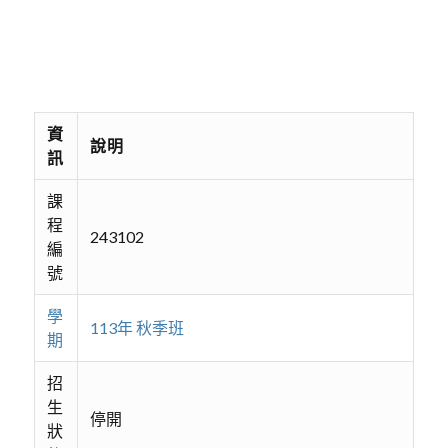
資
說明
訊
課
程
243102
編
號
學
113年 秋季班
期
招
生
停開
狀