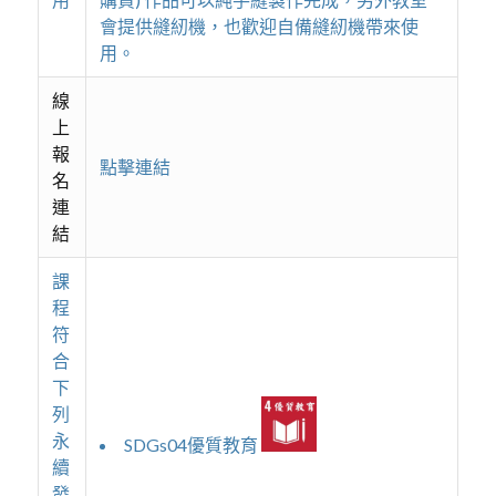
會提供縫紉機，也歡迎自備縫紉機帶來使
用。
線
上
報
點擊連結
名
連
結
課
程
符
合
下
列
永
SDGs04優質教育
續
發