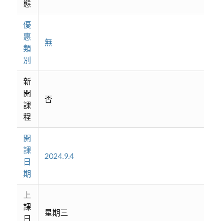
態
優
惠
無
類
別
新
開
否
課
程
開
課
2024.9.4
日
期
上
課
星期三
日