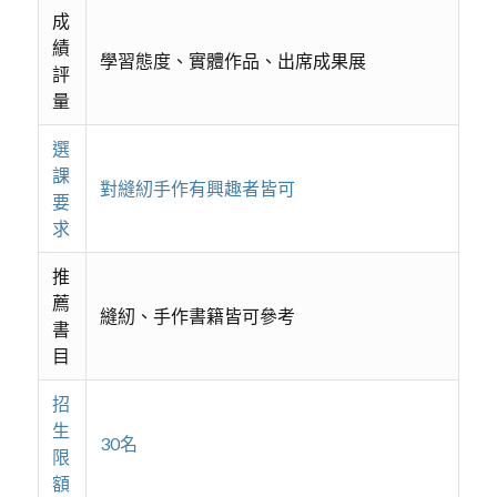
成
績
學習態度、實體作品、出席成果展
評
量
選
課
對縫紉手作有興趣者皆可
要
求
推
薦
縫紉、手作書籍皆可參考
書
目
招
生
30名
限
額