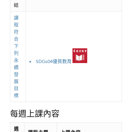
結
課
程
符
合
下
列
永
SDGs04優質教育
續
發
展
目
標
每週上課內容
週