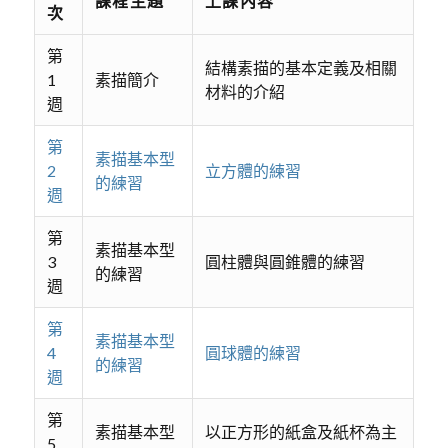
課程主題
上課內容
次
第
結構素描的基本定義及相關
1
素描簡介
材料的介紹
週
第
素描基本型
2
立方體的練習
的練習
週
第
素描基本型
3
圓柱體與圓錐體的練習
的練習
週
第
素描基本型
4
圓球體的練習
的練習
週
第
素描基本型
以正方形的紙盒及紙杯為主
5