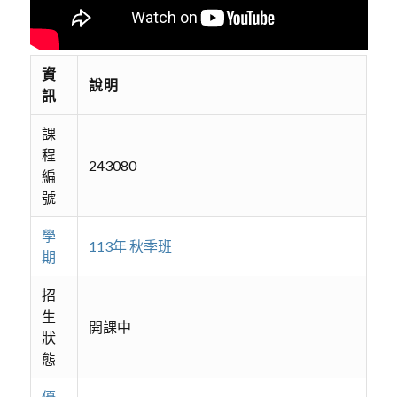
資
說明
訊
課
程
243080
編
號
學
113年 秋季班
期
招
生
開課中
狀
態
優