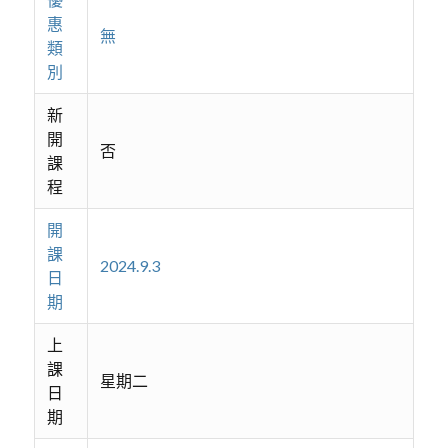
惠
無
類
別
新
開
否
課
程
開
課
2024.9.3
日
期
上
課
星期二
日
期