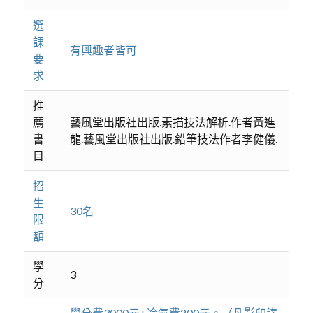
選
課
有興趣者皆可
要
求
推
薦
藝風堂出版社出版.素描技法解析.作者黃進
書
龍.藝風堂出版社出版.鉛筆技法作者李健儀.
目
招
生
30名
限
額
學
3
分
學分費3000元+冷氣費200元。（凡影印講