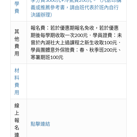
學
義或推薦參考書，請由班代表於班內自行
費
決議辦理）
報名費：若於優惠期報名免收，若於優惠
其
期後每學期收取一次200元．學員證費：未
他
曾於內湖社大上過課程之新生收取100元．
費
學員團體意外保險費：春、秋季班200元、
用
寒暑期班100元
材
料
費
用
線
上
報
點擊連結
名
連