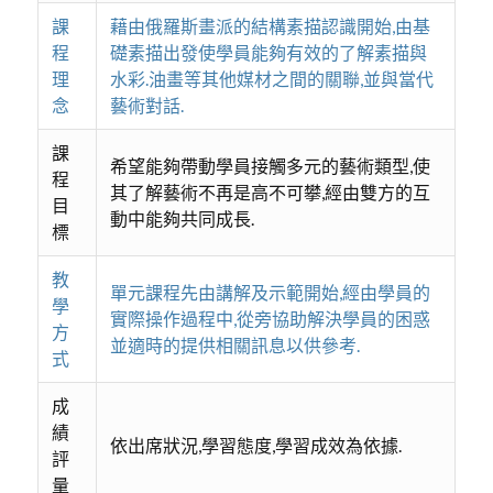
課
藉由俄羅斯畫派的結構素描認識開始,由基
程
礎素描出發使學員能夠有效的了解素描與
理
水彩.油畫等其他媒材之間的關聯,並與當代
念
藝術對話.
課
希望能夠帶動學員接觸多元的藝術類型,使
程
其了解藝術不再是高不可攀,經由雙方的互
目
動中能夠共同成長.
標
教
單元課程先由講解及示範開始,經由學員的
學
實際操作過程中,從旁協助解決學員的困惑
方
並適時的提供相關訊息以供參考.
式
成
績
依出席狀況,學習態度,學習成效為依據.
評
量