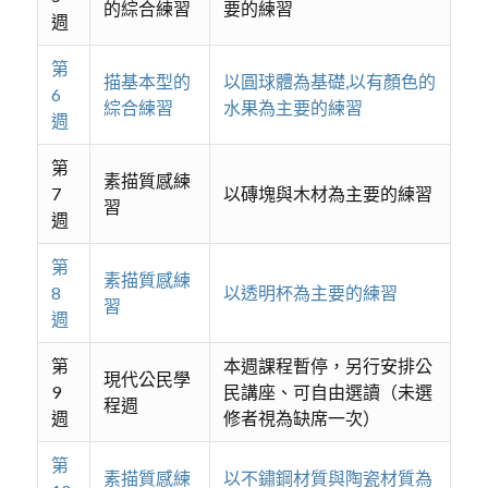
的綜合練習
要的練習
週
第
描基本型的
以圓球體為基礎,以有顏色的
6
綜合練習
水果為主要的練習
週
第
素描質感練
7
以磚塊與木材為主要的練習
習
週
第
素描質感練
8
以透明杯為主要的練習
習
週
第
本週課程暫停，另行安排公
現代公民學
9
民講座、可自由選讀（未選
程週
週
修者視為缺席一次）
第
素描質感練
以不鏽鋼材質與陶瓷材質為