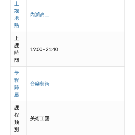
上
課
內湖高工
地
點
上
課
19:00 - 21:40
時
間
學
程
音樂藝術
歸
屬
課
程
美術工藝
類
別