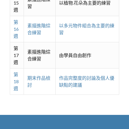
15
以植物.花朵為主要的練習
習
週
第
素描進階綜
以多元物件組合為主要的練
16
合練習
習
週
第
素描進階綜
17
由學員自由創作
合練習
週
第
期末作品檢
作品完整度的討論及個人優
18
討
缺點的建議
週